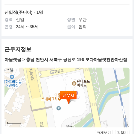
신입직(주니어) - 1명
경력
신입
성별
무관
연령
24세 ~ 35세
급여
협의
근무지정보
아울렛몰
> 충남
천안시 서북구
공원로 196
모다아울렛천안아산점
50m
크게보기
길찾기