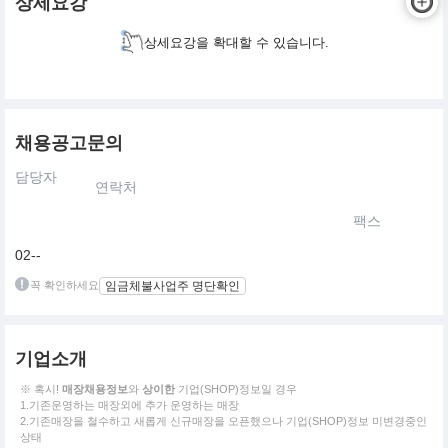
상세요강
상세요강을 확대할 수 있습니다.
채용공고문의
담당자
연락처
팩스
02--
꼭 확인하세요
임금체불사업주 명단확인
기업소개
※ 혹시!
매장채용정보
와
상이한
기업(SHOP)정보일 경우
1.기존운영하는 매장외에 추가 운영하는 매장
2.기존매장을 철수하고 새롭게 신규매장을 오픈했으나 기업(SHOP)정보 미변경중인
상태