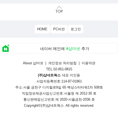
HOME
PC버전
로그인
네이버 메인에
#샵마넷
추가
About 샵마넷
|
개인정보 처리방침
|
이용약관
TEL:02-851-0815
(주)샵네트웍스
대표 이인용
사업자등록번호:114-87-01861
주소:서울 금천구 디지털로9길 65 백상스타타워1차 508호
직업정보제공사업신고번호:
서울청 제 2012-30 호
통신판매업신고번호:
제 2020-서울금천-2036 호
Copyright©
(주)샵네트웍스
. All rights reserved.