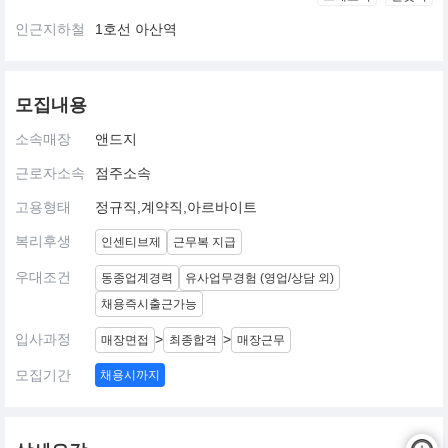
인근지하철
1호선 아산역
모집내용
소속매장
앤드지
근로자소속
점주소속
고용형태
정규직,계약직,아르바이트
복리후생
인센티브제
근무복 지급
우대조건
동종업계경력
유사업무경험 (영업/상담 외)
채용즉시출근가능
입사과정
>
>
매장면접
최종합격
매장근무
모집기간
채용시까지