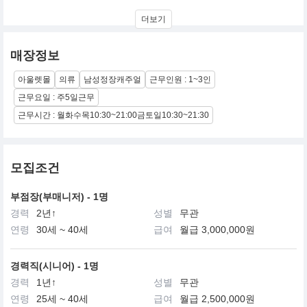
절제된 디자인과 감각적인 스타일로 트렌디하면서도 기본에 충실한
더보기
패션 브랜드.
섬세하고 고감도의 모던 스타일을 즐기는 남성들을 위한 비즈니스
스타일을 제시합니다.
매장정보
아울렛몰
의류
남성정장캐주얼
근무인원 : 1~3인
근무요일 : 주5일근무
근무시간 : 월화수목10:30~21:00금토일10:30~21:30
모집조건
부점장(부매니저) - 1명
경력
2년↑
성별
무관
연령
30세 ~ 40세
급여
월급 3,000,000원
경력직(시니어) - 1명
경력
1년↑
성별
무관
연령
25세 ~ 40세
급여
월급 2,500,000원