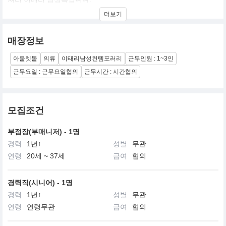
더보기
매장정보
아울렛몰
의류
이태리남성컨템포러리
근무인원 : 1~3인
근무요일 : 근무요일협의
근무시간 : 시간협의
모집조건
부점장(부매니저) - 1명
경력
1년↑
성별
무관
연령
20세 ~ 37세
급여
협의
경력직(시니어) - 1명
경력
1년↑
성별
무관
연령
연령무관
급여
협의