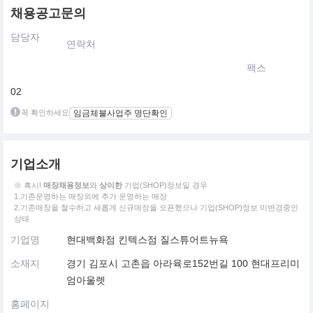
채용공고문의
담당자
연락처
팩스
02
꼭 확인하세요
임금체불사업주 명단확인
기업소개
※ 혹시!
매장채용정보
와
상이한
기업(SHOP)정보일 경우
1.기존운영하는 매장외에 추가 운영하는 매장
2.기존매장을 철수하고 새롭게 신규매장을 오픈했으나 기업(SHOP)정보 미변경중인
상태
기업명
현대백화점 킨텍스점 질스튜어트뉴욕
소재지
경기 김포시 고촌읍 아라육로152번길 100 현대프리미
엄아울렛
홈페이지