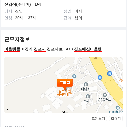
신입직(주니어) - 1명
경력
신입
성별
여자
연령
20세 ~ 37세
급여
협의
근무지정보
아울렛몰
> 경기
김포시
김포대로 1473
김포패션아울렛
50m
크게보기
길찾기