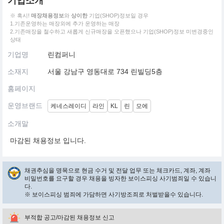
기업소개
※ 혹시!
매장채용정보
와
상이한
기업(SHOP)정보일 경우
1.기존운영하는 매장외에 추가 운영하는 매장
2.기존매장을 철수하고 새롭게 신규매장을 오픈했으나 기업(SHOP)정보 미변경중인
상태
기업명
린컴퍼니
소재지
서울 강남구 영동대로 734 린빌딩5층
홈페이지
운영브랜드
케네스레이디
라인
KL
린
모에
소개말
마감된 채용정보 입니다.
채권추심을 명목으로 현금 수거 및 전달 업무 또는 체크카드, 계좌, 계좌
비밀번호를 요구할 경우 채용을 빙자한 보이스피싱 사기범죄일 수 있습니
다.
※ 보이스피싱 범죄에 가담하면 사기방조죄로 처벌받을수 있습니다.
부적합 공고/마감된 채용정보 신고