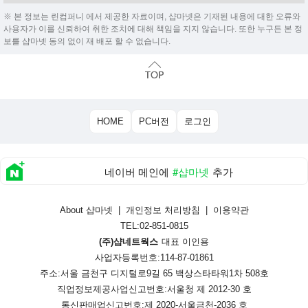
※ 본 정보는 린컴퍼니 에서 제공한 자료이며, 샵마넷은 기재된 내용에 대한 오류와
사용자가 이를 신뢰하여 취한 조치에 대해 책임을 지지 않습니다. 또한 누구든 본 정
보를 샵마넷 동의 없이 재 배포 할 수 없습니다.
HOME
PC버전
로그인
네이버 메인에
#샵마넷
추가
About 샵마넷
|
개인정보 처리방침
|
이용약관
TEL:02-851-0815
(주)샵네트웍스
대표 이인용
사업자등록번호:114-87-01861
주소:서울 금천구 디지털로9길 65 백상스타타워1차 508호
직업정보제공사업신고번호:
서울청 제 2012-30 호
통신판매업신고번호:
제 2020-서울금천-2036 호