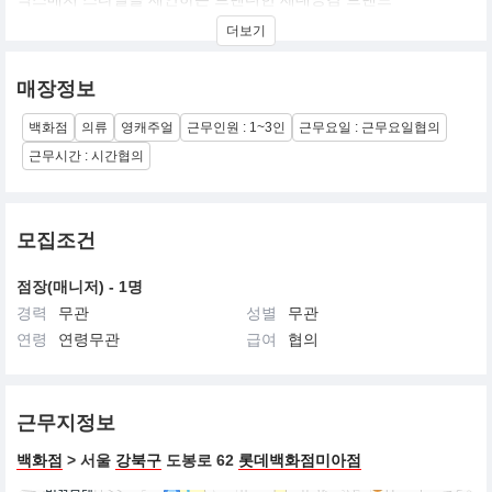
더보기
매장정보
백화점
의류
영캐주얼
근무인원 : 1~3인
근무요일 : 근무요일협의
근무시간 : 시간협의
모집조건
점장(매니저) - 1명
경력
무관
성별
무관
연령
연령무관
급여
협의
근무지정보
백화점
> 서울
강북구
도봉로 62
롯데백화점미아점