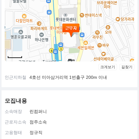
50m
크게보기
길찾기
인근지하철
4호선 미아삼거리역 1번출구 200m 이내
모집내용
소속매장
린컴퍼니
근로자소속
점주소속
고용형태
정규직