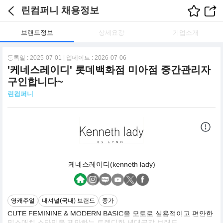
린컴퍼니 채용정보
브랜드정보
상세요강
기업소개
등록일 : 2025-07-01 | 업데이트 : 2026-07-06
'케네스레이디' 롯데백화점 미아점 중간관리자
구인합니다~
린컴퍼니
케네스레이디(kenneth lady)
영캐주얼
내셔널(국내) 브랜드
중가
CUTE FEMININE & MODERN BASIC을 모토로 실용적이고 편안한
믹스매치 스타일을 제안하는 트렌디한 세대공감 브랜드