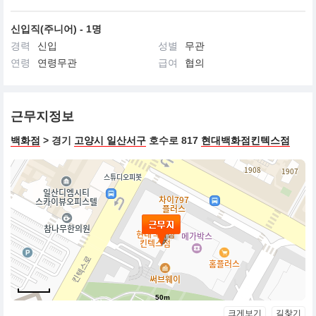
신입직(주니어) - 1명
경력
신입
성별
무관
연령
연령무관
급여
협의
근무지정보
백화점
> 경기
고양시 일산서구
호수로 817
현대백화점킨텍스점
50m
크게보기
길찾기