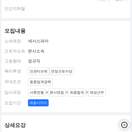
인근지하철
모집내용
소속매장
넥서스파마
근로자소속
본사소속
고용형태
정규직
복리후생
인센티브제
연장근로수당
우대조건
동종업계경력
입사과정
>
>
>
서류전형
본사면접
최종합격
매장근무
모집기간
채용시까지
상세요강