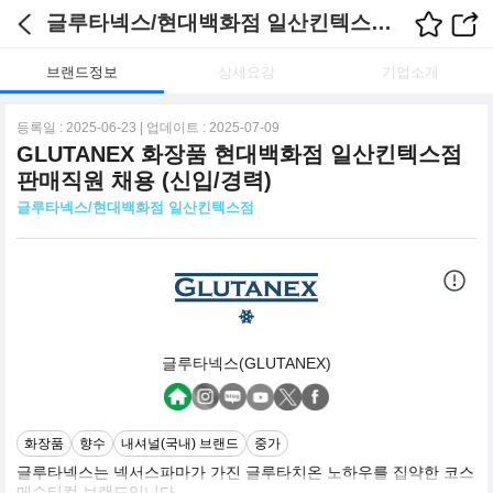
글루타넥스/현대백화점 일산킨텍스점 채용정보
브랜드정보
상세요강
기업소개
등록일 : 2025-06-23 | 업데이트 : 2025-07-09
GLUTANEX 화장품 현대백화점 일산킨텍스점
판매직원 채용 (신입/경력)
글루타넥스/현대백화점 일산킨텍스점
글루타넥스(GLUTANEX)
화장품
향수
내셔널(국내) 브랜드
중가
글루타넥스는 넥서스파마가 가진 글루타치온 노하우를 집약한 코스
메슈티컬 브랜드입니다.