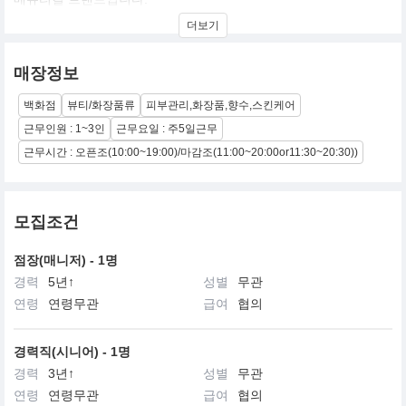
모든 제품은 피부에 가장 최적화된 제형의 글루타치온이 피부 톤을
더보기
환하게 밝히고 끈적임 없이 수분을 공급합니다.
확실하고 즉각적인 효과로 전 세계에서 주목받고 있는 글루타넥스
매장정보
가 2024년 4월 한국에도 런칭하였습니다.
백화점
뷰티/화장품류
피부관리,화장품,향수,스킨케어
근무인원 : 1~3인
근무요일 : 주5일근무
근무시간 : 오픈조(10:00~19:00)/마감조(11:00~20:00or11:30~20:30))
모집조건
점장(매니저) - 1명
경력
5년↑
성별
무관
연령
연령무관
급여
협의
경력직(시니어) - 1명
경력
3년↑
성별
무관
연령
연령무관
급여
협의