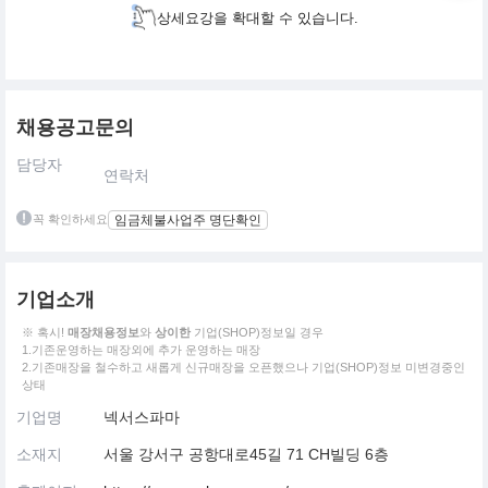
상세요강을 확대할 수 있습니다.
채용공고문의
담당자
연락처
꼭 확인하세요
임금체불사업주 명단확인
기업소개
※ 혹시!
매장채용정보
와
상이한
기업(SHOP)정보일 경우
1.기존운영하는 매장외에 추가 운영하는 매장
2.기존매장을 철수하고 새롭게 신규매장을 오픈했으나 기업(SHOP)정보 미변경중인
상태
기업명
넥서스파마
소재지
서울 강서구 공항대로45길 71 CH빌딩 6층