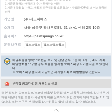
1.기존운영하는 매장외에 추가 운영하는 매장
2.기존매장을 철수하고 새롭게 신규매장을 오픈했으나 기업(SHOP)정보 미변경중인
상태
기업명
(주)네오피에스
소재지
서울 성동구 광나루로8길 31 sk v1 센터 2동 10층
홈페이지
https://palmsprings.co.kr/
운영브랜드
팜스프링스
팜스프링스골프
채권추심을 명목으로 현금 수거 및 전달 업무 또는 체크카드, 계좌, 계좌
비밀번호를 요구할 경우 채용을 빙자한 보이스피싱 사기범죄일 수 있습니
다.
※ 보이스피싱 범죄에 가담하면 사기방조죄로 처벌받을수 있습니다.
부적합 공고/마감된 채용정보 신고
※ 본 정보는 팜스프링스/뉴코아 아울렛 창원점 에서 제공한 자료이며, 샵마넷은 기
재된 내용에 대한 오류와 사용자가 이를 신뢰하여 취한 조치에 대해 책임을 지지 않
습니다. 또한 누구든 본 정보를 샵마넷 동의 없이 재 배포 할 수 없습니다.