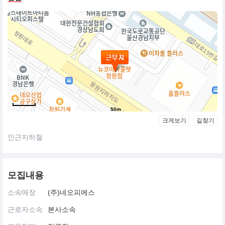
50m
크게보기
길찾기
인근지하철
모집내용
소속매장
(주)네오피에스
근로자소속
본사소속