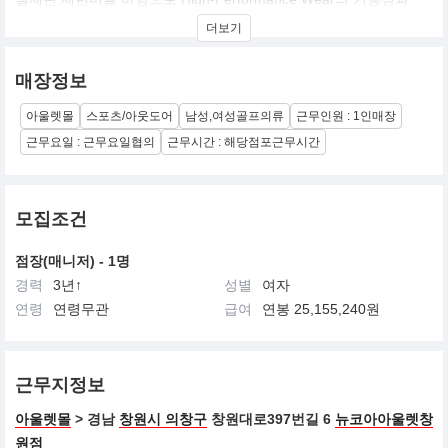
Fashionable한 Design과 Style, Color를
더보기
동시에 만족하는 골프웨어
팜스프링스는 당신의 삶의 여정을 위해 매일 편안하면서도 특별하
게 입을 수 있는 친구 같은 옷을 추구하고 있는 고감도 라이프 스타
매장정보
일의 골프웨어 입니다.
아울렛몰
스포츠/아웃도어
남성,여성골프의류
근무인원 : 1인매장
근무요일 : 근무요일협의
근무시간 : 해당점포근무시간
모집조건
점장(매니저) - 1명
경력
3년↑
성별
여자
연령
연령무관
급여
연봉 25,155,240원
근무지정보
아울렛몰
> 경남
창원시 의창구
창원대로397번길 6
뉴코아아울렛창
원점