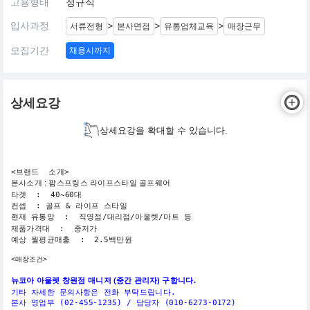
고용형태
정규직
입사과정
>
>
>
서류전형
본사면접
유통업체교육
매장근무
모집기간
채용시까지
상세요강
상세요강을 확대할 수 있습니다.
<
브랜드 소개>
본사소개 : 팜스프링스 라이프스타일 골프웨어
타겟 : 40~60대
컨셉 : 골프 & 라이프 스타일
현재 유통망 : 직영점/대리점/아울렛/마트 등
제품가격대 : 중저가
예상 월평균매출 : 2.5백만원
<매장조건>
뉴코아 아울렛 창원점 매니저 (중간 관리자) 구합니다.
기타 자세한 문의사항은 전화 부탁드립니다.
본사 영업부 (02-455-1235) / 담당자 (010-6273-0172)