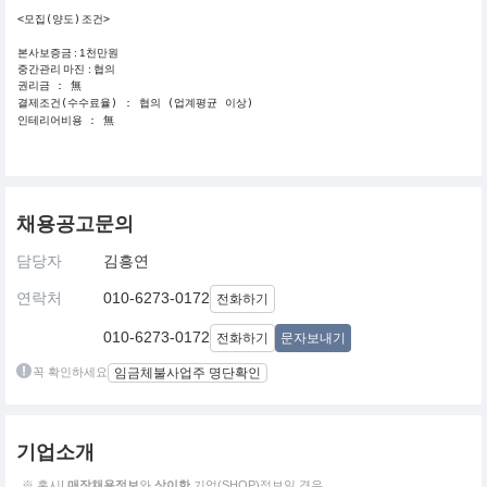
<모집(양도)조건>
본사보증금 : 1천만원
중간관리 마진 : 협의
권리금 : 無
결제조건(수수료율) : 협의 (업계평균 이상)
인테리어비용 : 無
채용공고문의
담당자
김흥연
연락처
010-6273-0172
전화하기
010-6273-0172
전화하기
문자보내기
꼭 확인하세요
임금체불사업주 명단확인
기업소개
※ 혹시!
매장채용정보
와
상이한
기업(SHOP)정보일 경우