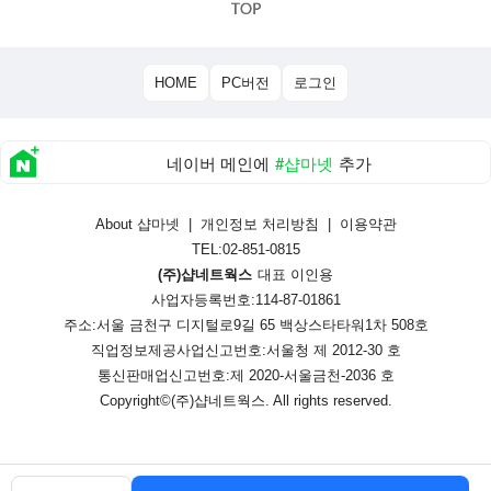
HOME
PC버전
로그인
네이버 메인에
#샵마넷
추가
About 샵마넷
|
개인정보 처리방침
|
이용약관
TEL:02-851-0815
(주)샵네트웍스
대표 이인용
사업자등록번호:114-87-01861
주소:서울 금천구 디지털로9길 65 백상스타타워1차 508호
직업정보제공사업신고번호:
서울청 제 2012-30 호
통신판매업신고번호:
제 2020-서울금천-2036 호
Copyright©
(주)샵네트웍스
. All rights reserved.