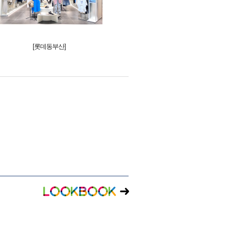
[롯데동부산]