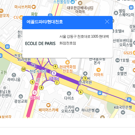
에꼴드파리/현대천호
서울 강동구 천호대로 1005 현대백
화점천호점