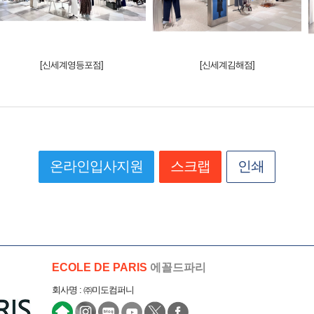
[신세계영등포점]
[신세계김해점]
온라인입사지원
스크랩
인쇄
ECOLE DE PARIS
에꼴드파리
회사명 : ㈜미도컴퍼니