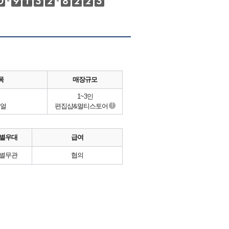
목
매장규모
1~3인
!
얼
편집샵&멀티스토어
별우대
급여
별무관
협의