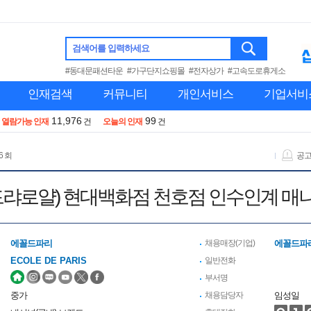
검색어를 입력하세요
#동대문패션타운
#가구단지쇼핑몰
#전자상가
#고속도로휴게소
인재검색
커뮤니티
개인서비스
기업서비
11,976
99
열람가능 인재
건
오늘의 인재
건
6 회
공
(드랴로얄) 현대백화점 천호점 인수인계 매
에꼴드파리
채용매장(기업)
에꼴드파
ECOLE DE PARIS
일반전화
부서명
중가
채용담당자
임성일