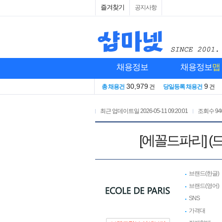
즐겨찾기
공지사항
채용정보
채용정보
맵
30,979
9
총 채용건
건
당일등록 채용건
건
최근 업데이트일
2026-05-11 09:20:01
조회수
94
[에꼴드파리] 
브랜드(한글)
브랜드(영어)
SNS
가격대