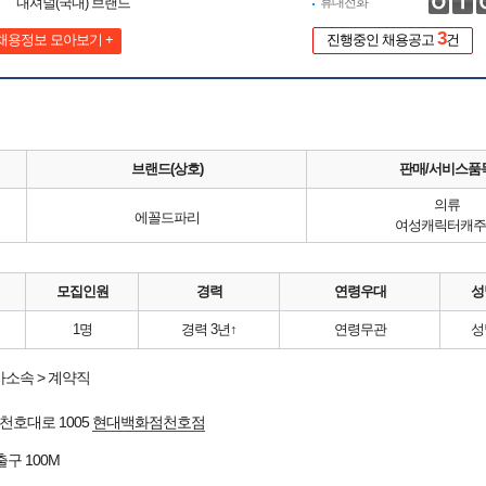
내셔널(국내) 브랜드
휴대전화
3
채용정보 모아보기 +
진행중인 채용공고
건
브랜드(상호)
판매/서비스품
의류
에꼴드파리
여성캐릭터캐주
모집인원
경력
연령우대
성
1명
경력 3년↑
연령무관
성
소속 > 계약직
천호대로 1005
현대백화점천호점
출구 100M