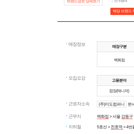
전개형태
브랜드정보 상세보기
해당 브랜드 
매장정보
매장구분
백화점
모집요강
고용분야
점장(매니저)
근로자소속
(주)미도컴퍼니
본사
근무지
백화점
> 서울
강동구
지하철
5호선 >
천호역
> 4번