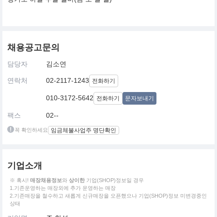
채용공고문의
담당자
김소연
연락처
02-2117-1243
전화하기
010-3172-5642
전화하기
문자보내기
팩스
02--
꼭 확인하세요
임금체불사업주 명단확인
기업소개
※ 혹시!
매장채용정보
와
상이한
기업(SHOP)정보일 경우
1.기존운영하는 매장외에 추가 운영하는 매장
2.기존매장을 철수하고 새롭게 신규매장을 오픈했으나 기업(SHOP)정보 미변경중인
상태