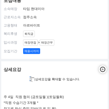
모집내용
소속매장
타임 현대미아
근로자소속
점주소속
고용형태
아르바이트
복리후생
퇴직금
입사과정
>
매장면접
매장근무
모집기간
채용시까지
상세요강
상세요강을 확대할 수 있습니다.
주 4일 직원 협의 (금토일월 )(토일월화)
*직원 수습기간 3개월 *
장기로 하실 주말 알바(금 토 일 월)