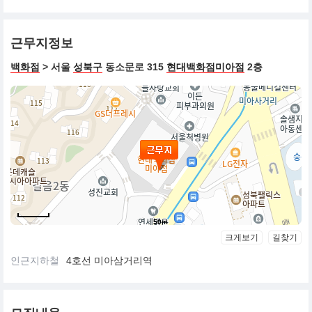
근무지정보
백화점
> 서울
성북구
동소문로 315
현대백화점미아점
2층
50m
크게보기
길찾기
인근지하철
4호선 미아삼거리역