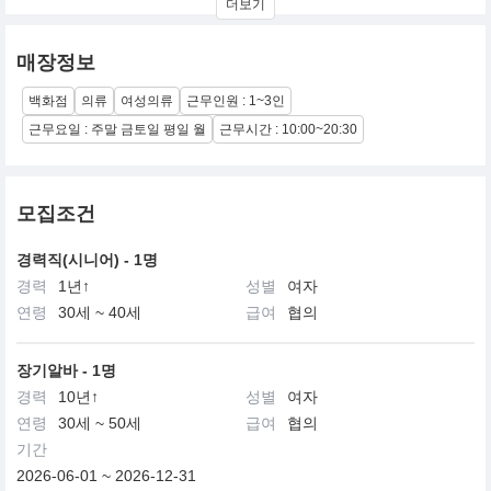
더보기
어 우먼층을 주 타켓으로 하는 CROSS CONCEPT CORDINATION
브랜드이다.
매장정보
백화점
의류
여성의류
근무인원 : 1~3인
근무요일 : 주말 금토일 평일 월
근무시간 : 10:00~20:30
모집조건
경력직(시니어) - 1명
경력
1년↑
성별
여자
연령
30세 ~ 40세
급여
협의
장기알바 - 1명
경력
10년↑
성별
여자
연령
30세 ~ 50세
급여
협의
기간
2026-06-01 ~ 2026-12-31