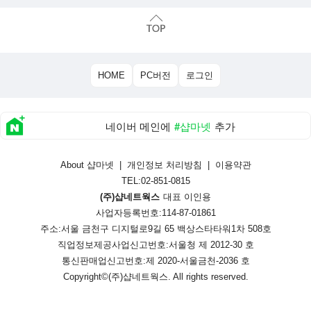
HOME
PC버전
로그인
네이버 메인에
#샵마넷
추가
About 샵마넷
|
개인정보 처리방침
|
이용약관
TEL:02-851-0815
(주)샵네트웍스
대표 이인용
사업자등록번호:114-87-01861
주소:서울 금천구 디지털로9길 65 백상스타타워1차 508호
직업정보제공사업신고번호:
서울청 제 2012-30 호
통신판매업신고번호:
제 2020-서울금천-2036 호
Copyright©
(주)샵네트웍스
. All rights reserved.