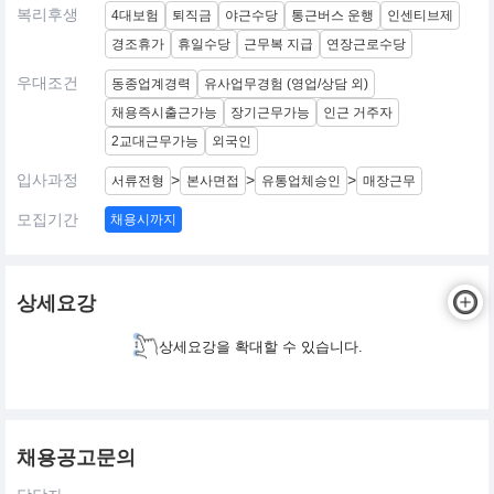
복리후생
4대보험
퇴직금
야근수당
통근버스 운행
인센티브제
경조휴가
휴일수당
근무복 지급
연장근로수당
우대조건
동종업계경력
유사업무경험 (영업/상담 외)
채용즉시출근가능
장기근무가능
인근 거주자
2교대근무가능
외국인
입사과정
>
>
>
서류전형
본사면접
유통업체승인
매장근무
모집기간
채용시까지
상세요강
상세요강을 확대할 수 있습니다.
채용공고문의