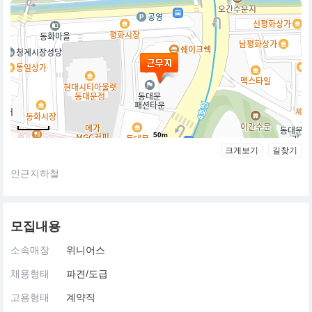
50m
크게보기
길찾기
인근지하철
모집내용
소속매장
위니어스
채용형태
파견/도급
고용형태
계약직