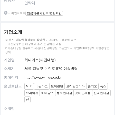
담당자
연락처
꼭 확인하세요
임금체불사업주 명단확인
기업소개
※ 혹시!
매장채용정보
와
상이한
기업(SHOP)정보일 경우
1.기존운영하는 매장외에 추가 운영하는 매장
2.기존매장을 철수하고 새롭게 신규매장을 오픈했으나 기업(SHOP)정보 미변경중인
상태
기업명
위니어스(파견대행)
소재지
서울 강남구 논현로 570 여송빌딩
홈페이지
http://www.winius.co.kr
운영브랜드
MLB
바닐라코
보이런던
로레알코리아
클리오
눅스
유리아쥬
에데낭스
동화면세점
롯데면세점
신라면세점
신
소개말