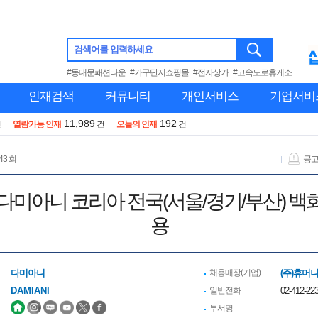
검색어를 입력하세요
#동대문패션타운
#가구단지쇼핑몰
#전자상가
#고속도로휴게소
인재검색
커뮤니티
개인서비스
기업서비
11,989
192
건
열람가능 인재
건
오늘의 인재
건
43 회
공
얼리 다미아니 코리아 전국(서울/경기/부산) 
용
다미아니
채용매장(기업)
(주)휴머
DAMIANI
일반전화
02-412-223
부서명