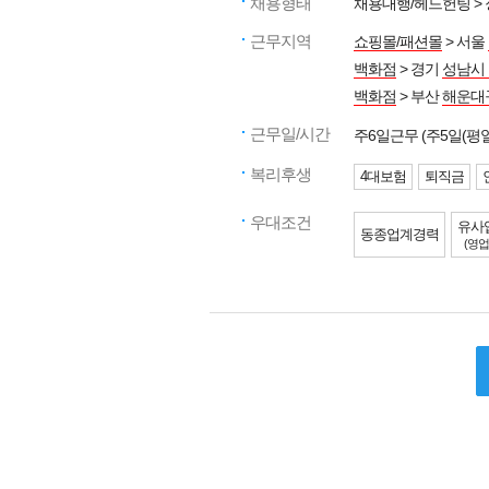
채용형태
채용대행/헤드헌팅 >
근무지역
쇼핑몰/패션몰
> 서울
백화점
> 경기
성남시
백화점
> 부산
해운대
근무일/시간
주6일근무 (주5일(
복리후생
4대보험
퇴직금
우대조건
유사
동종업계경력
(영업