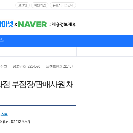
로그인
회원가입
유료서비스안내
스
고신고
공고번호 : 2214586
브랜드번호 : 21457
백화점 부점장/판매사원 채
니스트
2 (fax : 02-412-4077)