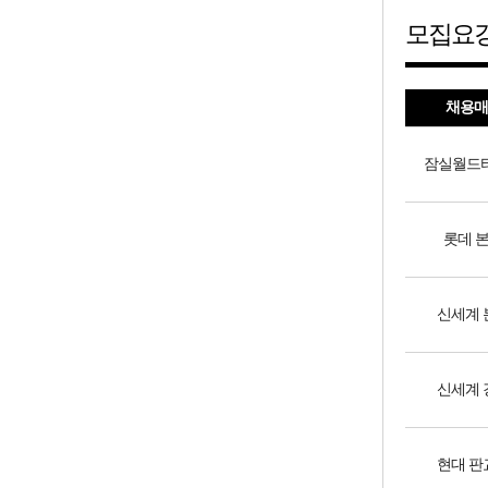
모집요
채용매
잠실월드
롯데 
신세계 
신세계 
현대 판