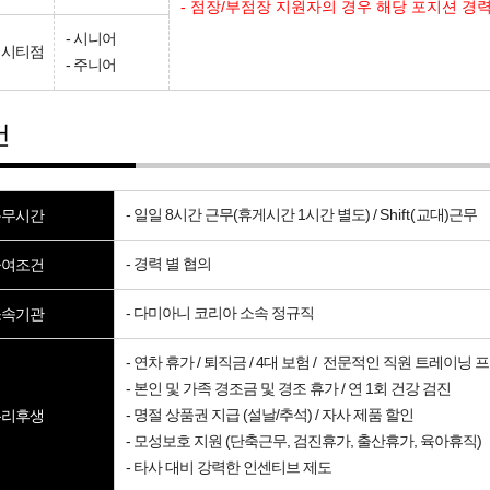
- 점장/부점장 지원자의 경우 해당 포지션 경력
- 시니어
텀시티점
- 주니어
건
근무시간
- 일일 8시간 근무(휴게시간 1시간 별도) /
Shift(
교대)근무
급여조건
- 경력 별 협의
소속기관
- 다미아니 코리아 소속 정규직
- 연차 휴가 / 퇴직금 / 4대 보험 / 전문적인 직원 트레이닝
- 본인 및 가족 경조금 및 경조 휴가 / 연 1회 건강 검진
복리후생
- 명절 상품권 지급 (설날/추석) / 자사 제품 할인
- 모성보호 지원 (단축근무, 검진휴가, 출산휴가, 육아휴직)
- 타사 대비 강력한 인센티브 제도