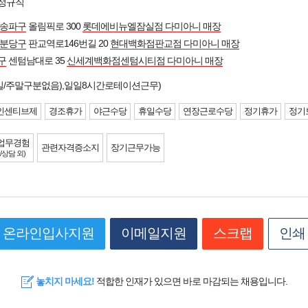
 정규직
송파구
올림픽로 300
롯데에비뉴엘잠실점 다미아니 매장
 분당구
판교역로146번길 20
현대백화점판교점 다미아니 매장
구
센텀남대로 35
신세계백화점센텀시티점 다미아니 매장
평일/주말구분없음),일일8시간로테이션근무)
인센티브제
경조휴가
야근수당
휴일수당
연장근로수당
정기휴가
정기
업무경험
관련자격증소지
장기근무가능
/상담 외)
온라인입사지원
이메일지원
스크랩
인쇄
놓치지 마세요!
적합한 인재가 있으면 바로 마감되는 채용입니다.