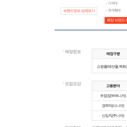
가격대
전개형태
브랜드정보 상세보기
해당 브랜드 
매장정보
매장구분
쇼핑몰/패션몰,백화
모집요강
고용분야
부점장(부매니저)
경력직(시니어)
신입직(주니어)