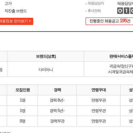
고가
채용담당자
채용담당
직진출 브랜드
휴대전화
195
채용정보 모아보기 +
진행중인 채용공고
건
브랜드(상호)
판매/서비스품
귀금속/장신구
점
다미아니
시계및귀금속제
모집인원
경력
연령우대
성
1명
경력 8년↑
연령무관
성
1명
경력 5년↑
연령무관
성
0명
경력무관
연령무관
성