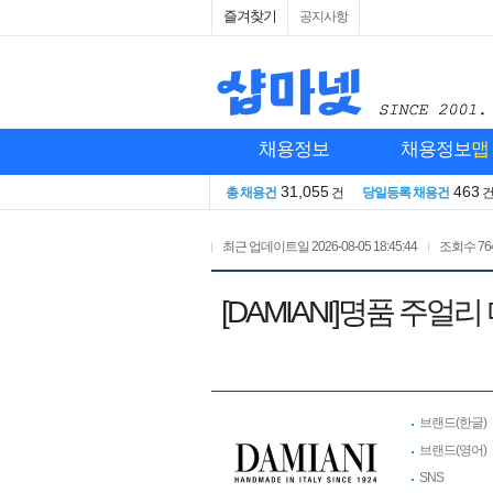
즐겨찾기
공지사항
채용정보
채용정보
맵
31,055
463
총 채용건
건
당일등록 채용건
최근 업데이트일
2026-08-05 18:45:44
조회수
76
[DAMIANI]명품 주
브랜드(한글)
브랜드(영어)
SNS