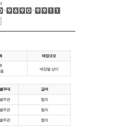
자
목
매장규모
류
매장별 상이
품
별우대
급여
별무관
협의
별무관
협의
별무관
협의