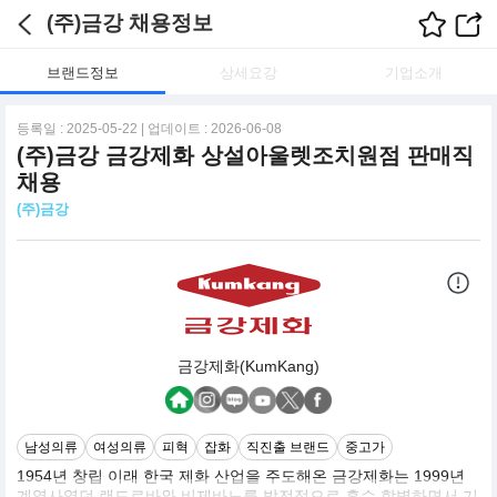
(주)금강 채용정보
브랜드정보
상세요강
기업소개
등록일 : 2025-05-22 | 업데이트 : 2026-06-08
(주)금강 금강제화 상설아울렛조치원점 판매직
채용
(주)금강
금강제화(KumKang)
남성의류
여성의류
피혁
잡화
직진출 브랜드
중고가
1954년 창립 이래 한국 제화 산업을 주도해온 금강제화는 1999년
계열사였던 랜드로바와 비제바노를 발전적으로 흡수 합병하면서 기