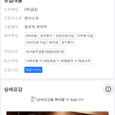
모집내용
소속매장
(주)금강
근로자소속
본사소속
고용형태
정규직,계약직
복리후생
4대보험
경조휴가
연장근로수당
근무복 지급
식비/식권 지급
퇴직금
정기휴가
우대조건
유사업무경험 (영업/상담 외)
입사과정
>
>
>
서류전형
매장면접
최종합격
매장근무
모집기간
채용시까지
상세요강
상세요강을 확대할 수 있습니다.