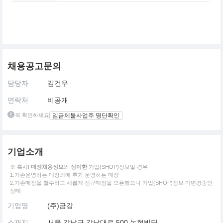
채용공고문의
담당자
김건우
연락처
비공개
꼭 확인하세요
임금체불사업주 명단확인
기업소개
※ 혹시!
매장채용정보
와
상이한
기업(SHOP)정보일 경우
1.기존운영하는 매장외에 추가 운영하는 매장
2.기존매장을 철수하고 새롭게 신규매장을 오픈했으나 기업(SHOP)정보 미변경중인
상태
기업명
(주)금강
소재지
서울 강남구 강남대로 500 논현빌딩