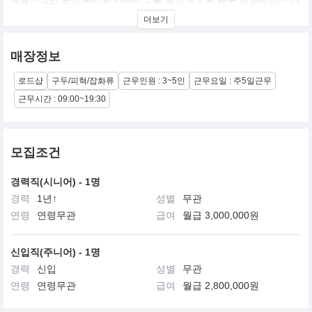
업 역량을 한데 모으고 세계적 패션 전문 기업으로도의 도약을 위한
더보기
기반을 마련하였습니다. 현재 전국 130여개 도시에 400여 개 매장
을 갖추고 제화는 물론 의류, 핸드백, 컬렉션 등 모든 패션 아이템을
생산, 유통하는 토탈 패션 업체로서의 위상을 확고히 하고 있으며,
매장정보
멋과 여유를 창조하는 세계 초일류 브랜드 창충을 목표로 하고 있습
니다.
로드샵
구두/피혁/잡화류
근무인원 : 3~5인
근무요일 : 주5일근무
근무시간 : 09:00~19:30
모집조건
경력직(시니어) - 1명
경력
1년↑
성별
무관
연령
연령무관
급여
월급 3,000,000원
신입직(주니어) - 1명
경력
신입
성별
무관
연령
연령무관
급여
월급 2,800,000원