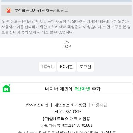
부적합 공고/마감된 채용정보 신고
※ 본 정보는 (주)금강 에서 제공한 자료이며, 샵마넷은 기재된 내용에 대한 오류와
사용자가 이를 신뢰하여 취한 조치에 대해 책임을 지지 않습니다. 또한 누구든 본 정
보를 샵마넷 동의 없이 재 배포 할 수 없습니다.
HOME
PC버전
로그인
네이버 메인에
#샵마넷
추가
About 샵마넷
|
개인정보 처리방침
|
이용약관
TEL:02-851-0815
(주)샵네트웍스
대표 이인용
사업자등록번호:114-87-01861
주소:서울 금천구 디지털로9길 65 백상스타타워1차 508호