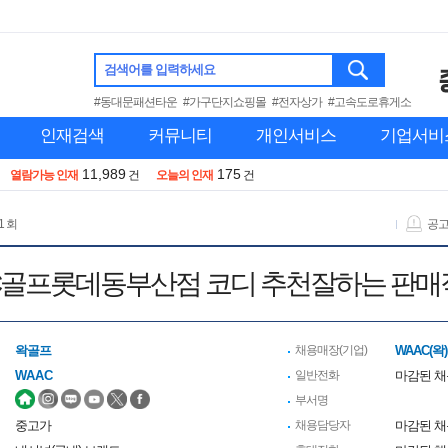
검색어를 입력하세요
#동대문패션타운
#가구단지쇼핑몰
#전자상가
#고속도로휴게소
인재검색
커뮤니티
개인서비스
기업서비
11,989
175
열람가능 인재
건
오늘의 인재
건
1 회
공
C골프롯데동부산점 코디 추천잘하는 판매
왁골프
채용매장(기업)
WAAC(왁
WAAC
일반전화
마감된 
부서명
중고가
채용담당자
마감된 