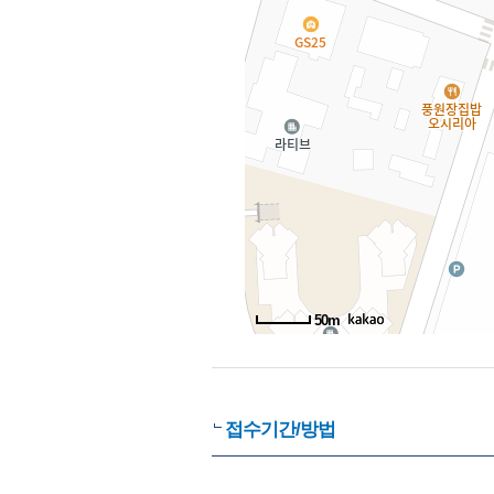
50m
접수기간/방법