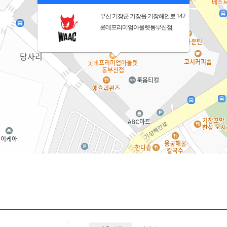
부산 기장군 기장읍 기장해안로 147
롯데프리미엄아울렛동부산점