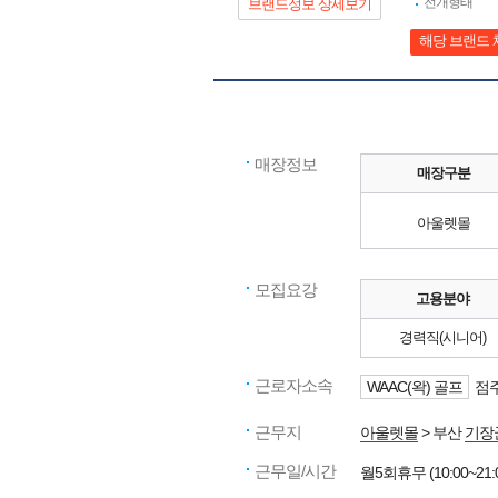
전개형태
브랜드정보 상세보기
해당 브랜드 
매장정보
매장구분
아울렛몰
모집요강
고용분야
경력직(시니어)
근로자소속
WAAC(왁) 골프
점주
근무지
아울렛몰
> 부산
기장
근무일/시간
월5회휴무 (10:00~21: