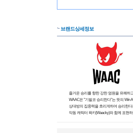
브랜드상세정보
즐거운 승리를 향한 강한 염원을 유쾌하
WAAC은 "기필코 승리한다"는 뜻의 Win At
상대방의 집중력을 흐리게하여 승리한다
악동 캐릭터 왁키(Waacky)와 함께 표현