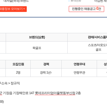
내셔널(국내) 브랜드
휴대전화
마감된 
0
채용정보 모아보기 +
진행중인 채용공고
건
브랜드(상호)
판매/서비스품
스포츠/아웃도
왁골프
골프
모집인원
경력
연령우대
성
2명
경력 1년↑
연령무관
소속 > 정규직
군
기장읍 기장해안로 147
롯데프리미엄아울렛동부산점
2층
00)