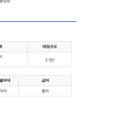
채용정보
목
매장규모
어
1~3인
별우대
급여
여자
협의