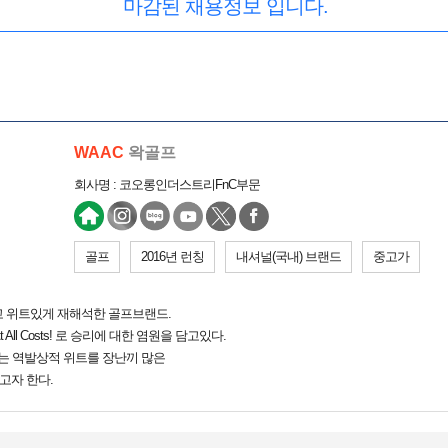
마감된 채용정보 입니다.
WAAC
왁골프
회사명 : 코오롱인더스트리FnC부문
골프
2016년 런칭
내셔널(국내) 브랜드
중고가
고 위트있게 재해석한 골프브랜드.
 All Costs! 로 승리에 대한 염원을 담고있다.
는 역발상적 위트를 장난끼 많은
하고자 한다.