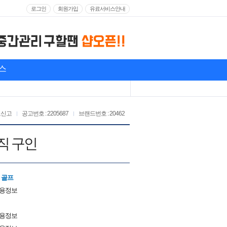
로그인
회원가입
유료서비스안내
스
고신고
공고번호 : 2205687
브랜드번호 : 20462
직 구인
) 골프
채용정보
채용정보