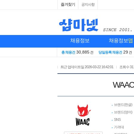
즐겨찾기
공지사항
채용정보
채용정보
맵
30,885
29
총 채용건
건
당일등록 채용건
건
최근 업데이트일
2026-03-22 16:42:01
조회수
31
WAA
브랜드(한글)
브랜드(영어)
SNS
가격대