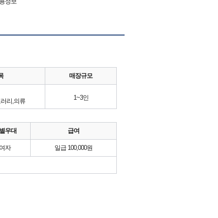
채용정보
목
매장규모
1~3인
러리,의류
별우대
급여
여자
일급 100,000원