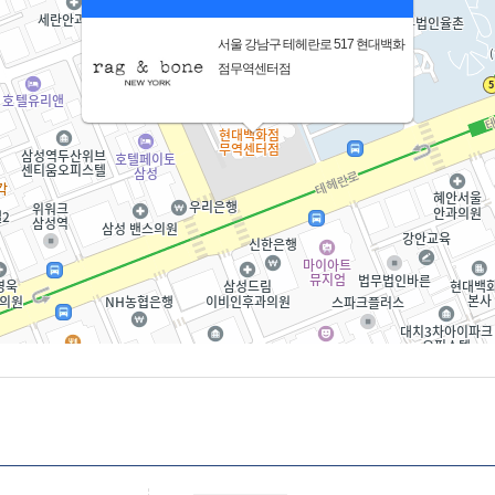
서울 강남구 테헤란로 517 현대백화
점무역센터점