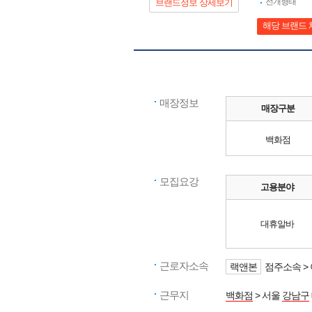
전개형태
브랜드정보 상세보기
해당 브랜드 
매장정보
매장구분
백화점
모집요강
고용분야
대휴알바
근로자소속
랙앤본
점주소속 >
근무지
백화점
> 서울
강남구