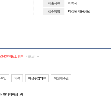
제출서류
이력서
접수방법
마감된 채용정보
SHOP)정보일 경우
내용보기 ▼
성수입
의류
여성수입의류
여성캐주얼
17 현대백화점 5층