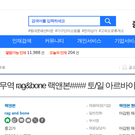
검색어를 입력하세요
#동대문패션타운
#가구단지쇼핑몰
#전자상가
#고속도로휴게소
인재검색
커뮤니티
개인서비스
기업서비
11,988
204
건
열람가능 인재
건
오늘의 인재
건
9 회
공
무역 rag&bone 랙앤본#### 토/일 아르
랙앤본
채용매장(기업)
랙앤본 현
rag and bone
일반전화
마감된 
부서명
중고가
채용담당자
마감된 