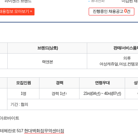
라이센스 브랜드
휴대전화
마감된 
0
채용정보 모아보기 +
진행중인 채용공고
건
브랜드(상호)
판매/서비스품
의류
랙앤본
여성캐쥬얼,여성,컨템포
모집인원
경력
연령우대
성
1명
경력 1년↑
23세(04년) ~ 40세(87년)
기간 : 협의
 아르바이트
테헤란로 517
현대백화점무역센터점