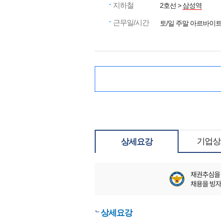
지하철
2호선 >
삼성역
근무일/시간
토/일 주말 아르바이트 (0
기업상
상세요강
상세요강