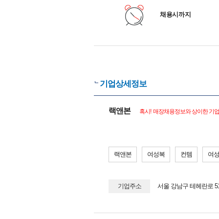
채용시까지
기업상세정보
랙앤본
혹시! 매장채용정보와 상이한 기업(
랙앤본
여성복
컨템
여
기업주소
서울 강남구 테헤란로 5