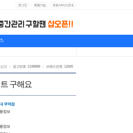
로그인
회원가입
유료서비스안내
스
고신고
공고번호 : 2199899
브랜드번호 : 12845
바이트 구해요
대 무역점
채용정보
채용정보