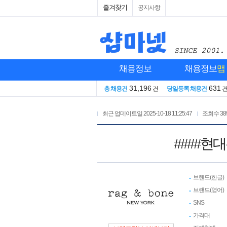
즐겨찾기
공지사항
채용정보
채용정보
맵
31,196
631
총 채용건
건
당일등록 채용건
최근 업데이트일
2025-10-18 11:25:47
조회수
38
####현대
브랜드(한글)
브랜드(영어)
SNS
가격대