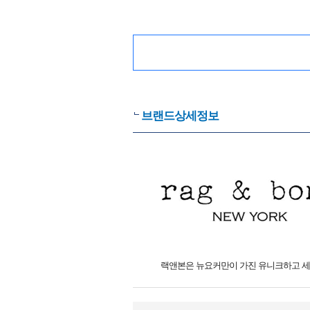
브랜드상세정보
랙앤본은 뉴요커만이 가진 유니크하고 세