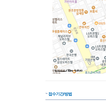
50m
접수기간/방법