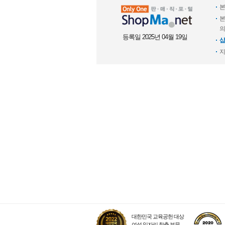
본
본
의
등록일 2025년 04월 19일
샵
지
대한민국 교육공헌 대상
여성 일자리 창출 부문