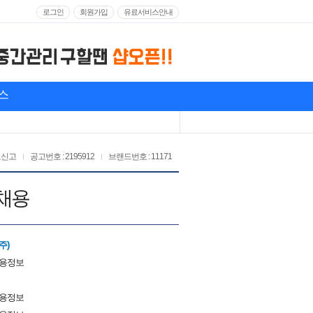
로그인
회원가입
유료서비스안내
스
고신고
공고번호 : 2195912
브랜드번호 : 11171
 채용
주)
채용정보
채용정보