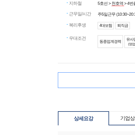
지하철
5호선 >
천호역
> 4번
근무일/시간
주5일근무 (10:30~20:
복리후생
4대보험
퇴직금
우대조건
유사
동종업계경력
(영업
기업상
상세요강