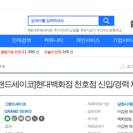
검색어를 입력하세요
#동대문패션타운
#가구단지쇼핑몰
#전자상가
#고속도로휴게소
인재검색
커뮤니티
개인서비스
기업서비
11,986
166
열람가능 인재
건
오늘의 인재
건
4 회
공
랜드세이코]현대백화점 천호점 신입/경력
그랜드세이코
채용매장(기업)
삼정시계(
GRAND SEIKO
일반전화
마감된 
부서명
백화점팀
고가
채용담당자
마감된 