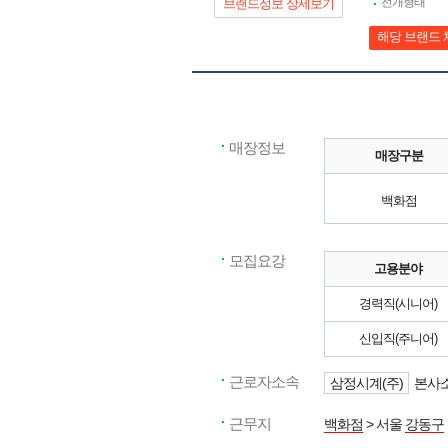
전개형태
브랜드정보 상세보기
해당 브랜드 
매장정보
매장구분
백화점
모집요강
고용분야
경력직(시니어)
신입직(주니어)
근로자소속
삼정시계(주)
본사소
근무지
백화점
> 서울
강동구