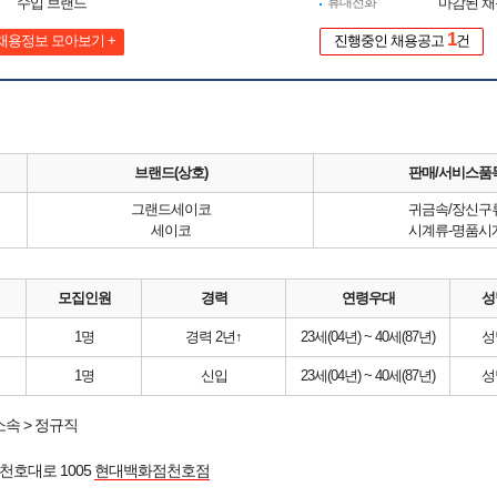
수입 브랜드
휴대전화
마감된 
1
채용정보 모아보기 +
진행중인 채용공고
건
브랜드(상호)
판매/서비스품
그랜드세이코
귀금속/장신구
세이코
시계류-명품시
모집인원
경력
연령우대
성
1명
경력 2년↑
23세(04년) ~ 40세(87년)
성
1명
신입
23세(04년) ~ 40세(87년)
성
속 > 정규직
천호대로 1005
현대백화점천호점