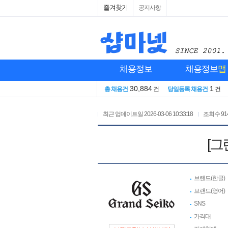
즐겨찾기
공지사항
채용정보
채용정보
맵
30,884
1
총 채용건
건
당일등록 채용건
건
최근 업데이트일
2026-03-06 10:33:18
조회수
91
[그
브랜드(한글)
브랜드(영어)
SNS
가격대