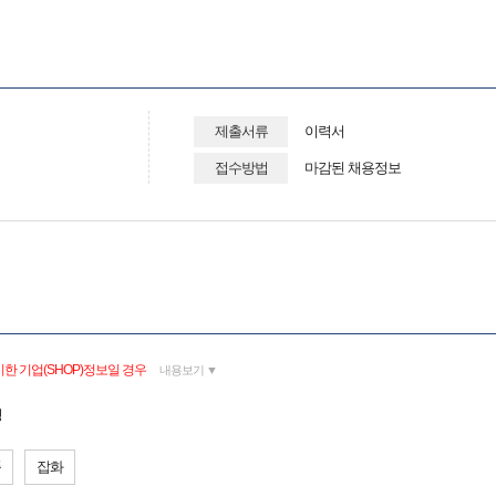
제출서류
이력서
접수방법
마감된 채용정보
한 기업(SHOP)정보일 경우
내용보기 ▼
영
품
잡화