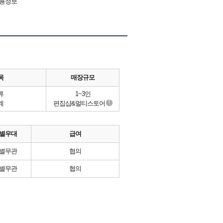
채용정보
목
매장규모
류
1~3인
!
계
편집샵&멀티스토어
별우대
급여
별무관
협의
별무관
협의