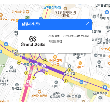
삼정시계(주)
서울 강동구 천호대로 1005 현대백
화점천호점