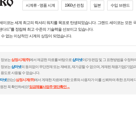
시계류 - 명품 시계
1960년 런칭
일본
수입 브랜드
그랜드 세이코는 세계 최고의 럭셔리 워치를 목표로 탄생되었습니다. 그랜드 세이코는 모든
탠다드"를 정립해 최고 수준의 기술력을 선보이고 있습니다.
 수 없는 이상적인 시계의 상징이 되었습니다.
 정보는
삼정시계(주)
에서 제공한 자료를 바탕으로
샵마넷
이(가) 편집 및 그 표현방법을 수정하
 정보는
샵마넷
의 동의없이 무단전재 또는 재배포, 재가공할 수 없으며, 게재된 채용기업(기업
 용도로 사용될 수 없습니다.
마넷
은(는)
삼정시계(주)
에서 게재한 자료에 대한 오류와 사용자가 이를 신뢰하여 취한 조치에 
원전 꼭 확인하세요!
임금체불사업주 명단확인→