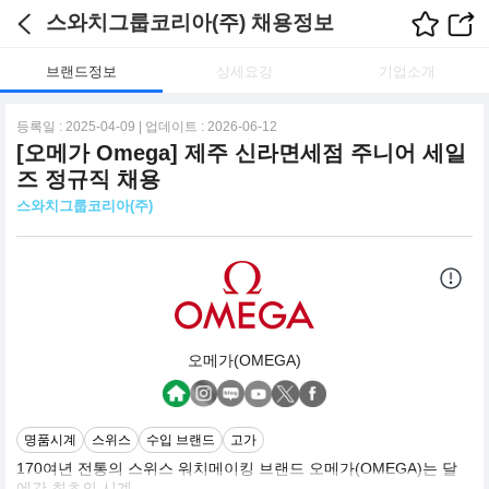
스와치그룹코리아(주) 채용정보
브랜드정보
상세요강
기업소개
등록일 : 2025-04-09 | 업데이트 : 2026-06-12
[오메가 Omega] 제주 신라면세점 주니어 세일
즈 정규직 채용
스와치그룹코리아(주)
오메가(OMEGA)
명품시계
스위스
수입 브랜드
고가
170여년 전통의 스위스 워치메이킹 브랜드 오메가(OMEGA)는 달
에간 최초의 시계,