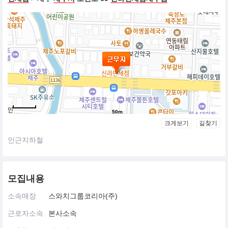
50m
크게보기
길찾기
인근지하철
모집내용
소속매장
스와치그룹코리아(주)
근로자소속
본사소속