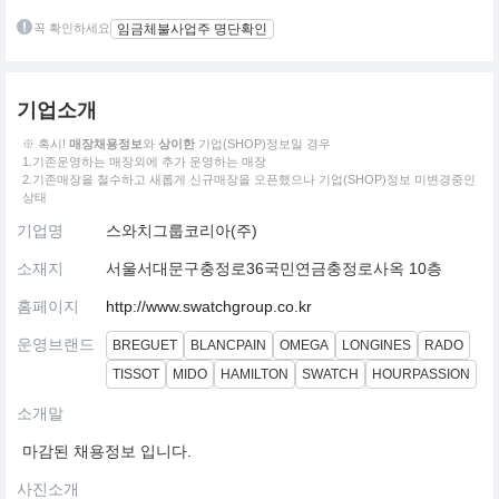
꼭 확인하세요
임금체불사업주 명단확인
기업소개
※ 혹시!
매장채용정보
와
상이한
기업(SHOP)정보일 경우
1.기존운영하는 매장외에 추가 운영하는 매장
2.기존매장을 철수하고 새롭게 신규매장을 오픈했으나 기업(SHOP)정보 미변경중인
상태
기업명
스와치그룹코리아(주)
소재지
서울서대문구충정로36국민연금충정로사옥 10층
홈페이지
http://www.swatchgroup.co.kr
운영브랜드
BREGUET
BLANCPAIN
OMEGA
LONGINES
RADO
TISSOT
MIDO
HAMILTON
SWATCH
HOURPASSION
소개말
마감된 채용정보 입니다.
사진소개