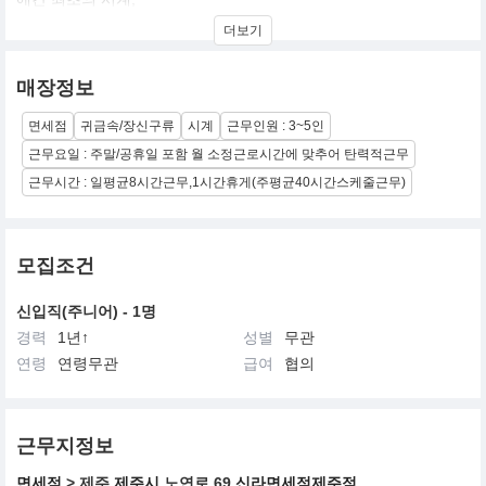
올림픽 공식 타임키퍼 등 많은 수식어를 지녔으며, 가장 진보된 기술
더보기
력과 고유의 미학을 겸비한 브랜드 입니다.
매장정보
면세점
귀금속/장신구류
시계
근무인원 : 3~5인
근무요일 : 주말/공휴일 포함 월 소정근로시간에 맞추어 탄력적근무
근무시간 : 일평균8시간근무,1시간휴게(주평균40시간스케줄근무)
모집조건
신입직(주니어) - 1명
경력
1년↑
성별
무관
연령
연령무관
급여
협의
근무지정보
면세점
> 제주
제주시
노연로 69
신라면세점제주점