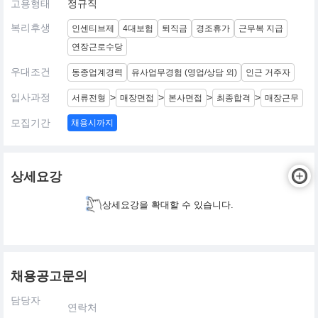
고용형태
정규직
복리후생
인센티브제
4대보험
퇴직금
경조휴가
근무복 지급
연장근로수당
우대조건
동종업계경력
유사업무경험 (영업/상담 외)
인근 거주자
입사과정
>
>
>
>
서류전형
매장면접
본사면접
최종합격
매장근무
모집기간
채용시까지
상세요강
상세요강을 확대할 수 있습니다.
채용공고문의
담당자
연락처