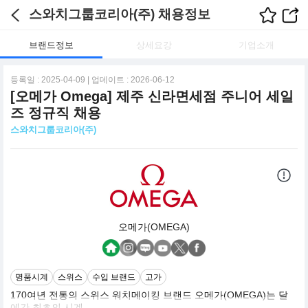
스와치그룹코리아(주) 채용정보
브랜드정보
상세요강
기업소개
등록일 : 2025-04-09 | 업데이트 : 2026-06-12
[오메가 Omega] 제주 신라면세점 주니어 세일
즈 정규직 채용
스와치그룹코리아(주)
오메가(OMEGA)
명품시계
스위스
수입 브랜드
고가
170여년 전통의 스위스 워치메이킹 브랜드 오메가(OMEGA)는 달
에간 최초의 시계,