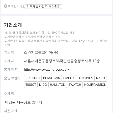
꼭 확인하세요
임금체불사업주 명단확인
기업소개
※ 혹시!
매장채용정보
와
상이한
기업(SHOP)정보일 경우
1.기존운영하는 매장외에 추가 운영하는 매장
2.기존매장을 철수하고 새롭게 신규매장을 오픈했으나 기업(SHOP)정보 미변경중인
상태
기업명
스와치그룹코리아(주)
소재지
서울서대문구충정로36국민연금충정로사옥 10층
홈페이지
http://www.swatchgroup.co.kr
운영브랜드
BREGUET
BLANCPAIN
OMEGA
LONGINES
RADO
TISSOT
MIDO
HAMILTON
SWATCH
HOURPASSION
소개말
마감된 채용정보 입니다.
사진소개