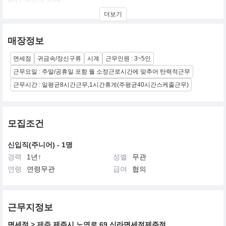
올림픽 공식 타임키퍼 등 많은 수식어를 지녔으며, 가장 진보된 기술
더보기
력과 고유의 미학을 겸비한 브랜드 입니다.
매장정보
면세점
귀금속/장신구류
시계
근무인원 : 3~5인
근무요일 : 주말/공휴일 포함 월 소정근로시간에 맞추어 탄력적근무
근무시간 : 일평균8시간근무,1시간휴게(주평균40시간스케줄근무)
모집조건
신입직(주니어) - 1명
경력
1년↑
성별
무관
연령
연령무관
급여
협의
근무지정보
면세점
> 제주
제주시
노연로 69
신라면세점제주점