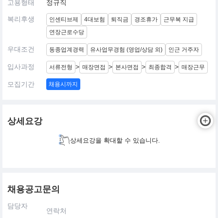
고용형태
정규직
복리후생
인센티브제
4대보험
퇴직금
경조휴가
근무복 지급
연장근로수당
우대조건
동종업계경력
유사업무경험 (영업/상담 외)
인근 거주자
입사과정
>
>
>
>
서류전형
매장면접
본사면접
최종합격
매장근무
모집기간
채용시까지
상세요강
상세요강을 확대할 수 있습니다.
채용공고문의
담당자
연락처