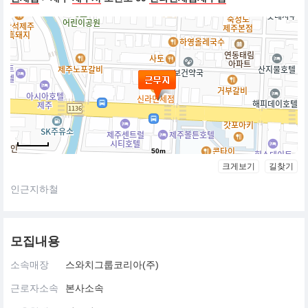
50m
크게보기
길찾기
인근지하철
모집내용
소속매장
스와치그룹코리아(주)
근로자소속
본사소속