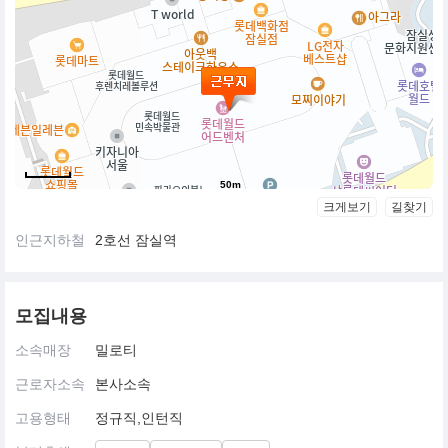
50m
크게보기
길찾기
인근지하철
2호선 잠실역
모집내용
소속매장
밀로티
근로자소속
본사소속
고용형태
정규직,인턴직