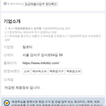
꼭 확인하세요
임금체불사업주 명단확인
기업소개
※ 혹시!
매장채용정보
와
상이한
기업(SHOP)정보일 경우
1.기존운영하는 매장외에 추가 운영하는 매장
2.기존매장을 철수하고 새롭게 신규매장을 오픈했으나 기업(SHOP)정보 미변경중인
상태
기업명
밀로티
소재지
서울 강서구 강서로54길 58
홈페이지
https://www.milottiz.com/
운영브랜드
소파
패브릭소파
백화점가구
백화점소파
소개말
마감된 채용정보 입니다.
채권추심을 명목으로 현금 수거 및 전달 업무 또는 체크카드, 계좌, 계좌
비밀번호를 요구할 경우 채용을 빙자한 보이스피싱 사기범죄일 수 있습니