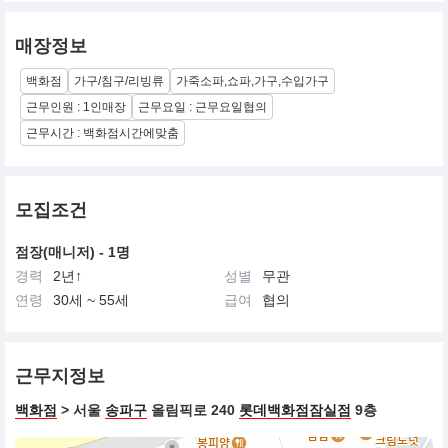
매장정보
백화점
가구/침구/리빙류
가죽소파,쇼파,가구,수입가구
근무인원 : 1인매장
근무요일 : 근무요일협의
근무시간 : 백화점시간에맞춤
모집조건
점장(매니저) - 1명
경력
2년↑
성별
무관
연령
30세 ~ 55세
급여
협의
근무지정보
백화점
> 서울
송파구
올림픽로 240
롯데백화점잠실점
9층