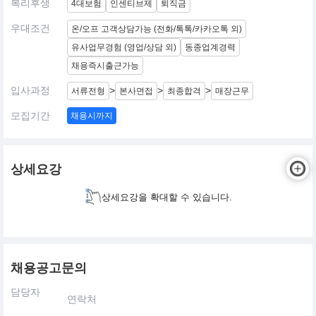
복리후생
4대보험
인센티브제
퇴직금
우대조건
온/오프 고객상담가능 (전화/톡톡/카카오톡 외)
유사업무경험 (영업/상담 외)
동종업계경력
채용즉시출근가능
입사과정
>
>
>
서류전형
본사면접
최종합격
매장근무
모집기간
채용시까지
상세요강
상세요강을 확대할 수 있습니다.
채용공고문의
담당자
연락처