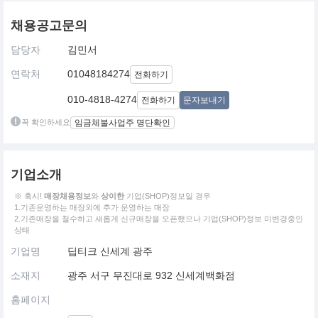
채용공고문의
담당자
김민서
연락처
01048184274
전화하기
010-4818-4274
전화하기
문자보내기
꼭 확인하세요
임금체불사업주 명단확인
기업소개
※ 혹시!
매장채용정보
와
상이한
기업(SHOP)정보일 경우
1.기존운영하는 매장외에 추가 운영하는 매장
2.기존매장을 철수하고 새롭게 신규매장을 오픈했으나 기업(SHOP)정보 미변경중인
상태
기업명
딥티크 신세계 광주
소재지
광주 서구 무진대로 932 신세계백화점
홈페이지