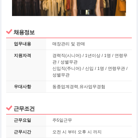
채용정보
업무내용
매장관리 및 판매
지원자격
경력직(시니어) / 1년이상 / 1명 / 연령무
관 / 성별무관
신입직(주니어) / 신입 / 1명 / 연령무관 /
성별무관
우대사항
동종업계경력,유사업무경험
근무조건
근무요일
주5일근무
근무시간
오전 시 부터 오후 시 까지