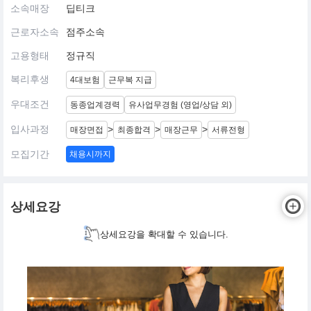
소속매장
딥티크
근로자소속
점주소속
고용형태
정규직
복리후생
4대보험
근무복 지급
우대조건
동종업계경력
유사업무경험 (영업/상담 외)
입사과정
>
>
>
매장면접
최종합격
매장근무
서류전형
모집기간
채용시까지
상세요강
상세요강을 확대할 수 있습니다.