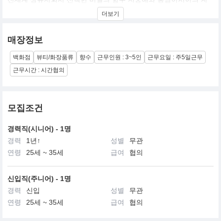
연, 그리고 라이프스타일에서 영감을 향수와 향초를 통해 재현하거
더보기
나 여행지에서 느낀 추억을 향해 표현하는 딥틱은 그마다의 스토리
가 담긴 브랜드입니다.
매장정보
백화점
뷰티/화장품류
향수
근무인원 : 3~5인
근무요일 : 주5일근무
근무시간 : 시간협의
모집조건
경력직(시니어) - 1명
경력
1년↑
성별
무관
연령
25세 ~ 35세
급여
협의
신입직(주니어) - 1명
경력
신입
성별
무관
연령
25세 ~ 35세
급여
협의