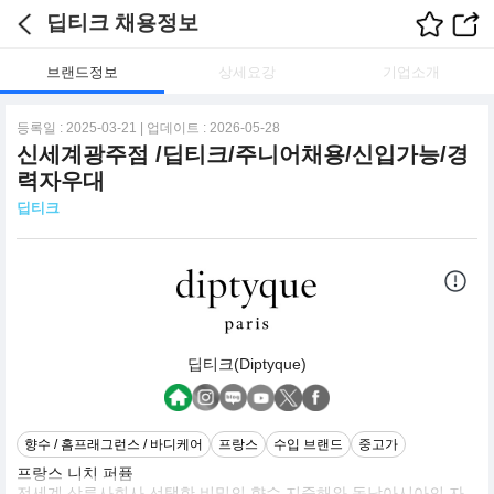
딥티크 채용정보
브랜드정보
상세요강
기업소개
등록일 : 2025-03-21 | 업데이트 : 2026-05-28
신세계광주점 /딥티크/주니어채용/신입가능/경
력자우대
딥티크
딥티크(Diptyque)
향수 / 홈프래그런스 / 바디케어
프랑스
수입 브랜드
중고가
프랑스 니치 퍼퓸
전세계 상류사회사 선택한 비밀의 향수 지중해와 동남아시아의 자