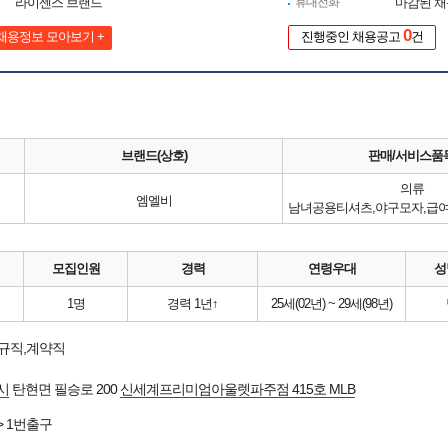
라이센스 브랜드
휴대전화
마감된 
0
채용정보 모아보기 +
진행중인 채용공고
건
브랜드(상호)
판매/서비스품
의류
엠엘비
모집인원
경력
연령우대
성
1명
경력 1년↑
25세(02년) ~ 29세(98년)
정규직,계약직
시
탄현면 필승로 200
신세계프리미엄아울렛파주점 415호 MLB
> 1번출구