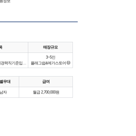
채용정보
목
매장규모
3~5인
!
남녀공용티셔츠,야구모자,급여경력직기준입니다다
플래그쉽&메가스토어
별우대
급여
남자
월급 2,700,000원