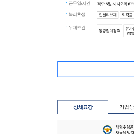
근무일/시간
격주 5일 시차 2회 (09:3
복리후생
인센티브제
퇴직금
우대조건
유사
동종업계경력
(영업
기업상
상세요강