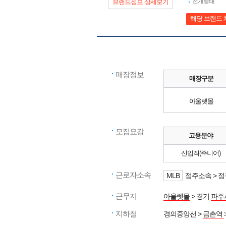
전개형태
브랜드정보 상세보기
해당 브랜드 
매장정보
매장구분
아울렛몰
모집요강
고용분야
신입직(주니어)
근로자소속
MLB
점주소속 > 
근무지
아울렛몰
> 경기
파주
지하철
경의중앙선 >
금촌역