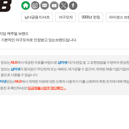
남녀공용 티셔츠
야구모자
0000년 런칭
라이센스 브
리딩 캐주얼 브랜드
 기본적인 야구모자로 인정받고 있는브랜드입니다.
 정보는
MLB
에서 제공한 자료를 바탕으로
샵마넷
이(가) 편집 및 그 표현방법을 수정하여 완성한
 정보는
샵마넷
의 동의없이 무단전재 또는 재배포, 재가공할 수 없으며, 게재된 채용기업(기업
 용도로 사용될 수 없습니다.
마넷
은(는)
MLB
에서 게재한 자료에 대한 오류와 사용자가 이를 신뢰하여 취한 조치에 대해 책임
원전 꼭 확인하세요!
임금체불사업주 명단확인→