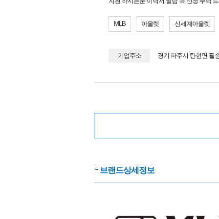
지원 하시는분 이력서 열람 꼭 신청 부탁 
MLB
아울렛
신세계아울렛
기업주소
경기 파주시 탄현면 필승로
브랜드상세정보