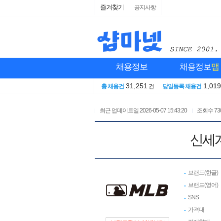
즐겨찾기
공지사항
채용정보
채용정보
맵
31,251
1,019
총 채용건
건
당일등록 채용건
최근 업데이트일
2026-05-07 15:43:20
조회수
73
신세계
브랜드(한글)
브랜드(영어)
SNS
가격대