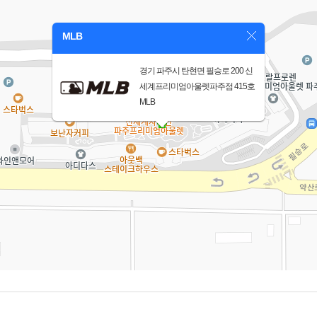
MLB
경기 파주시 탄현면 필승로 200 신
세계프리미엄아울렛파주점 415호
MLB