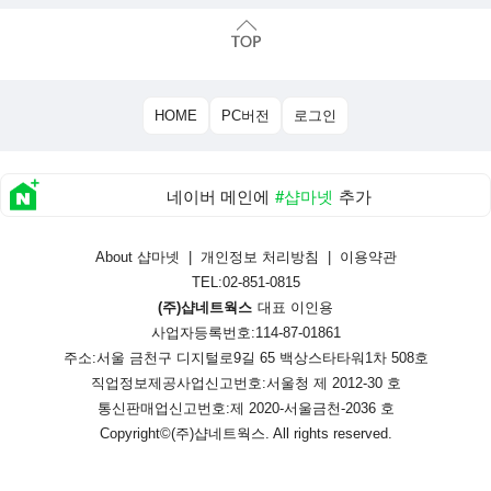
HOME
PC버전
로그인
네이버 메인에
#샵마넷
추가
About 샵마넷
|
개인정보 처리방침
|
이용약관
TEL:02-851-0815
(주)샵네트웍스
대표 이인용
사업자등록번호:114-87-01861
주소:서울 금천구 디지털로9길 65 백상스타타워1차 508호
직업정보제공사업신고번호:
서울청 제 2012-30 호
통신판매업신고번호:
제 2020-서울금천-2036 호
Copyright©
(주)샵네트웍스
. All rights reserved.