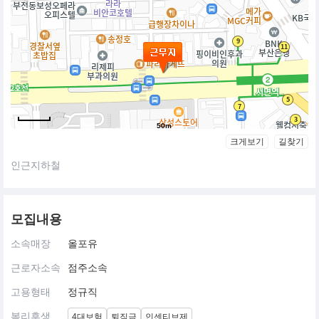
50m
크게보기
길찾기
인근지하철
모집내용
소속매장
올포유
근로자소속
점주소속
고용형태
정규직
복리후생
4대보험
퇴직금
인센티브제