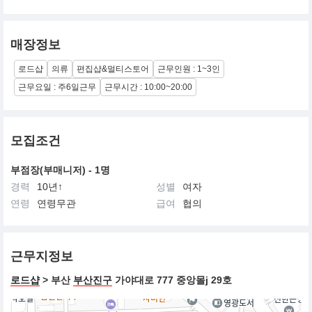
매장정보
로드샵
의류
편집샵&멀티스토어
근무인원 : 1~3인
근무요일 : 주6일근무
근무시간 : 10:00~20:00
모집조건
부점장(부매니저) - 1명
경력
10년↑
성별
여자
연령
연령무관
급여
협의
근무지정보
로드샵
> 부산
부산진구
가야대로 777 중앙몰j 29호