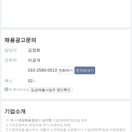
채용공고문의
담당자
김영희
연락처
비공개
010-2580-0013
전화하기
문자보내기
팩스
02--
꼭 확인하세요
임금체불사업주 명단확인
기업소개
※ 혹시!
매장채용정보
와
상이한
기업(SHOP)정보일 경우
1.기존운영하는 매장외에 추가 운영하는 매장
2.기존매장을 철수하고 새롭게 신규매장을 오픈했으나 기업(SHOP)정보 미변경중인