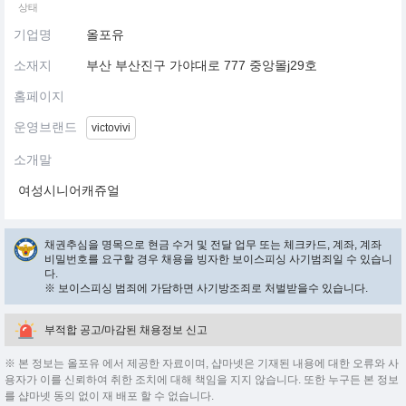
상태
기업명
올포유
소재지
부산 부산진구 가야대로 777 중앙몰j29호
홈페이지
운영브랜드
victovivi
소개말
여성시니어캐쥬얼
채권추심을 명목으로 현금 수거 및 전달 업무 또는 체크카드, 계좌, 계좌
비밀번호를 요구할 경우 채용을 빙자한 보이스피싱 사기범죄일 수 있습니
다.
※ 보이스피싱 범죄에 가담하면 사기방조죄로 처벌받을수 있습니다.
부적합 공고/마감된 채용정보 신고
※ 본 정보는 올포유 에서 제공한 자료이며, 샵마넷은 기재된 내용에 대한 오류와 사
용자가 이를 신뢰하여 취한 조치에 대해 책임을 지지 않습니다. 또한 누구든 본 정보
를 샵마넷 동의 없이 재 배포 할 수 없습니다.