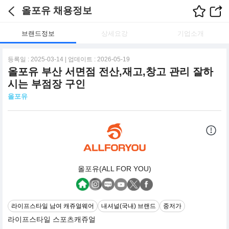
올포유 채용정보
브랜드정보
상세요강
기업소개
등록일 : 2025-03-14 | 업데이트 : 2026-05-19
올포유 부산 서면점 전산,재고,창고 관리 잘하
시는 부점장 구인
올포유
올포유(ALL FOR YOU)
라이프스타일 남여 캐쥬얼웨어
내셔널(국내) 브랜드
중저가
라이프스타일 스포츠캐쥬얼