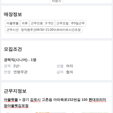
더보기
타일을 표현할수있는 브랜드 입니다.
매장정보
아울렛몰
의류
근무인원 : 3~5인
근무요일 : 주5일근무
근무시간 : 정직원주간09:50~21:00아르바이트시간조정
모집조건
경력직(시니어) - 1명
경력
2년↑
성별
여자
연령
연령무관
급여
협의
근무지정보
아울렛몰
> 경기
김포시
고촌읍 아라육로152번길 100
현대프리미
엄아울렛김포점