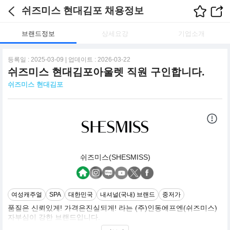
쉬즈미스 현대김포 채용정보
브랜드정보
상세요강
기업소개
등록일 : 2025-03-09 | 업데이트 : 2026-03-22
쉬즈미스 현대김포아울렛 직원 구인합니다.
쉬즈미스 현대김포
쉬즈미스(SHESMISS)
여성캐주얼
SPA
대한민국
내셔널(국내) 브랜드
중저가
품질은 신뢰있게! 가격은진실되게! 라는 (주)인동에프엔(쉬즈미스)
자부심이 강한 브랜드입니다.
다양한 연령층을 흡수하고있으면 트렌드한 디자인으로 자신만의스