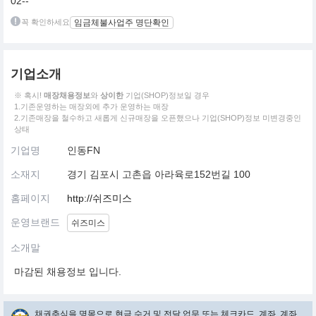
02--
꼭 확인하세요
임금체불사업주 명단확인
기업소개
※ 혹시!
매장채용정보
와
상이한
기업(SHOP)정보일 경우
1.기존운영하는 매장외에 추가 운영하는 매장
2.기존매장을 철수하고 새롭게 신규매장을 오픈했으나 기업(SHOP)정보 미변경중인
상태
기업명
인동FN
소재지
경기 김포시 고촌읍 아라육로152번길 100
홈페이지
http://쉬즈미스
운영브랜드
쉬즈미스
소개말
마감된 채용정보 입니다.
채권추심을 명목으로 현금 수거 및 전달 업무 또는 체크카드, 계좌, 계좌