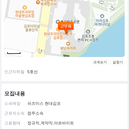
50m
크게보기
길찾기
인근지하철
5호선
모집내용
소속매장
쉬즈미스 현대김포
근로자소속
점주소속
고용형태
정규직,계약직,아르바이트