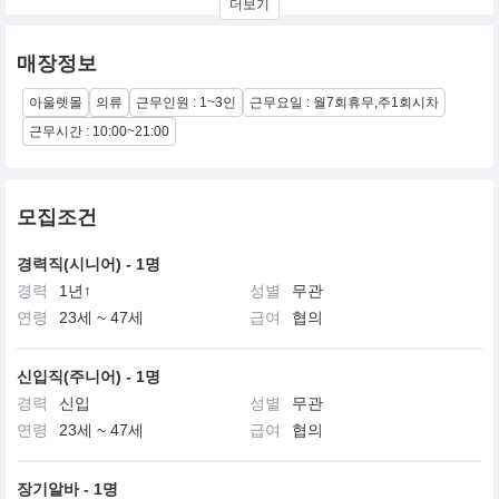
더보기
를 수용하여 브랜드 고유의 감성으로 재 해석한 looking제안
CONTEMPORARY STYLISH hip trend를 반영하여mix & match
style 로 제안하는 total coordination
매장정보
아울렛몰
의류
근무인원 : 1~3인
근무요일 : 월7회휴무,주1회시차
근무시간 : 10:00~21:00
모집조건
경력직(시니어) - 1명
경력
1년↑
성별
무관
연령
23세 ~ 47세
급여
협의
신입직(주니어) - 1명
경력
신입
성별
무관
연령
23세 ~ 47세
급여
협의
장기알바 - 1명