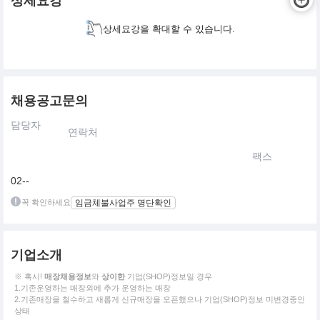
상세요강
상세요강을 확대할 수 있습니다.
채용공고문의
담당자
연락처
팩스
02--
꼭 확인하세요
임금체불사업주 명단확인
기업소개
※ 혹시!
매장채용정보
와
상이한
기업(SHOP)정보일 경우
1.기존운영하는 매장외에 추가 운영하는 매장
2.기존매장을 철수하고 새롭게 신규매장을 오픈했으나 기업(SHOP)정보 미변경중인
상태