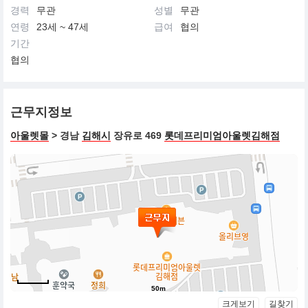
경력
무관
성별
무관
연령
23세 ~ 47세
급여
협의
기간
협의
근무지정보
아울렛몰
> 경남
김해시
장유로 469
롯데프리미엄아울렛김해점
50m
크게보기
길찾기