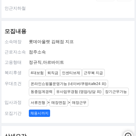
인근지하철
모집내용
소속매장
롯데아울렛 김해점 지프
근로자소속
점주소속
고용형태
정규직,아르바이트
복리후생
4대보험
퇴직금
인센티브제
근무복 지급
우대조건
온라인쇼핑몰운영가능 (네이버/쿠팡/cafe24 외)
동종업계경력
유사업무경험 (영업/상담 외)
장기근무가능
입사과정
>
>
서류전형
매장면접
매장근무
모집기간
채용시까지