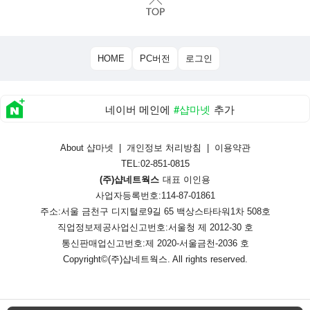
HOME
PC버전
로그인
네이버 메인에
#샵마넷
추가
About 샵마넷
|
개인정보 처리방침
|
이용약관
TEL:02-851-0815
(주)샵네트웍스
대표 이인용
사업자등록번호:114-87-01861
주소:서울 금천구 디지털로9길 65 백상스타타워1차 508호
직업정보제공사업신고번호:
서울청 제 2012-30 호
통신판매업신고번호:
제 2020-서울금천-2036 호
Copyright©
(주)샵네트웍스
. All rights reserved.