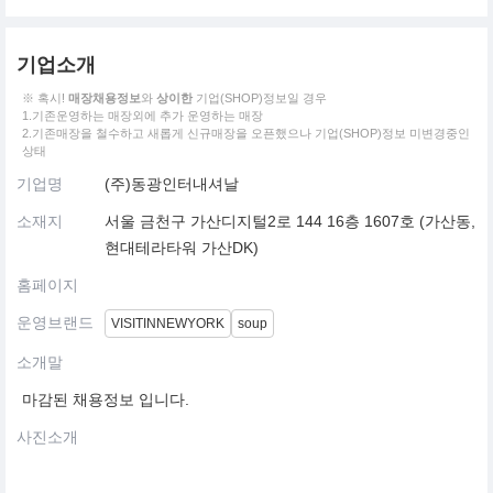
기업소개
※ 혹시!
매장채용정보
와
상이한
기업(SHOP)정보일 경우
1.기존운영하는 매장외에 추가 운영하는 매장
2.기존매장을 철수하고 새롭게 신규매장을 오픈했으나 기업(SHOP)정보 미변경중인
상태
기업명
(주)동광인터내셔날
소재지
서울 금천구 가산디지털2로 144 16층 1607호 (가산동,
현대테라타워 가산DK)
홈페이지
운영브랜드
VISITINNEWYORK
soup
소개말
마감된 채용정보 입니다.
사진소개