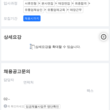
입사과정
>
>
>
>
서류전형
본사면접
매장면접
최종합격
>
>
유통업체승인
유통업체교육
매장근무
모집기간
채용시까지
상세요강
상세요강을 확대할 수 있습니다.
채용공고문의
담당자
연락처
팩스
02--
꼭 확인하세요
임금체불사업주 명단확인