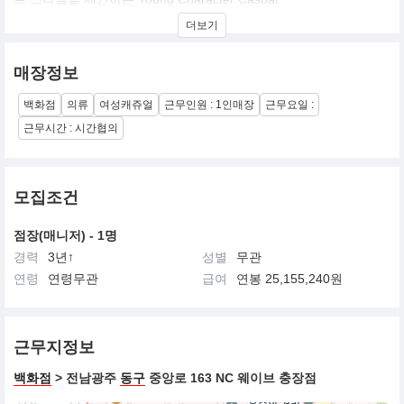
20대 초반에서 20대 중반 target의 뉴 베이직을 기본으로 하며, 여성
더보기
스럽고 chic한 느낌을 주며 trans코디 가능하며, item간의 Layering
이 편한 Brand.
백화점과 대리점을 기본으로 유통망 전개.
매장정보
백화점
의류
여성캐쥬얼
근무인원 : 1인매장
근무요일 :
근무시간 : 시간협의
모집조건
점장(매니저) - 1명
경력
3년↑
성별
무관
연령
연령무관
급여
연봉 25,155,240원
근무지정보
백화점
> 전남광주
동구
중앙로 163 NC 웨이브 충장점