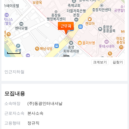
50m
크게보기
길찾기
인근지하철
모집내용
소속매장
(주)동광인터내셔날
근로자소속
본사소속
고용형태
정규직