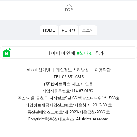
HOME
PC버전
로그인
네이버 메인에
#샵마넷
추가
About 샵마넷
|
개인정보 처리방침
|
이용약관
TEL:02-851-0815
(주)샵네트웍스
대표 이인용
사업자등록번호:114-87-01861
주소:서울 금천구 디지털로9길 65 백상스타타워1차 508호
직업정보제공사업신고번호:
서울청 제 2012-30 호
통신판매업신고번호:
제 2020-서울금천-2036 호
Copyright©
(주)샵네트웍스
. All rights reserved.