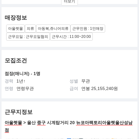
더보기
매장정보
아울렛몰
의류
아동복,쥬니어의류
근무인원 : 1인매장
근무요일 : 근무요일협의
근무시간 : 11:00~20:00
모집조건
점장(매니저) - 1명
경력
1년↑
성별
무관
연령
연령무관
급여
연봉 25,155,240원
근무지정보
아울렛몰
> 울산
중구
시계탑거리 20
뉴코아팩토리아울렛울산성남
점