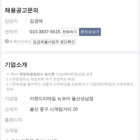
채용공고문의
담당자
김경애
연락처
010-3837-5615
전화하기
문자보내기
꼭 확인하세요
임금체불사업주 명단확인
기업소개
※ 혹시!
매장채용정보
와
상이한
기업(SHOP)정보일 경우
1.기존운영하는 매장외에 추가 운영하는 매장
2.기존매장을 철수하고 새롭게 신규매장을 오픈했으나 기업(SHOP)정보 미변경중인
상태
기업명
이랜드리테일 뉴코아 울산성남점
소재지
울산 중구 시계탑거리 20
홈페이지
소개말