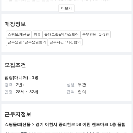
더보기
매장정보
쇼핑몰/패션몰
의류
플래그쉽&메가스토어
근무인원 : 1~3인
근무요일 : 근무요일협의
근무시간 : 시간협의
모집조건
점장(매니저) - 1명
경력
2년↑
성별
무관
연령
28세 ~ 32세
급여
협의
근무지정보
쇼핑몰/패션몰
> 경기
이천시
중리천로 58 이천 랜드마크 1층 폴햄