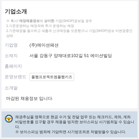
기업소개
※ 혹시!
매장채용정보
와
상이한
기업(SHOP)정보일 경우
1.기존운영하는 매장외에 추가 운영하는 매장
2.기존매장을 철수하고 새롭게 신규매장을 오픈했으나 기업(SHOP)정보 미변경중인
상태
기업명
(주)에이션패션
소재지
서울 강동구 양재대로102길 51 에이션빌딩
홈페이지
운영브랜드
폴햄프로젝트엠폴햄키즈
소개말
마감된 채용정보 입니다.
채권추심을 명목으로 현금 수거 및 전달 업무 또는 체크카드, 계좌, 계좌
비밀번호를 요구할 경우 채용을 빙자한 보이스피싱 사기범죄일 수 있습니
다.
※ 보이스피싱 범죄에 가담하면 사기방조죄로 처벌받을수 있습니다.