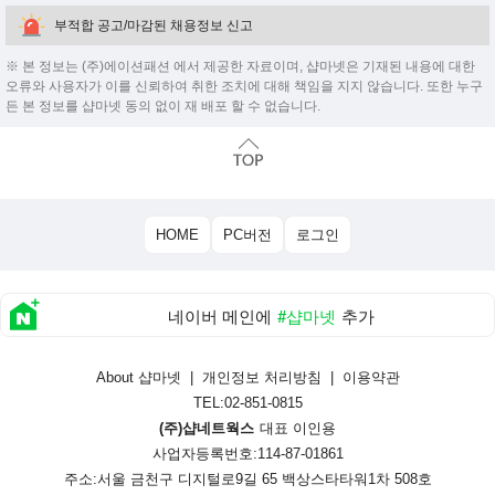
부적합 공고/마감된 채용정보 신고
※ 본 정보는 (주)에이션패션 에서 제공한 자료이며, 샵마넷은 기재된 내용에 대한
오류와 사용자가 이를 신뢰하여 취한 조치에 대해 책임을 지지 않습니다. 또한 누구
든 본 정보를 샵마넷 동의 없이 재 배포 할 수 없습니다.
HOME
PC버전
로그인
네이버 메인에
#샵마넷
추가
About 샵마넷
|
개인정보 처리방침
|
이용약관
TEL:02-851-0815
(주)샵네트웍스
대표 이인용
사업자등록번호:114-87-01861
주소:서울 금천구 디지털로9길 65 백상스타타워1차 508호