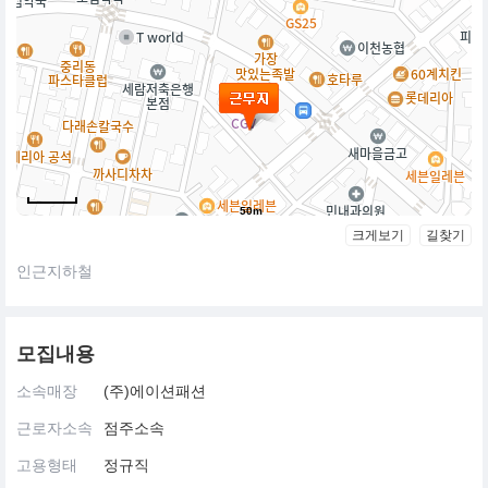
50m
크게보기
길찾기
인근지하철
모집내용
소속매장
(주)에이션패션
근로자소속
점주소속
고용형태
정규직