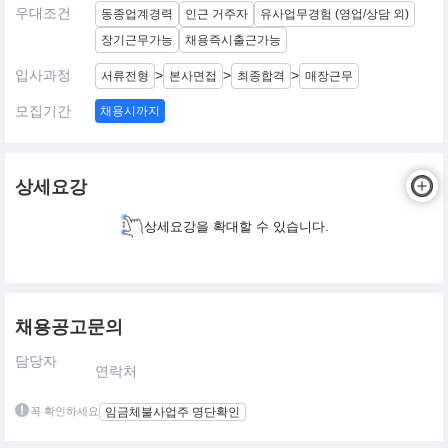
우대조건
동종업계경력
인근 거주자
유사업무경험 (영업/상담 외)
장기근무가능
채용즉시출근가능
입사과정
>
>
>
서류전형
본사면접
최종합격
매장근무
모집기간
채용시까지
상세요강
상세요강을 확대할 수 있습니다.
채용공고문의
담당자
연락처
꼭 확인하세요
임금체불사업주 명단확인