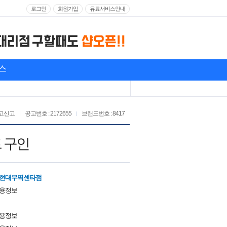
로그인
회원가입
유료서비스안내
스
고신고
공고번호 : 2172655
브랜드번호 : 8417
 구인
,현대무역센타점
채용정보
채용정보