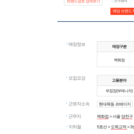
전개형태
브랜드정보 상세보기
해당 브랜드 
매장정보
매장구분
백화점
모집요강
고용분야
부점장(부매니저)
근로자소속
현대목동 르베이지
근무지
백화점
> 서울
양천구
지하철
5호선 >
오목교역
> 