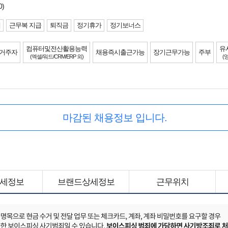
0)
제
근무복 지급
퇴직금
정기휴가
정기보너스
컴퓨터및전산활용능력
유
 거주자
채용즉시출근가능
장기근무가능
주부
(엑셀/워드/CRM/ERP 외)
(
마감된 채용정보 입니다.
세정보
브랜드상세정보
근무위치