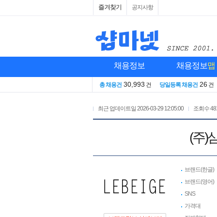
즐겨찾기
공지사항
채용정보
채용정보
맵
30,993
26
총 채용건
건
당일등록 채용건
건
최근 업데이트일
2026-03-29 12:05:00
조회수
48
(주
브랜드(한글)
브랜드(영어)
SNS
가격대