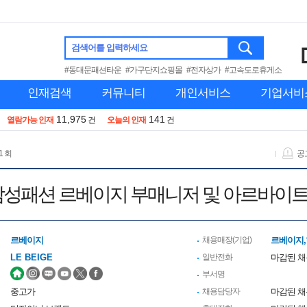
검색어를 입력하세요
#동대문패션타운
#가구단지쇼핑몰
#전자상가
#고속도로휴게소
인재검색
커뮤니티
개인서비스
기업서비
11,975
141
열람가능 인재
건
오늘의 인재
건
1 회
공
)삼성패션 르베이지 부매니저 및 아르바이트
르베이지
채용매장(기업)
르베이지
LE BEIGE
일반전화
마감된 
부서명
중고가
채용담당자
마감된 