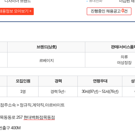
디자이너 브랜드
휴대전화
마감된 
0
채용정보 모아보기 +
진행중인 채용공고
건
브랜드(상호)
판매/서비스품
의류
르베이지
여성정장
모집인원
경력
연령우대
성
1명
경력 5년↑
30세(97년) ~ 51세(76년)
점주소속 > 정규직,계약직,아르바이트
목동동로 257
현대백화점목동점
3번출구 400M