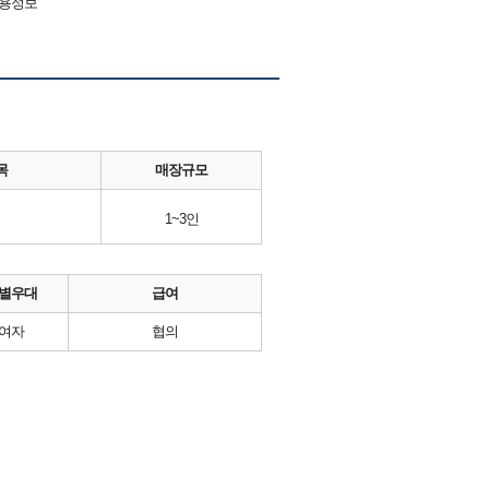
채용정보
목
매장규모
1~3인
별우대
급여
여자
협의