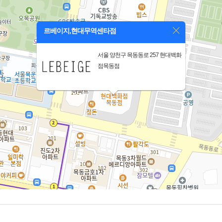
르베이지,현대무역센타점
서울 양천구 목동동로 257 현대백화
점목동점