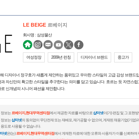
LE BEIGE
르베이지
회사명 : 삼성물산
여성정장
2009년 런칭
디자이너 브랜드
중고가
위해 디자이너 정구호가 새롭게 제안하는 품위있고 우아한 스타일의 고급 감성 브랜드입
과 자신만의 확고한 스타일을 추구한다는 의미를 담고 있습니다. 흐르는 듯 자연스럽고
화로 신개념의 시니어 패션을 제안합니다.
 정보는
르베이지,현대무역센타점
에서 제공한 자료를 바탕으로
샵마넷
이(가) 편집 및 그 표
 정보는
샵마넷
의 동의없이 무단전재 또는 재배포, 재가공할 수 없으며, 게재된 채용기업(기업
 용도로 사용될 수 없습니다.
마넷
은(는)
르베이지,현대무역센타점
에서 게재한 자료에 대한 오류와 사용자가 이를 신뢰하여 