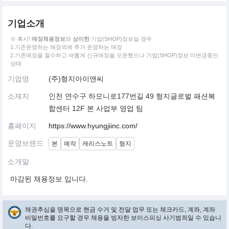
기업소개
※ 혹시!
매장채용정보
와
상이한
기업(SHOP)정보일 경우
1.기존운영하는 매장외에 추가 운영하는 매장
2.기존매장을 철수하고 새롭게 신규매장을 오픈했으나 기업(SHOP)정보 미변경중인
상태
기업명
(주)형지아이앤씨
소재지
인천 연수구 하모니로177번길 49 형지글로벌 패션복
합센터 12F 본 사업부 영업 팀
홈페이지
https://www.hyungjiinc.com/
운영브랜드
본
예작
캐리스노트
형지
소개말
마감된 채용정보 입니다.
채권추심을 명목으로 현금 수거 및 전달 업무 또는 체크카드, 계좌, 계좌
비밀번호를 요구할 경우 채용을 빙자한 보이스피싱 사기범죄일 수 있습니
다.