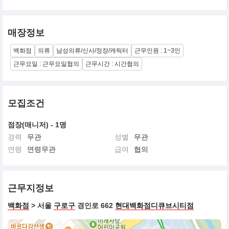
매장정보
백화점
의류
남성의류/신사/정장/캐릭터
근무인원 : 1~3인
근무요일 : 근무요일협의
근무시간 : 시간협의
모집조건
점장(매니저) - 1명
경력
무관
성별
무관
연령
연령무관
급여
협의
근무지정보
백화점
> 서울
구로구
경인로 662
현대백화점디큐브시티점