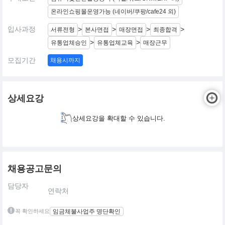
온라인쇼핑몰운영가능 (네이버/쿠팡/cafe24 외)
입사과정
>
>
>
>
서류전형
본사면접
매장면접
최종합격
>
>
유통업체승인
유통업체교육
매장근무
모집기간
채용시까지
상세요강
상세요강을 확대할 수 있습니다.
채용공고문의
담당자
연락처
꼭 확인하세요
임금체불사업주 명단확인