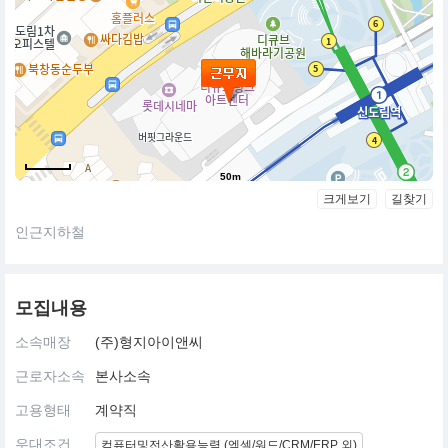
50m
크게보기
길찾기
인근지하철
모집내용
소속매장
(주)형지아이앤씨
근로자소속
본사소속
고용형태
계약직
우대조건
컴퓨터및전산활용능력 (엑셀/워드/CRM/ERP 외)