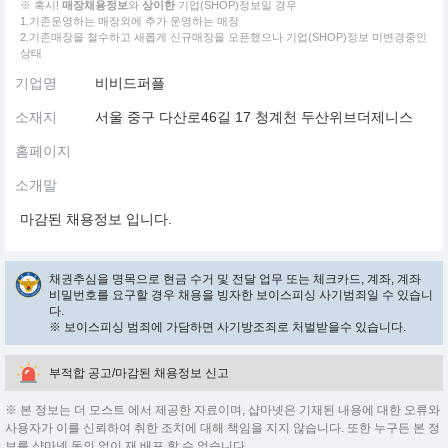
※ 혹시!
매장채용정보
와
상이한
기업(SHOP)정보일 경우
1.기존운영하는 매장외에 추가 운영하는 매장
2.기존매장을 철수하고 새롭게 신규매장을 오픈했으나 기업(SHOP)정보 미변경중인
상태
기업명
비비드퍼플
소재지
서울 중구 다산로46길 17 청계천 두산위브더제니스
홈페이지
소개말
마감된 채용정보 입니다.
채권추심을 명목으로 현금 수거 및 전달 업무 또는 체크카드, 계좌, 계좌
비밀번호를 요구할 경우 채용을 빙자한 보이스피싱 사기범죄일 수 있습니
다.
※ 보이스피싱 범죄에 가담하면 사기방조죄로 처벌받을수 있습니다.
부적합 공고/마감된 채용정보 신고
※ 본 정보는 더 모스트 에서 제공한 자료이며, 샵마넷은 기재된 내용에 대한 오류와
사용자가 이를 신뢰하여 취한 조치에 대해 책임을 지지 않습니다. 또한 누구든 본 정
보를 샵마넷 동의 없이 재 배포 할 수 없습니다.