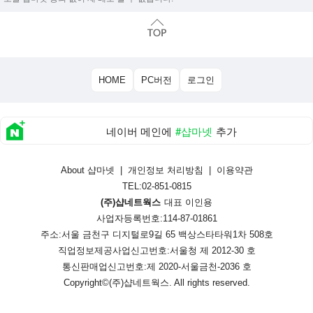
HOME
PC버전
로그인
네이버 메인에
#샵마넷
추가
About 샵마넷
|
개인정보 처리방침
|
이용약관
TEL:02-851-0815
(주)샵네트웍스
대표 이인용
사업자등록번호:114-87-01861
주소:서울 금천구 디지털로9길 65 백상스타타워1차 508호
직업정보제공사업신고번호:
서울청 제 2012-30 호
통신판매업신고번호:
제 2020-서울금천-2036 호
Copyright©
(주)샵네트웍스
. All rights reserved.