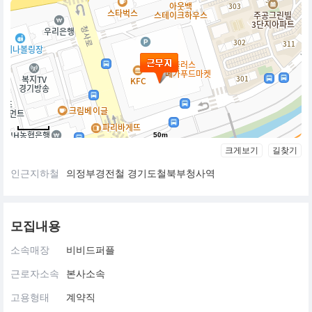
50m
크게보기
길찾기
인근지하철
의정부경전철 경기도철북부청사역
모집내용
소속매장
비비드퍼플
근로자소속
본사소속
고용형태
계약직