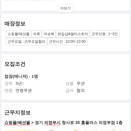
더보기
자신을 당당하고 개성있게 표현할 수 있는 CONTEMPORY
WOMAN’WEAR를 만들고 만들어 가는
매장정보
회사입니다
쇼핑몰/패션몰
의류
여성복
편집샵&멀티스토어
근무인원 : 1~3인
서로가 윈윈이 되는 환경을 만들어 드리고 만들겠습니다
근무요일 : 근무요일협의
근무시간 : 10:00~22:00
모집조건
점장(매니저) - 1명
경력
3년↑
성별
무관
연령
연령무관
급여
협의
근무지정보
쇼핑몰/패션몰
> 경기
의정부시
청사로 38 홈플러스 의정부점 1층