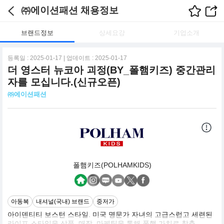
㈜에이션패션 채용정보
브랜드정보
상세요강
기업소개
등록일 : 2025-01-17 | 업데이트 : 2025-01-17
더 영스터 뉴코아 괴정(BY_폴햄키즈) 중간관리
자를 모십니다.(신규오픈)
㈜에이션패션
폴햄키즈(POLHAMKIDS)
아동복
내셔널(국내) 브랜드
중저가
아이덴티티 보스턴 스타일. 미국 명문가 자녀의 고급스럽고 세련된
라이프 스타일을 상품, 매장, 마케팅을 통해 폴햄 가치로 창출