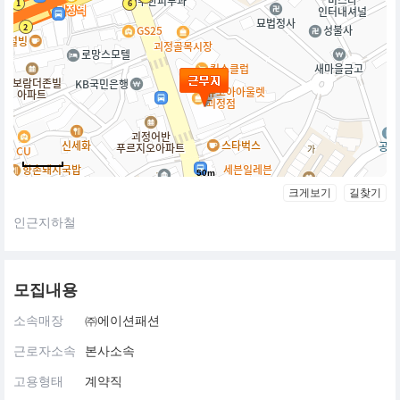
50m
크게보기
길찾기
인근지하철
모집내용
소속매장
㈜에이션패션
근로자소속
본사소속
고용형태
계약직