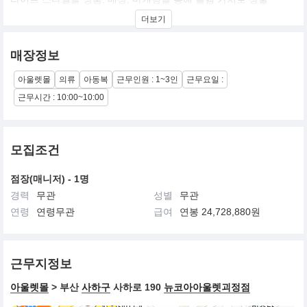
더보기
매장정보
아울렛몰
의류
아동복
근무인원 : 1~3인
근무요일 :
근무시간 : 10:00~10:00
모집조건
점장(매니저) - 1명
경력
무관
성별
무관
연령
연령무관
급여
연봉 24,728,880원
근무지정보
아울렛몰
> 부산
사하구
사하로 190
뉴코아아울렛괴정점