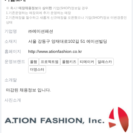
※ 혹시!
매장채용정보
와
상이한
기업(SHOP)정보일 경우
1.기존운영하는 매장외에 추가 운영하는 매장
2.기존매장을 철수하고 새롭게 신규매장을 오픈했으나 기업(SHOP)정보 미변경중인
상태
기업명
㈜에이션패션
소재지
서울 강동구 양재대로102길 51 에이션빌딩
홈페이지
http://www.ationfashion.co.kr
운영브랜드
폴햄
프로젝트엠
폴햄키즈
티메이커
알래스카
더영스터
소개말
마감된 채용정보 입니다.
사진소개