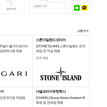
소셜로그인
잡에티켓
상품안내
스톤아일랜드코리아
명품주얼리 불가리코리아
[STONE ISLAND] 스톤아일랜드 전국
장/판매사원 채용
매장 전 직급 채용
전국 매장
리아
샤넬코리아유한회사
] 전국지점 직영점
[CHANEL] Beauty Advisor Assistant 백
화점 및 면세점 채용