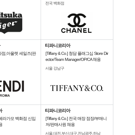
전국 백화점
아
티파니코리아
점,아울렛 세일즈(판
[Tiffany & Co.] 청담 플래그십 Store Dir
ector/Team Manager/OP/CA 채용
서울 강남구
아
티파니코리아
 페라가모 백화점 신입
[Tiffany & Co.] 전국 매장 점장/부매니
용
저/판매사원 채용
서울,대전,부산,대구,전남광주,하남