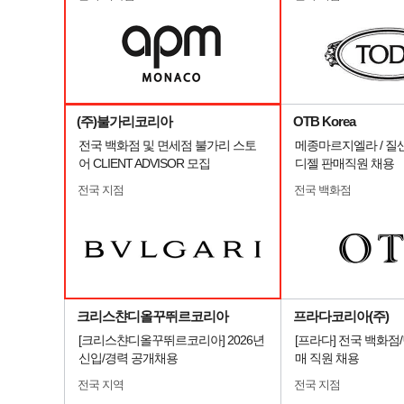
(주)불가리코리아
OTB Korea
전국 백화점 및 면세점 불가리 스토
메종마르지엘라 / 질샌더
어 CLIENT ADVISOR 모집
디젤 판매직원 채용
전국 지점
전국 백화점
크리스챤디올꾸뛰르코리아
프라다코리아(주)
[크리스챤디올꾸뛰르코리아] 2026년
[프라다] 전국 백화점
신입/경력 공개채용
매 직원 채용
전국 지역
전국 지점