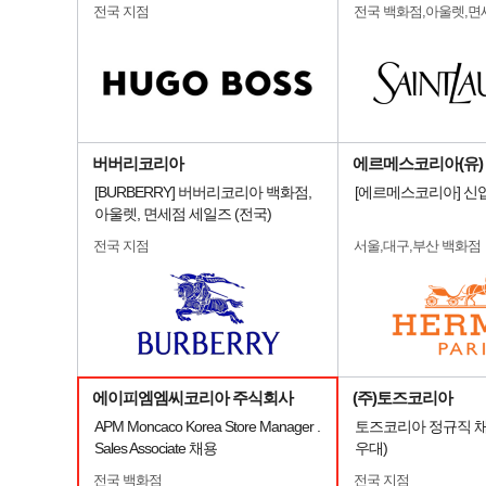
전국 지점
전국 백화점,아울렛,면
버버리코리아
에르메스코리아(유)
[BURBERRY] 버버리코리아 백화점,
[에르메스코리아] 신
아울렛, 면세점 세일즈 (전국)
전국 지점
서울,대구,부산 백화점
에이피엠엠씨코리아 주식회사
(주)토즈코리아
APM Moncaco Korea Store Manager .
토즈코리아 정규직 채
Sales Associate 채용
우대)
전국 백화점
전국 지점