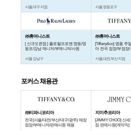
서울,대구 지점
서울 영등포구
㈜휴머니스트
㈜휴머니스트
[ 신규오픈점 ] 폴로랄프로렌 명동/영
[Tiffany&co] 명품
등포/강남 매니저/부매니저/사원
아 전국 점장/부점장
서울 강남구
서울,대전,부산 지점
포커스 채용관
㈜티파니코리아
지미추코리아
전국(서울/대전/부산/대구/광주) 매장
[JIMMY CHOO] 
점장/부매니저/판매사원 채용
점 판매사원(계약직)