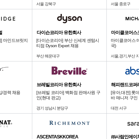
서울 강북구
서울 종로구
벌
다이슨코리아 유한회사
마이클코어스
점] 마인드브릿지
[다이슨코리아] 부산 신세계 센텀시
마이클코어스 매
티점 Dyson Expert 채용
국)
부산 해운대구
서울,경기,부산 
브레빌코리아 유한회사
해피랜드코퍼
입/경력 채용
[브레빌 코리아] 백화점 판매사원 구
[유아,대전] 
인(현대 판교)
바 매니저 구인
경기 성남시 분당구
대전 서구
ASCENTASKKOREA
㈜사람인에이