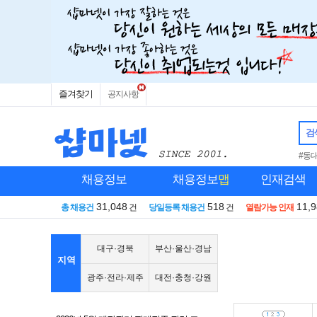
즐겨찾기
공지사항
검
#동
채용정보
채용정보
맵
인재검색
31,048
518
11,
총 채용건
건
당일등록 채용건
건
열람가능 인재
대구·경북
부산·울산·경남
지역
광주·전라·제주
대전·충청·강원