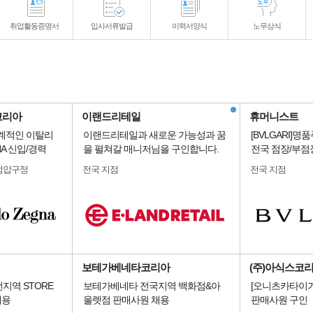
취업활동증명서
입사서류발급
이력서양식
노무상식
코리아
이랜드리테일
휴머니스트
세계적인 이탈리
이랜드리테일과 새로운 가능성과 꿈
[BVLGARI]
NA 신입/경력
을 펼쳐갈 매니저님을 구인합니다.
전국 점장/부점
점압구정
전국 지점
전국 지점
보테가베네타코리아
(주)아식스코
] 전지역 STORE
보테가베네타 전국지역 백화점&아
[오니츠카타이거
채용
울렛점 판매사원 채용
판매사원 구인