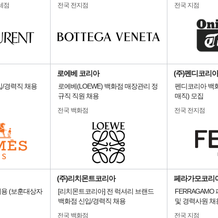
세점
전국 전지점
전국 지점
로에베 코리아
(주)펜디코리
입/경력직 채용
로에베(LOEWE) 백화점 매장관리 정
펜디코리아 백화
규직 직원 채용
매직) 모집
전국 백화점
전국 전지점
(주)리치몬트코리아
페라가모코리
용 (보훈대상자
[리치몬트코리아] 전 럭셔리 브랜드
FERRAGAMO
백화점 신입/경력직 채용
및 경력사원 채
전국 백화점
전국 지점