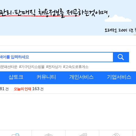
색어를 입력하세요
대문패션타운
#가구단지쇼핑몰
#전자상가
#고속도로휴게소
샵토크
커뮤니티
개인서비스
기업서비스
981
163
건
오늘의 인재
건