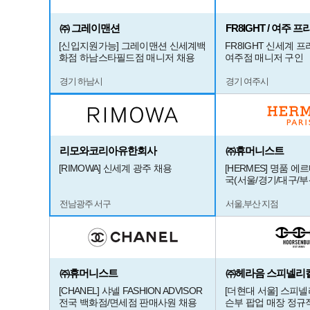
㈜ 그레이맨션
FR8IGHT / 여주
[신입지원가능] 그레이맨션 신세계백
FR8IGHT 신세계 
화점 하남스타필드점 매니저 채용
여주점 매니저 구인
경기 하남시
경기 여주시
리모와코리아유한회사
㈜휴머니스트
[RIMOWA] 신세계 광주 채용
[HERMES] 명품 에
국(서울/경기/대구/부
전남광주 서구
서울,부산 지점
㈜휴머니스트
㈜헤라음 스피넬리
[CHANEL] 샤넬 FASHION ADVISOR
[더현대 서울] 스피
전국 백화점/면세점 판매사원 채용
슨부 팝업 매장 정규