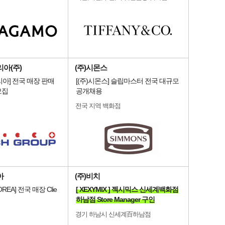
아(주)
(주)시몬스
아] 전국 매장 판매
[(주)시몬스] 슬립마스터 전국 대규모
모집
공개채용
전국 지역 백화점
아
(주)비치
OREA] 전국 매장 Clie
[ XEXYMIX ] 젝시믹스 신세계백화점
하남점 Store Manager 구인
경기 하남시 신세계百하남점