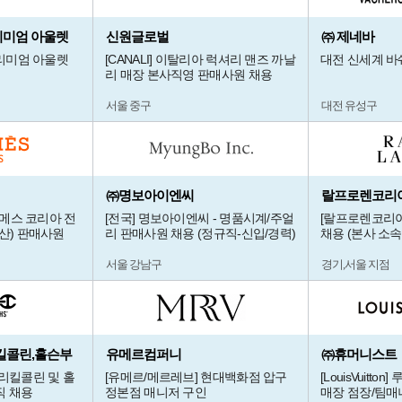
 프리미엄 아울렛
신원글로벌
㈜ 제네바
프리미엄 아울렛
[CANALI] 이탈리아 럭셔리 맨즈 까날
대전 신세계 바
리 매장 본사직영 판매사원 채용
서울 중구
대전 유성구
㈜명보아이엔씨
랄프로렌코리
르메스 코리아 전
[전국] 명보아이엔씨 - 명품시계/주얼
[랄프로렌코리아
산) 판매사원
리 판매사원 채용 (정규직-신입/경력)
채용 (본사 소속
서울 강남구
경기,서울 지점
킬콜린,홀슨부
유메르컴퍼니
㈜휴머니스트
넬리킬콜린 및 홀
[유메르/메르레브] 현대백화점 압구
[LouisVuitt
직 채용
정본점 매니저 구인
매장 점장/팀매