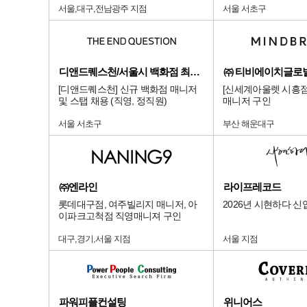
서울,대구,전남광주 지점
서울 서초구
디앤드퀘스천/서울시 백화점 최상급 점
㈜ 티비에이치글로
[디앤드퀘스천] 신규 백화점 매니저
[신세계아울렛 시흥
및 스탭 채용 (직영, 정직원)
매니저 구인
서울 서초구
부산 해운대구
㈜엔라인
라이프레코드
롯데대구점, 여주빌리지 매니저, 아
2026년 시현하다 신
이파크고척점 직영매니져 구인
대구,경기,서울 지점
서울 지점
파워피플컨설팅
위니어스