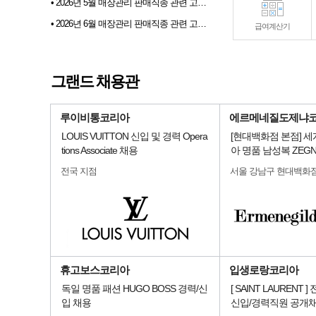
• 2026년 5월 매장관리 판매직종 관련 고용동향
• 2026년 6월 매장관리 판매직종 관련 고용동향
급여계산기
• 2026년 07월 샵토크 게시판 이벤트 당첨자발표
• 2026년 6월 샵마넷 파견 및 채용대행업체 인기순위 TOP 10
그랜드 채용관
• 전문부스채용관 배너 이미지 업데이트 안내
루이비통코리아
에르메네질도제냐
LOUIS VUITTON 신입 및 경력 Opera
[현대백화점 본점] 
tions Associate 채용
아 명품 남성복 ZEG
전국 지점
서울 강남구 현대백화
휴고보스코리아
입생로랑코리아
독일 명품 패션 HUGO BOSS 경력/신
[ SAINT LAURENT 
입 채용
신입/경력직원 공개