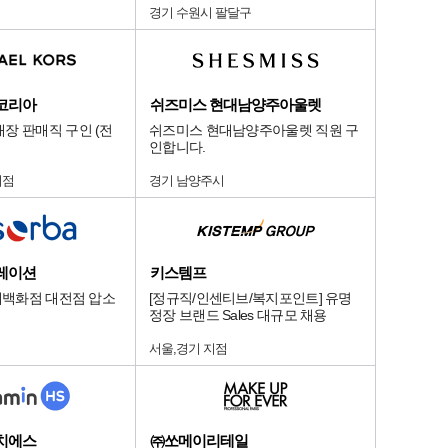
경기 수원시 팔달구
코리아
쉬즈미스 현대남양주아울렛
장 판매직 구인 (전
쉬즈미스 현대남양주아울렛 직원 구
인합니다.
지점
경기 남양주시
레이션
키스템프
롯데백화점 대전점 압소
[정규직/인센티브/복지포인트] 유명
정장 브랜드 Sales 대규모 채용
서울,경기 지점
치에스
㈜쏘메이리테일