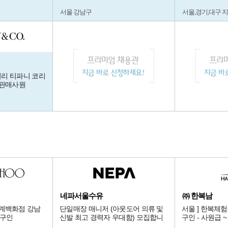
서울 강남구
서울,경기,대구 
 주얼리 티파니 코리
/판매사원
네파서울수유
㈜ 한복남
신세계백화점 강남
단일매장 매니저 (아웃도어 의류 및
서울 ] 한복체
 구인
신발 최고 경력자 우대함) 모집합니
구인 - 사원급 
다.