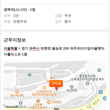
경력직(시니어) - 1명
경력
1년↑
성별
무관
연령
연령무관
급여
협의
근무지정보
아울렛몰
> 경기
파주시
탄현면 필승로 200 파주프리미엄아울렛타
이틀리스트 1층
50m