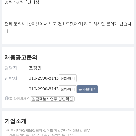
경력 : 경력 2년이상
전화 문의시 [샵마넷에서 보고 전화드렸어요] 라고 하시면 문의가 쉽습니
다.
채용공고문의
담당자
조정민
연락처
010-2990-8143
전화하기
010-2990-8143
전화하기
문자보내기
꼭 확인하세요
임금체불사업주 명단확인
기업소개
※ 혹시!
매장채용정보
와
상이한
기업(SHOP)정보일 경우
1.기존운영하는 매장외에 추가 운영하는 매장