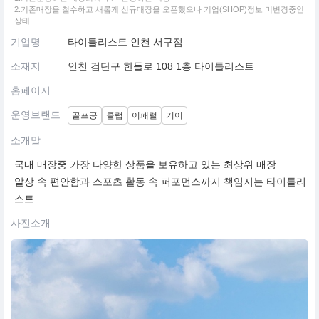
2.기존매장을 철수하고 새롭게 신규매장을 오픈했으나 기업(SHOP)정보 미변경중인
상태
기업명
타이틀리스트 인천 서구점
소재지
인천 검단구 한들로 108 1층 타이틀리스트
홈페이지
운영브랜드
골프공
클럽
어패럴
기어
소개말
국내 매장중 가장 다양한 상품을 보유하고 있는 최상위 매장
알상 속 편안함과 스포츠 활동 속 퍼포먼스까지 책임지는 타이틀리
스트
사진소개