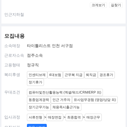
크게보기
길찾기
인근지하철
모집내용
소속매장
타이틀리스트 인천 서구점
근로자소속
점주소속
고용형태
정규직
복리후생
인센티브제
4대보험
근무복 지급
퇴직금
경조휴가
정기휴가
우대조건
컴퓨터및전산활용능력 (엑셀/워드/CRM/ERP 외)
동종업계경력
인근 거주자
유사업무경험 (영업/상담 외)
장기근무가능
채용즉시출근가능
입사과정
>
>
>
서류전형
매장면접
최종합격
매장근무