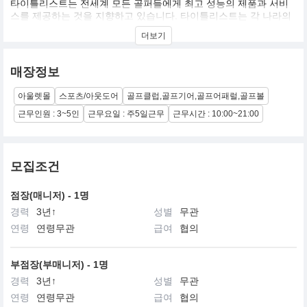
타이틀리스트는 전세계 모든 골퍼들에게 최고 성능의 제품과 서비
스를 제공하는 것을 지향하고 있습니다. 타이틀리스트는 각 나라의
선수 및 소비자에 초점을 맞춰 최적의 제품 개발과 유통 시스템을 제
더보기
공함으로써, 세계화를 추구함과 동시에 각각의 시장에 적합하게 운
영되고 있습니다.
매장정보
타이틀리스트는 최상의 성능과 품질의 제품으로 골퍼들의 만족을
위해 노력하며, 이를 위한 끊임없는 도전과 지원을 기업의 문화로 삼
아울렛몰
스포츠/아웃도어
골프클럽,골프기어,골프어패럴,골프볼
고 있습니다.
근무인원 : 3~5인
근무요일 : 주5일근무
근무시간 : 10:00~21:00
끊임없이 변화하는 시장 안에서의 경쟁을 통해 전 직원 모두가 창조
적 에너지를 개발 및 활용하고, 강한 팀웍을 바탕으로 다양한 시장상
황과 고객의 요구에 부응할 것입니다.
모집조건
점장(매니저) - 1명
경력
3년↑
성별
무관
연령
연령무관
급여
협의
부점장(부매니저) - 1명
경력
3년↑
성별
무관
연령
연령무관
급여
협의