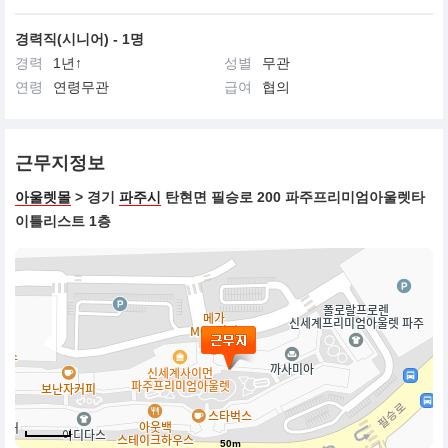
경력직(시니어) - 1명
경력
1년↑
성별
무관
연령
연령무관
급여
협의
근무지정보
아울렛몰
> 경기
파주시
탄현면 필승로 200 파주프리미엄아울렛타
이틀리스트 1층
50m