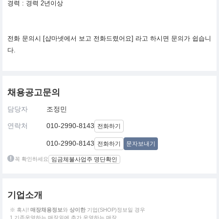
경력 : 경력 2년이상
전화 문의시 [샵마넷에서 보고 전화드렸어요] 라고 하시면 문의가 쉽습니
다.
채용공고문의
담당자
조정민
연락처
010-2990-8143
전화하기
010-2990-8143
전화하기
문자보내기
꼭 확인하세요
임금체불사업주 명단확인
기업소개
※ 혹시!
매장채용정보
와
상이한
기업(SHOP)정보일 경우
1.기존운영하는 매장외에 추가 운영하는 매장