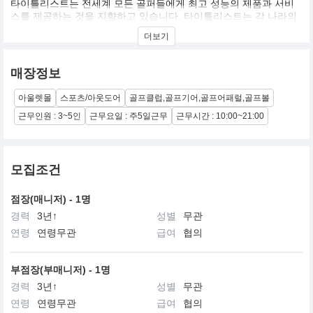
타이틀리스트는 전세계 모든 골퍼들에게 최고 성능의 제품과 서비
스를 제공하는 것을 지향하고 있습니다. 타이틀리스트는 각 나라의
선수 및 소비자에 초점을 맞춰 최적의 제품 개발과 유통 시스템을 제
더보기
공함으로써, 세계화를 추구함과 동시에 각각의 시장에 적합하게 운
영되고 있습니다.
매장정보
타이틀리스트는 최상의 성능과 품질의 제품으로 골퍼들의 만족을
위해 노력하며, 이를 위한 끊임없는 도전과 지원을 기업의 문화로 삼
아울렛몰
스포츠/아웃도어
골프클럽,골프기어,골프어패럴,골프볼
고 있습니다.
근무인원 : 3~5인
근무요일 : 주5일근무
근무시간 : 10:00~21:00
끊임없이 변화하는 시장 안에서의 경쟁을 통해 전 직원 모두가 창조
적 에너지를 개발 및 활용하고, 강한 팀웍을 바탕으로 다양한 시장상
황과 고객의 요구에 부응할 것입니다.
모집조건
점장(매니저) - 1명
경력
3년↑
성별
무관
연령
연령무관
급여
협의
부점장(부매니저) - 1명
경력
3년↑
성별
무관
연령
연령무관
급여
협의