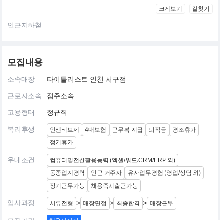
크게보기
길찾기
인근지하철
모집내용
소속매장
타이틀리스트 인천 서구점
근로자소속
점주소속
고용형태
정규직
복리후생
인센티브제
4대보험
근무복 지급
퇴직금
경조휴가
정기휴가
우대조건
컴퓨터및전산활용능력 (엑셀/워드/CRM/ERP 외)
동종업계경력
인근 거주자
유사업무경험 (영업/상담 외)
장기근무가능
채용즉시출근가능
입사과정
>
>
>
서류전형
매장면접
최종합격
매장근무