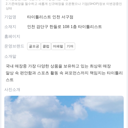
2.기존매장을 철수하고 새롭게 신규매장을 오픈했으나 기업(SHOP)정보 미변경중인
상태
기업명
타이틀리스트 인천 서구점
소재지
인천 검단구 한들로 108 1층 타이틀리스트
홈페이지
운영브랜드
골프공
클럽
어패럴
기어
소개말
국내 매장중 가장 다양한 상품을 보유하고 있는 최상위 매장
알상 속 편안함과 스포츠 활동 속 퍼포먼스까지 책임지는 타이틀리
스트
사진소개