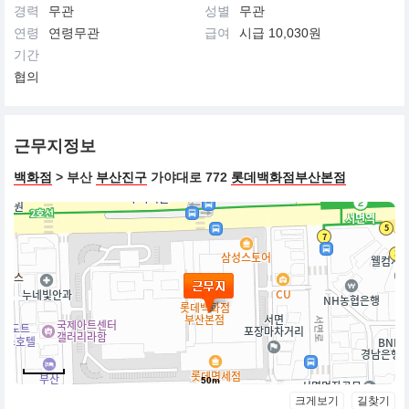
경력
무관
성별
무관
연령
연령무관
급여
시급 10,030원
기간
협의
근무지정보
백화점
> 부산
부산진구
가야대로 772
롯데백화점부산본점
50m
크게보기
길찾기