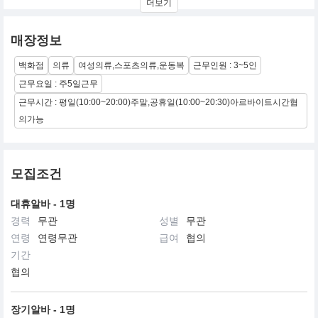
더보기
지 원단으로
만든 운동복 샘플을 펼쳐 놓고 그들에게 물었다.
특히, 필라테스 처럼 반복된 연속동작과 파워하우스인 아랫배, 힙을
매장정보
강화하기위한
최적의 원단과 디자인을 강사에게 물었고, 강사들은 모두 여러가지
백화점
의류
여성의류,스포츠의류,운동복
근무인원 : 3~5인
원단과 디자인
중 만족하는 하나를 지목했으며, 그 원단과 디자인이 XEXYMIX의
근무요일 : 주5일근무
시초가 되었다.
근무시간 : 평일(10:00~20:00)주말,공휴일(10:00~20:30)아르바이트시간협
의가능
모집조건
대휴알바 - 1명
경력
무관
성별
무관
연령
연령무관
급여
협의
기간
협의
장기알바 - 1명