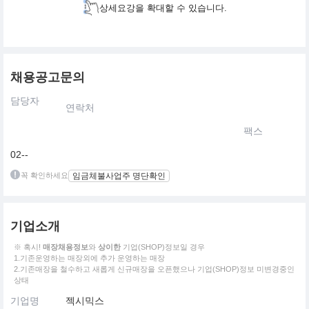
상세요강을 확대할 수 있습니다.
채용공고문의
담당자
연락처
팩스
02--
꼭 확인하세요
임금체불사업주 명단확인
기업소개
※ 혹시!
매장채용정보
와
상이한
기업(SHOP)정보일 경우
1.기존운영하는 매장외에 추가 운영하는 매장
2.기존매장을 철수하고 새롭게 신규매장을 오픈했으나 기업(SHOP)정보 미변경중인
상태
기업명
젝시믹스