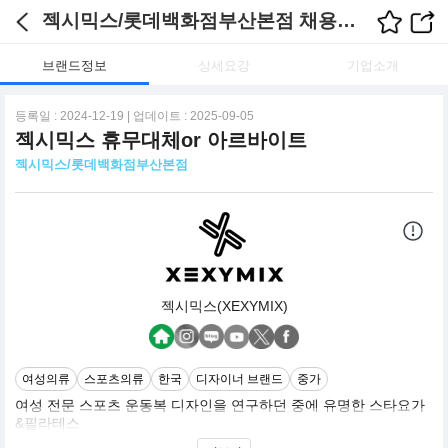
젝시믹스/롯데백화점부산본점 채용정보
브랜드정보
상세요강
기업소개
등록일 : 2024-12-19 | 업데이트 : 2025-09-05
젝시믹스 휴무대체or 아르바이트
젝시믹스/롯데백화점부산본점
젝시믹스(XEXYMIX)
여성의류
스포츠의류
한국
디자이너 브랜드
중가
여성 전문 스포츠 운동복 디자인을 연구하던 중에 유명한 스타요가
&필라테스
강사 수십명을 모아놓고 필라테스 운동을 하기에 가장 좋은 여러가