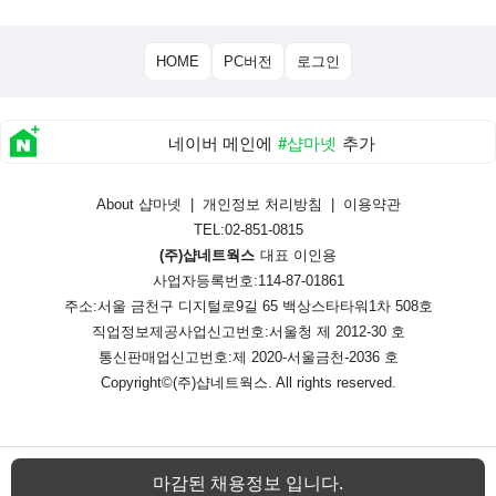
HOME
PC버전
로그인
네이버 메인에
#샵마넷
추가
About 샵마넷
|
개인정보 처리방침
|
이용약관
TEL:02-851-0815
(주)샵네트웍스
대표 이인용
사업자등록번호:114-87-01861
주소:서울 금천구 디지털로9길 65 백상스타타워1차 508호
직업정보제공사업신고번호:
서울청 제 2012-30 호
통신판매업신고번호:
제 2020-서울금천-2036 호
Copyright©
(주)샵네트웍스
. All rights reserved.
마감된 채용정보 입니다.