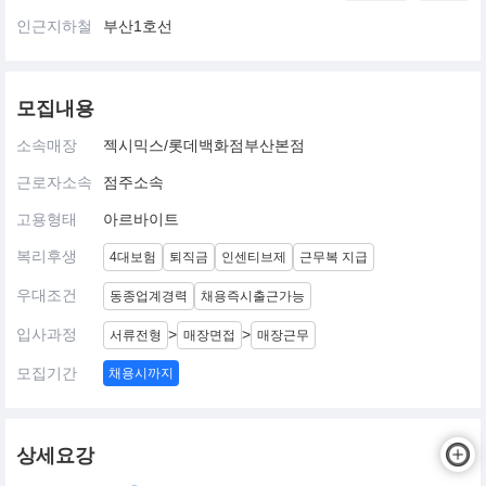
인근지하철
부산1호선
모집내용
소속매장
젝시믹스/롯데백화점부산본점
근로자소속
점주소속
고용형태
아르바이트
복리후생
4대보험
퇴직금
인센티브제
근무복 지급
우대조건
동종업계경력
채용즉시출근가능
입사과정
>
>
서류전형
매장면접
매장근무
모집기간
채용시까지
상세요강