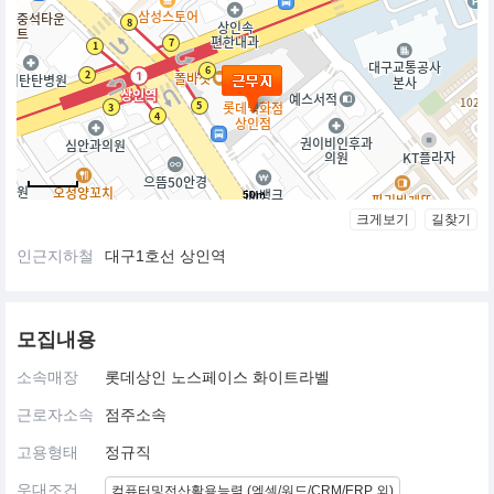
50m
크게보기
길찾기
인근지하철
대구1호선 상인역
모집내용
소속매장
롯데상인 노스페이스 화이트라벨
근로자소속
점주소속
고용형태
정규직
우대조건
컴퓨터및전산활용능력 (엑셀/워드/CRM/ERP 외)