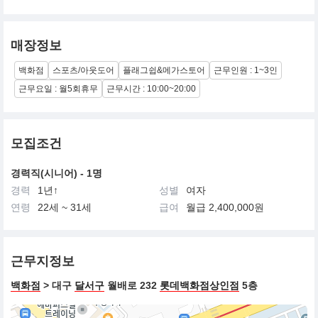
매장정보
백화점
스포츠/아웃도어
플래그쉽&메가스토어
근무인원 : 1~3인
근무요일 : 월5회휴무
근무시간 : 10:00~20:00
모집조건
경력직(시니어) - 1명
경력
1년↑
성별
여자
연령
22세 ~ 31세
급여
월급 2,400,000원
근무지정보
백화점
> 대구
달서구
월배로 232
롯데백화점상인점
5층