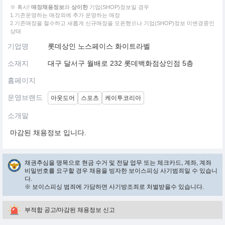
※ 혹시!
매장채용정보
와
상이한
기업(SHOP)정보일 경우
1.기존운영하는 매장외에 추가 운영하는 매장
2.기존매장을 철수하고 새롭게 신규매장을 오픈했으나 기업(SHOP)정보 미변경중인
상태
기업명
롯데상인 노스페이스 화이트라벨
소재지
대구 달서구 월배로 232 롯데백화점상인점 5층
홈페이지
운영브랜드
아웃도어
스포츠
케이투코리아
소개말
마감된 채용정보 입니다.
채권추심을 명목으로 현금 수거 및 전달 업무 또는 체크카드, 계좌, 계좌
비밀번호를 요구할 경우 채용을 빙자한 보이스피싱 사기범죄일 수 있습니
다.
※ 보이스피싱 범죄에 가담하면 사기방조죄로 처벌받을수 있습니다.
부적합 공고/마감된 채용정보 신고