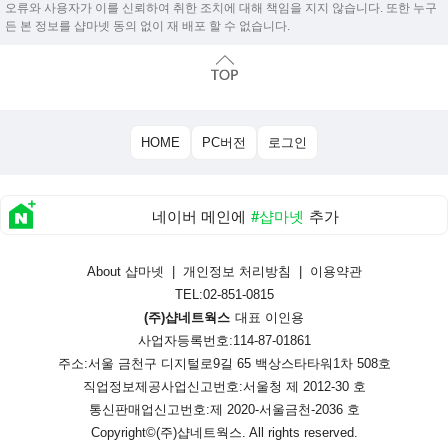
오류와 사용자가 이를 신뢰하여 취한 조치에 대해 책임을 지지 않습니다. 또한 누구
든 본 정보를 샵마넷 동의 없이 재 배포 할 수 없습니다.
HOME
PC버전
로그인
네이버 메인에
#샵마넷
추가
About 샵마넷
|
개인정보 처리방침
|
이용약관
TEL:02-851-0815
(주)샵네트웍스
대표 이인용
사업자등록번호:114-87-01861
주소:서울 금천구 디지털로9길 65 백상스타타워1차 508호
직업정보제공사업신고번호:
서울청 제 2012-30 호
통신판매업신고번호:
제 2020-서울금천-2036 호
Copyright©
(주)샵네트웍스
. All rights reserved.