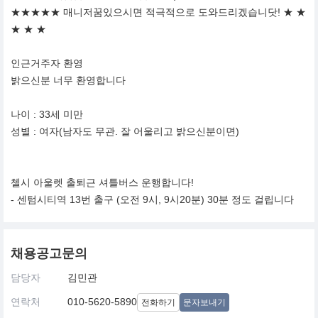
★★★★★ 매니저꿈있으시면 적극적으로 도와드리겠습니닷! ★ ★
★ ★ ★
인근거주자 환영
밝으신분 너무 환영합니다
나이 : 33세 미만
성별 : 여자(남자도 무관. 잘 어울리고 밝으신분이면)
첼시 아울렛 출퇴근 셔틀버스 운행합니다!
- 센텀시티역 13번 출구 (오전 9시, 9시20분) 30분 정도 걸립니다
채용공고문의
담당자
김민관
연락처
010-5620-5890
전화하기
문자보내기