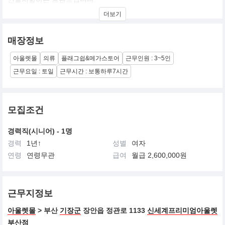
더보기
매장정보
아울렛몰
의류
플래그쉽&메가스토어
근무인원 : 3~5인
근무요일 : 토일
근무시간 : 보통하루7시간
모집조건
경력직(시니어) - 1명
경력
1년↑
성별
여자
연령
연령무관
급여
월급 2,600,000원
근무지정보
아울렛몰
> 부산
기장군
장안읍 정관로 1133
신세계프리미엄아울렛
부산점