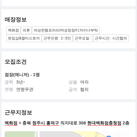
매장정보
백화점
의류
여성컨템포러리/여성정장/디자이너부틱
편집샵&멀티스토어
근무인원 : 1~3인
근무요일 :
근무시간 : 시간협의
모집조건
점장(매니저) - 1명
경력
3년↑
성별
여자
연령
연령무관
급여
협의
근무지정보
백화점
> 충북
청주시 흥덕구
직지대로 308
현대백화점충청점
2층