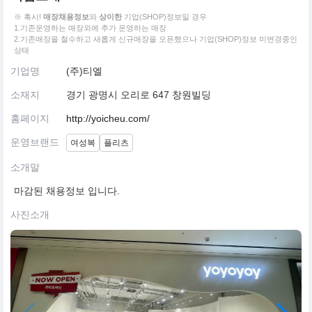
※ 혹시!
매장채용정보
와
상이한
기업(SHOP)정보일 경우
1.기존운영하는 매장외에 추가 운영하는 매장
2.기존매장을 철수하고 새롭게 신규매장을 오픈했으나 기업(SHOP)정보 미변경중인
상태
기업명
(주)티엘
소재지
경기 광명시 오리로 647 창원빌딩
홈페이지
http://yoicheu.com/
운영브랜드
여성복
플리츠
소개말
마감된 채용정보 입니다.
사진소개