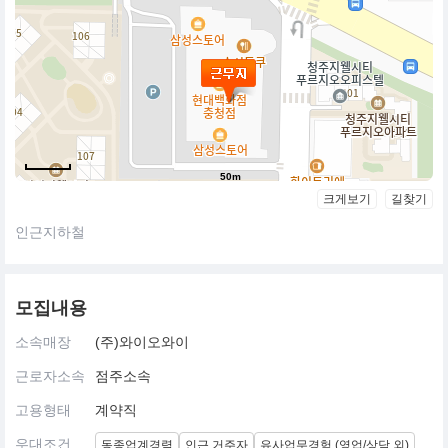
50m
크게보기
길찾기
인근지하철
모집내용
소속매장
(주)와이오와이
근로자소속
점주소속
고용형태
계약직
우대조건
동종업계경력
인근 거주자
유사업무경험 (영업/상담 외)