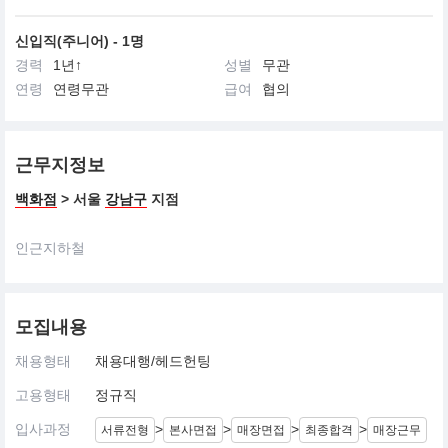
신입직(주니어) - 1명
경력
1년↑
성별
무관
연령
연령무관
급여
협의
근무지정보
백화점
> 서울
강남구
지점
인근지하철
모집내용
채용형태
채용대행/헤드헌팅
고용형태
정규직
입사과정
>
>
>
>
서류전형
본사면접
매장면접
최종합격
매장근무