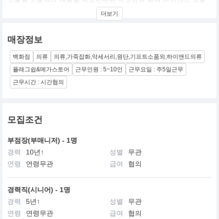
브랜드로 자리매김 했습니다. 모든 제품은 6세대에 걸친 기술과 노
더보기
하우로 지속적이고 세심한 연구와 가공을 통해, 전세계에서 훌륭하
고 희귀한 원재료를 사용하여 100% 이태리에서 제작하고 있는 이태
리 명품 브랜드입니다.
매장정보
로로피아나는 진정한 고품질을 구현하는 기업의 가치에 맞게, 고객
의 라이프 스타일을 반영하여 고급스러움, 절제된 표현, 유행을 타지
백화점
의류
의류,가죽잡화,악세서리,원단,기프트소품외,하이앤드의류
않는 의류, 가죽제품, 악세서리 등 다양한 제품 군을 선보이고 있습
니다.
플래그쉽&메가스토어
근무인원 : 5~10인
근무요일 : 주5일근무
근무시간 : 시간협의
2020년 현재, 영업매장은 17개입니다.
(청담직영 플래그십점, 현대압구정본점, 현대코엑스점, 신세계본점,
롯데에비뉴엘점, 압구정갤러리아점, 압구정갤러리아 남성, 신세계
센텀시티점, 현대대구점, 현대목동점, 신세계강남점 여성, 신세계강
모집조건
남점 남성, 롯데월드타워점, 신세계동대구점, 롯데부산본점, 여주아
울렛, 갤러리아 광교점)
부점장(부매니저) - 1명
경력
10년↑
성별
무관
연령
연령무관
급여
협의
경력직(시니어) - 1명
경력
5년↑
성별
무관
연령
연령무관
급여
협의