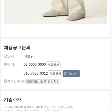
채용공고문의
담당자
이종규
연락처
02-0000-0000
전화하기
010-7755-0312
전화하기
문자보내기
꼭 확인하세요
임금체불사업주 명단확인
기업소개
※ 혹시!
매장채용정보
와
상이한
기업(SHOP)정보일 경우