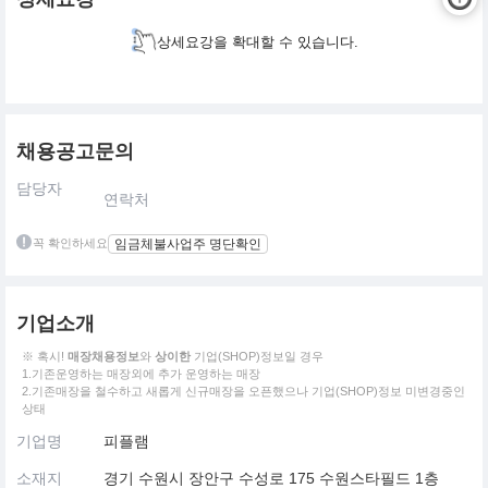
상세요강을 확대할 수 있습니다.
채용공고문의
담당자
연락처
꼭 확인하세요
임금체불사업주 명단확인
기업소개
※ 혹시!
매장채용정보
와
상이한
기업(SHOP)정보일 경우
1.기존운영하는 매장외에 추가 운영하는 매장
2.기존매장을 철수하고 새롭게 신규매장을 오픈했으나 기업(SHOP)정보 미변경중인
상태
기업명
피플램
소재지
경기 수원시 장안구 수성로 175 수원스타필드 1층