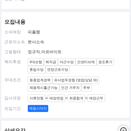
모집내용
소속매장
피플램
근로자소속
본사소속
고용형태
정규직,아르바이트
복리후생
4대보험
퇴직금
야근수당
인센티브제
경조휴가
휴일수당
연장근로수당
우대조건
동종업계경력
유사업무경험 (영업/상담 외)
채용즉시출근가능
인근 거주자
주부
입사과정
>
>
>
서류전형
매장면접
최종합격
매장근무
모집기간
채용시까지
상세요강