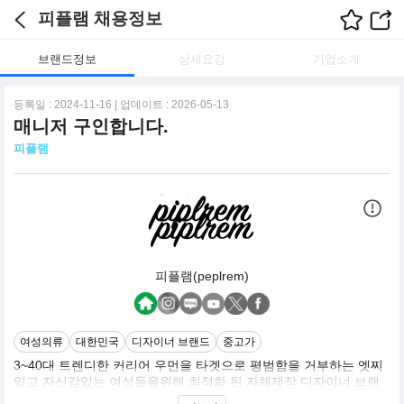
피플램 채용정보
브랜드정보
상세요강
기업소개
등록일 : 2024-11-16 | 업데이트 : 2026-05-13
매니저 구인합니다.
피플램
피플램(peplrem)
여성의류
대한민국
디자이너 브랜드
중고가
3~40대 트렌디한 커리어 우먼을 타겟으로 평범함을 거부하는 엣찌
있고 자신감있는 여성들을위해 최적화 된 자체제작 디자이너 브랜
드