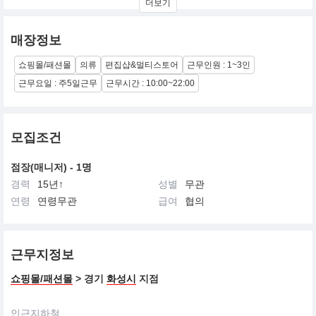
더보기
매장정보
쇼핑몰/패션몰
의류
편집샵&멀티스토어
근무인원 : 1~3인
근무요일 : 주5일근무
근무시간 : 10:00~22:00
모집조건
점장(매니저) - 1명
경력
15년↑
성별
무관
연령
연령무관
급여
협의
근무지정보
쇼핑몰/패션몰
> 경기
화성시
지점
인근지하철