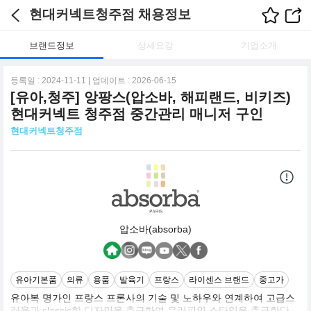
현대커넥트청주점 채용정보
브랜드정보
상세요강
기업소개
등록일 : 2024-11-11 | 업데이트 : 2026-06-15
[유아,청주] 앙팡스(압소바, 해피랜드, 비키즈)
현대커넥트 청주점 중간관리 매니저 구인
현대커넥트청주점
압소바(absorba)
유아기본품
의류
용품
발육기
프랑스
라이센스 브랜드
중고가
유아복 명가인 프랑스 프론사의 기술 및 노하우와 연계하여 고급스
러움과 classic한 디자인을 추구하여 유러피안 스타일을 추구한다.