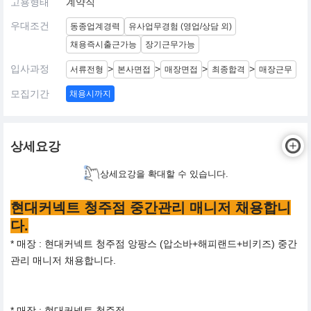
고용형태
계약직
우대조건
동종업계경력
유사업무경험 (영업/상담 외)
채용즉시출근가능
장기근무가능
입사과정
>
>
>
>
서류전형
본사면접
매장면접
최종합격
매장근무
모집기간
채용시까지
상세요강
상세요강을 확대할 수 있습니다.
현대커넥트 청주점 중간관리 매니저 채용합니
다.
* 매장 : 현대커넥트 청주점 앙팡스 (압소바+해피랜드+비키즈) 중간
관리 매니저 채용합니다.
* 매장 : 현대커넥트 청주점