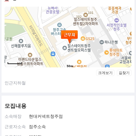
50m
크게보기
길찾기
인근지하철
모집내용
소속매장
현대커넥트청주점
근로자소속
점주소속