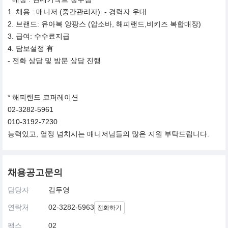
1. 채용 : 매니저 (중간관리자) - 경력자 우대
2. 브랜드: 유아복 앙팡스 (압소바, 해피랜드,비키즈 복합매장)
3. 급여: 수수료지급
4. 담보설정 有
- 전화 상담 및 방문 상담 진행
* 해피랜드 코퍼레이션
02-3282-5961
010-3192-7230
능력있고, 열정 넘치시는 매니저님들의 많은 지원 부탁드립니다.
채용공고문의
담당자
김두영
연락처
02-3282-5963
전화하기
팩스
02