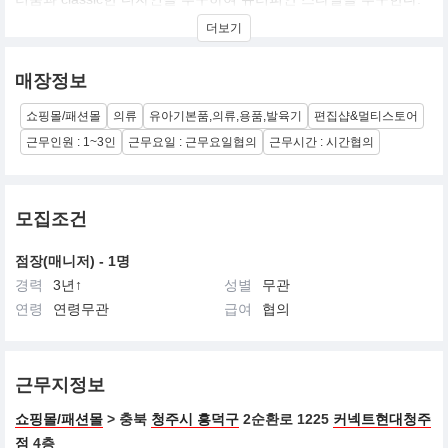
60여년 전통의 명품 유아 브랜드 입니다.
더보기
매장정보
쇼핑몰/패션몰
의류
유아기본품,의류,용품,발육기
편집샵&멀티스토어
근무인원 : 1~3인
근무요일 : 근무요일협의
근무시간 : 시간협의
모집조건
점장(매니저) - 1명
경력
3년↑
성별
무관
연령
연령무관
급여
협의
근무지정보
쇼핑몰/패션몰
> 충북
청주시 흥덕구
2순환로 1225
커넥트현대청주
점
4층