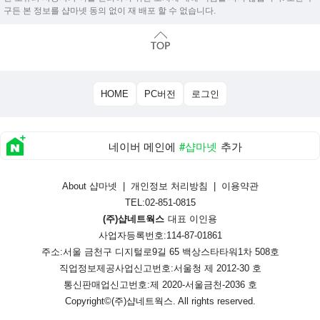
구든 본 정보를 샵마넷 동의 없이 재 배포 할 수 없습니다.
HOME
PC버전
로그인
네이버 메인에
#샵마넷
추가
About 샵마넷
|
개인정보 처리방침
|
이용약관
TEL:02-851-0815
(주)샵네트웍스
대표 이인용
사업자등록번호:114-87-01861
주소:서울 금천구 디지털로9길 65 백상스타타워1차 508호
직업정보제공사업신고번호:
서울청 제 2012-30 호
통신판매업신고번호:
제 2020-서울금천-2036 호
Copyright©
(주)샵네트웍스
. All rights reserved.