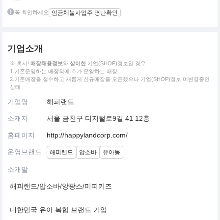
꼭 확인하세요
임금체불사업주 명단확인
기업소개
※ 혹시!
매장채용정보
와
상이한
기업(SHOP)정보일 경우
1.기존운영하는 매장외에 추가 운영하는 매장
2.기존매장을 철수하고 새롭게 신규매장을 오픈했으나 기업(SHOP)정보 미변경중인
상태
기업명
해피랜드
소재지
서울 금천구 디지털로9길 41 12층
홈페이지
http://happylandcorp.com/
운영브랜드
해피랜드
압소바
유아동
소개말
해피랜드/압소바/앙팡스/미피키즈
대한민국 유아 복합 브랜드 기업