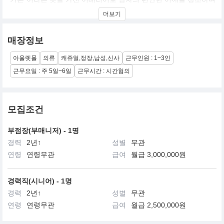
그것을 기본으로 개성있는 패션 LIFE를 창조합니다.
더보기
고감각의 ITALIAN MODE를 바탕으로 soft하고 세련된 실루엣을 가
미하여 창조적인 멋과 실용성을 중시함과 동시에 modern함과
simple함을 추구합니다.
매장정보
아울렛몰
의류
캐쥬얼,정장,남성,신사
근무인원 : 1~3인
근무요일 : 주 5일~6일
근무시간 : 시간협의
모집조건
부점장(부매니저) - 1명
경력
2년↑
성별
무관
연령
연령무관
급여
월급 3,000,000원
경력직(시니어) - 1명
경력
2년↑
성별
무관
연령
연령무관
급여
월급 2,500,000원