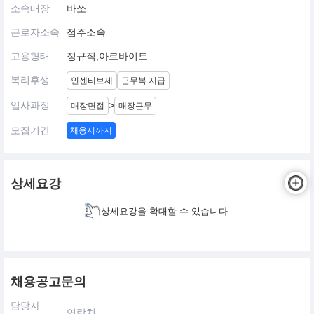
소속매장
바쏘
근로자소속
점주소속
고용형태
정규직,아르바이트
복리후생
인센티브제
근무복 지급
입사과정
>
매장면접
매장근무
모집기간
채용시까지
상세요강
상세요강을 확대할 수 있습니다.
채용공고문의
담당자
연락처