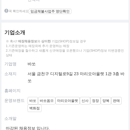
꼭 확인하세요
임금체불사업주 명단확인
기업소개
※ 혹시!
매장채용정보
와
상이한
기업(SHOP)정보일 경우
1.기존운영하는 매장외에 추가 운영하는 매장
2.기존매장을 철수하고 새롭게 신규매장을 오픈했으나 기업(SHOP)정보 미변경중인
상태
기업명
바쏘
소재지
서울 금천구 디지털로9길 23 마리오아울렛 1관 3층 바
쏘
홈페이지
운영브랜드
바쏘
바쏘옴므
마리오아울렛
신사
정장
양복
판매
백화점
소개말
마감된 채용정보 입니다.