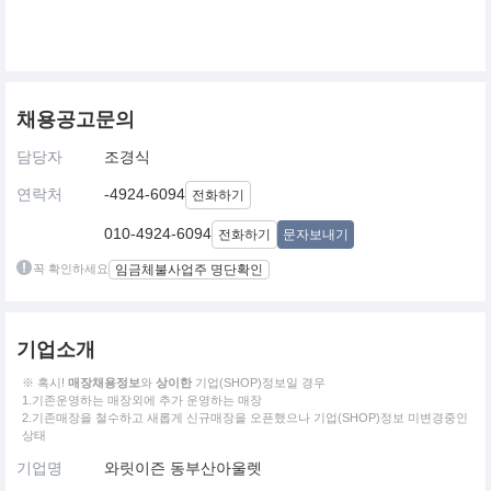
채용공고문의
담당자
조경식
연락처
-4924-6094
전화하기
010-4924-6094
전화하기
문자보내기
꼭 확인하세요
임금체불사업주 명단확인
기업소개
※ 혹시!
매장채용정보
와
상이한
기업(SHOP)정보일 경우
1.기존운영하는 매장외에 추가 운영하는 매장
2.기존매장을 철수하고 새롭게 신규매장을 오픈했으나 기업(SHOP)정보 미변경중인
상태
기업명
와릿이즌 동부산아울렛