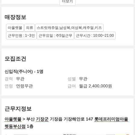
더보기
니다.
매장정보
아울렛몰
의류
스트릿캐쥬얼,남성복,여성복,캐주얼,키즈
근무인원 : 1~3인
근무요일 : 주5일근무
근무시간 : 10:00~21:00
모집조건
신입직(주니어) - 1명
경력
무관
성별
무관
연령
연령무관
급여
월급 2,400,000원
근무지정보
아울렛몰
> 부산
기장군
기장읍 기장해안로 147
롯데프리미엄아울
렛동부산점
1층