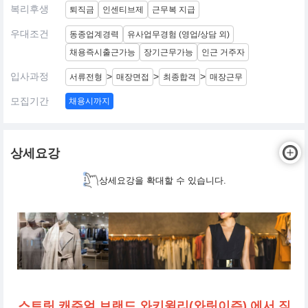
복리후생
퇴직금
인센티브제
근무복 지급
우대조건
동종업계경력
유사업무경험 (영업/상담 외)
채용즉시출근가능
장기근무가능
인근 거주자
입사과정
>
>
>
서류전형
매장면접
최종합격
매장근무
모집기간
채용시까지
상세요강
상세요강을 확대할 수 있습니다.
스트릿 캐주얼 브랜드 와키윌리(와릿이즌) 에서 직