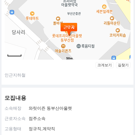
50m
크게보기
길찾기
인근지하철
모집내용
소속매장
와릿이즌 동부산아울렛
근로자소속
점주소속
고용형태
정규직,계약직