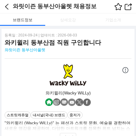
와릿이즌 동부산아울렛 채용정보
브랜드정보
상세요강
기업소개
등록일 : 2024-09-24 | 업데이트 : 2026-08-03
와키윌리 동부산점 직원 구인합니다
와릿이즌 동부산아울렛
와키윌리(Wacky WiLLy)
스트릿캐쥬얼
내셔널(국내) 브랜드
중저가
"와키윌리 (Wacky WiLLy)" 는 패션과 스트릿 문화, 예술을 결합하여
새로운 영감을 제공하며, 다양한 아트워크를 접목한 위트 넘치는 스
타일링을 통하여 긍정적인 에너지를 선사하는 아이코닉한 브랜드입