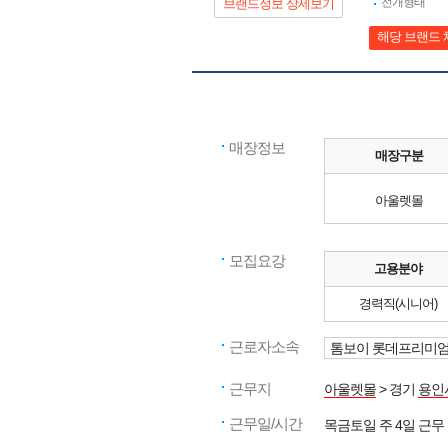
전개형태
브랜드정보 상세보기
해당 브랜드 
매장정보
매장구분
아울렛몰
모집요강
고용분야
경력직(시니어)
근로자소속
톰보이 롯데프리미
근무지
아울렛몰
> 경기
용인
근무일/시간
목금토일 주 4일 근무