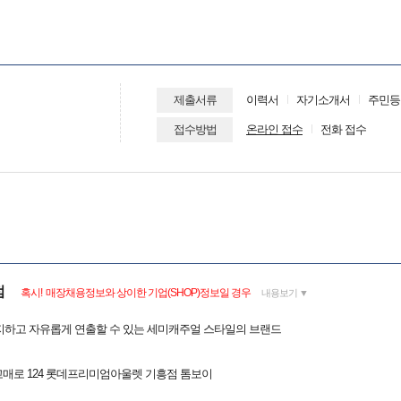
제출서류
이력서
자기소개서
주민등
접수방법
온라인 접수
전화 접수
점
혹시! 매장채용정보와 상이한 기업(SHOP)정보일 경우
내용보기 ▼
지하고 자유롭게 연출할 수 있는 세미캐주얼 스타일의 브랜드
고매로 124 롯데프리미엄아울렛 기흥점 톰보이