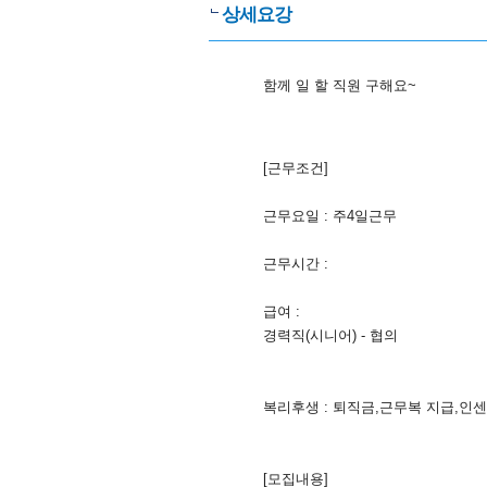
상세요강
함께 일 할 직원 구해요~
[근무조건]
근무요일 : 주4일근무
근무시간 :
급여 :
경력직(시니어) - 협의
복리후생 : 퇴직금,근무복 지급,인
[모집내용]