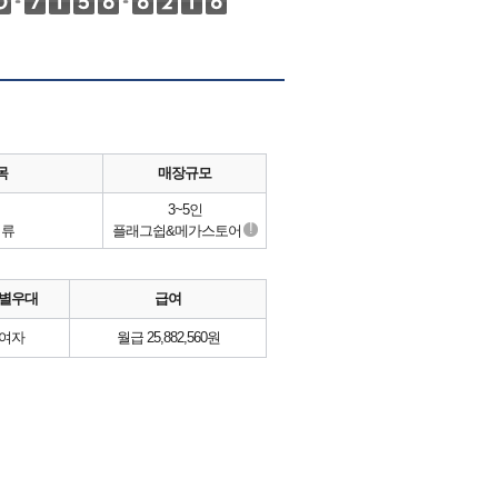
목
매장규모
3~5인
!
의류
플래그쉽&메가스토어
별우대
급여
여자
월급 25,882,560원