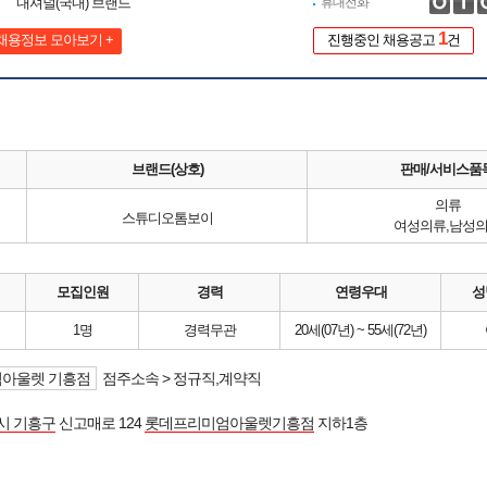
내셔널(국내) 브랜드
휴대전화
1
채용정보 모아보기 +
진행중인 채용공고
건
브랜드(상호)
판매/서비스품
의류
스튜디오톰보이
여성의류,남성
모집인원
경력
연령우대
성
1명
경력무관
20세(07년) ~ 55세(72년)
엄아울렛 기흥점
점주소속 > 정규직,계약직
시 기흥구
신고매로 124
롯데프리미엄아울렛기흥점
지하1층