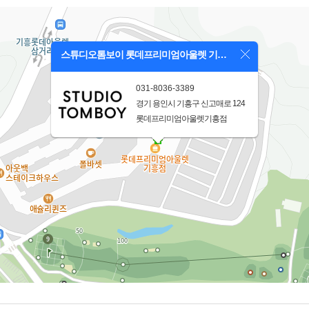
스튜디오톰보이 롯데프리미엄아울렛 기흥점
031-8036-3389
경기 용인시 기흥구 신고매로 124
롯데프리미엄아울렛기흥점