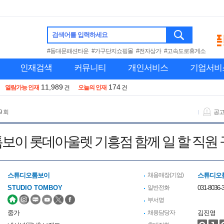
검색어를 입력하세요
#동대문패션타운
#가구단지쇼핑몰
#전자상가
#고속도로휴게소
인재검색
커뮤니티
개인서비스
기업서비
11,989
174
열람가능 인재
건
오늘의 인재
건
9 회
공
보이 롯데아울렛 기흥점 함께 일 할 직원 
스튜디오톰보이
채용매장(기업)
스튜디오
STUDIO TOMBOY
일반전화
031-8036-
부서명
중가
채용담당자
김진영