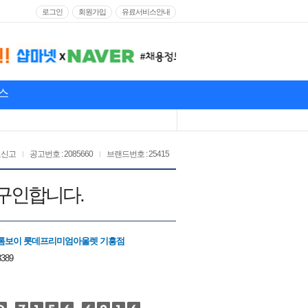
로그인
회원가입
유료서비스안내
스
고신고
공고번호 : 2085660
브랜드번호 : 25415
구인합니다.
톰보이 롯데프리미엄아울렛 기흥점
3389