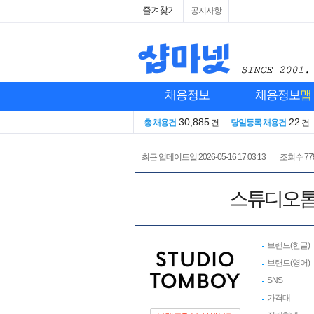
즐겨찾기
공지사항
채용정보
채용정보
맵
30,885
22
총 채용건
건
당일등록 채용건
건
최근 업데이트일
2026-05-16 17:03:13
조회수
77
스튜디오톰
브랜드(한글)
브랜드(영어)
SNS
가격대