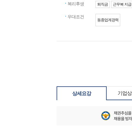
복리후생
퇴직금
근무복 지급
우대조건
동종업계경력
기업상
상세요강