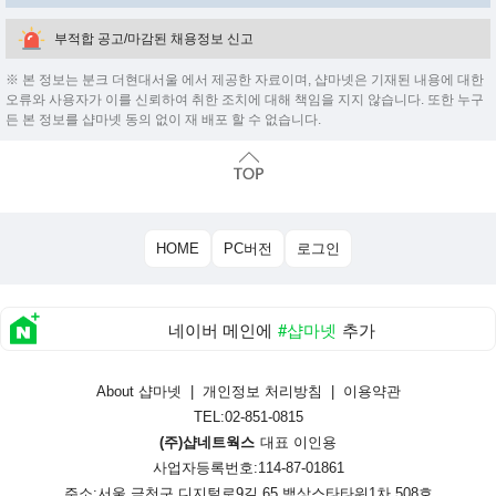
부적합 공고/마감된 채용정보 신고
※ 본 정보는 분크 더현대서울 에서 제공한 자료이며, 샵마넷은 기재된 내용에 대한
오류와 사용자가 이를 신뢰하여 취한 조치에 대해 책임을 지지 않습니다. 또한 누구
든 본 정보를 샵마넷 동의 없이 재 배포 할 수 없습니다.
HOME
PC버전
로그인
네이버 메인에
#샵마넷
추가
About 샵마넷
|
개인정보 처리방침
|
이용약관
TEL:02-851-0815
(주)샵네트웍스
대표 이인용
사업자등록번호:114-87-01861
주소:서울 금천구 디지털로9길 65 백상스타타워1차 508호