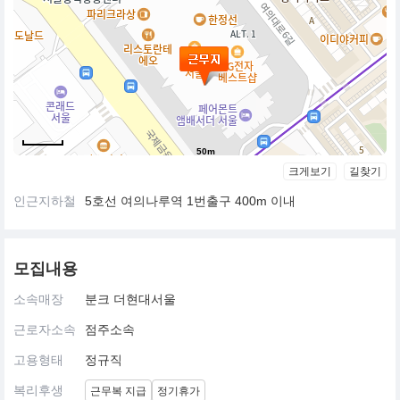
50m
크게보기
길찾기
인근지하철
5호선 여의나루역 1번출구 400m 이내
모집내용
소속매장
분크 더현대서울
근로자소속
점주소속
고용형태
정규직
복리후생
근무복 지급
정기휴가