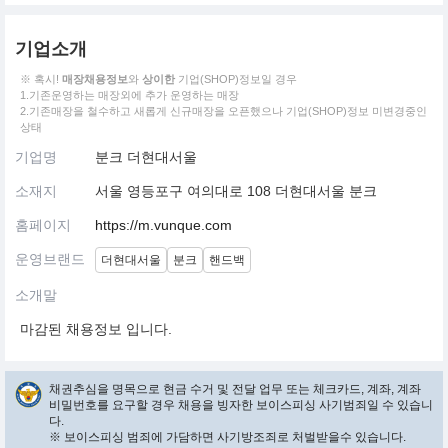
기업소개
※ 혹시!
매장채용정보
와
상이한
기업(SHOP)정보일 경우
1.기존운영하는 매장외에 추가 운영하는 매장
2.기존매장을 철수하고 새롭게 신규매장을 오픈했으나 기업(SHOP)정보 미변경중인
상태
기업명
분크 더현대서울
소재지
서울 영등포구 여의대로 108 더현대서울 분크
홈페이지
https://m.vunque.com
운영브랜드
더현대서울
분크
핸드백
소개말
마감된 채용정보 입니다.
채권추심을 명목으로 현금 수거 및 전달 업무 또는 체크카드, 계좌, 계좌
비밀번호를 요구할 경우 채용을 빙자한 보이스피싱 사기범죄일 수 있습니
다.
※ 보이스피싱 범죄에 가담하면 사기방조죄로 처벌받을수 있습니다.