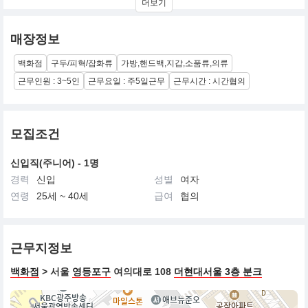
더보기
로,
어디에서든지 고객과 함께하는 Style & Life를 제안하는 Brand
매장정보
백화점
구두/피혁/잡화류
가방,핸드백,지갑,소품류,의류
근무인원 : 3~5인
근무요일 : 주5일근무
근무시간 : 시간협의
모집조건
신입직(주니어) - 1명
경력
신입
성별
여자
연령
25세 ~ 40세
급여
협의
근무지정보
백화점
> 서울
영등포구
여의대로 108
더현대서울 3층 분크