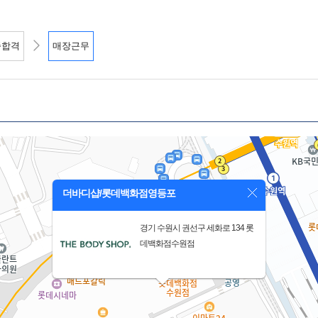
종합격
매장근무
더바디샵/롯데백화점영등포
경기 수원시 권선구 세화로 134 롯
데백화점수원점