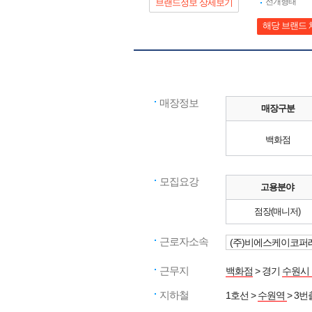
전개형태
브랜드정보 상세보기
해당 브랜드 
매장정보
매장구분
백화점
모집요강
고용분야
점장(매니저)
근로자소속
(주)비에스케이코퍼
근무지
백화점
> 경기
수원시
지하철
1호선 >
수원역
> 3번