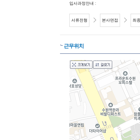
입사과정안내 :
서류전형
본사면접
최
근무위치