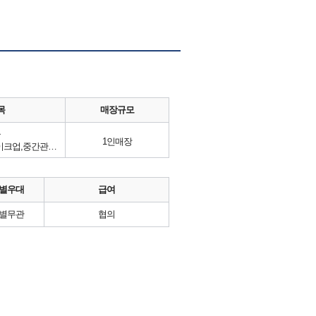
목
매장규모
류
1인매장
바디용품,화장품,헤어케어,메이크업,중간관리,더바디샵
별우대
급여
별무관
협의