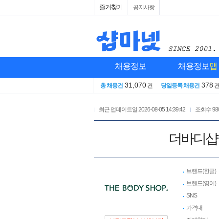
즐겨찾기
공지사항
채용정보
채용정보
맵
31,070
378
총 채용건
건
당일등록 채용건
최근 업데이트일
2026-08-05 14:39:42
조회수
98
더바디샵
브랜드(한글)
브랜드(영어)
SNS
가격대