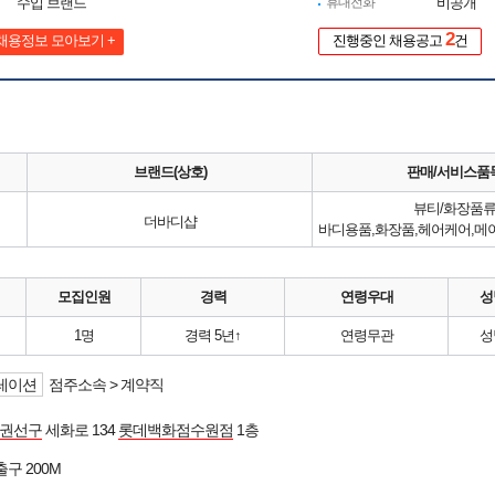
수입 브랜드
휴대전화
비공개
2
채용정보 모아보기 +
진행중인 채용공고
건
브랜드(상호)
판매/서비스품
뷰티/화장품
더바디샵
모집인원
경력
연령우대
성
1명
경력 5년↑
연령무관
성
레이션
점주소속 > 계약직
 권선구
세화로 134
롯데백화점수원점
1층
출구 200M