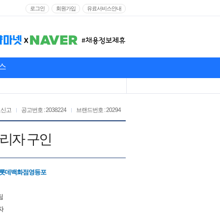
로그인
회원가입
유료서비스안내
스
고신고
공고번호 : 2038224
브랜드번호 : 20294
리자 구인
/롯데백화점영등포
팀
자