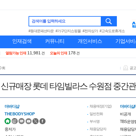
검색어를 입력하세요
#동대문패션타운
#가구단지쇼핑몰
#전자상가
#고속도로휴게소
인재검색
커뮤니티
개인서비스
기업서비
11,981
178
건
열람가능 인재
건
오늘의 인재
건
0 회
공
 신규매장 롯데 타임빌라스 수원점 중간관
더바디샵
채용매장(기업)
더바디샵
THEBODYSHOP
일반전화
비공개
부서명
TBS운영
중저가
채용담당자
채용담당