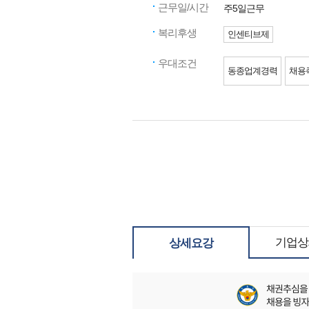
근무일/시간
주5일근무
복리후생
인센티브제
우대조건
동종업계경력
채용
기업상
상세요강