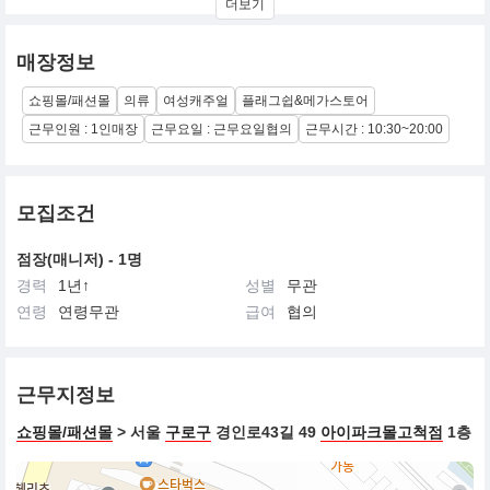
더보기
매장정보
쇼핑몰/패션몰
의류
여성캐주얼
플래그쉽&메가스토어
근무인원 : 1인매장
근무요일 : 근무요일협의
근무시간 : 10:30~20:00
모집조건
점장(매니저) - 1명
경력
1년↑
성별
무관
연령
연령무관
급여
협의
근무지정보
쇼핑몰/패션몰
> 서울
구로구
경인로43길 49
아이파크몰고척점
1층