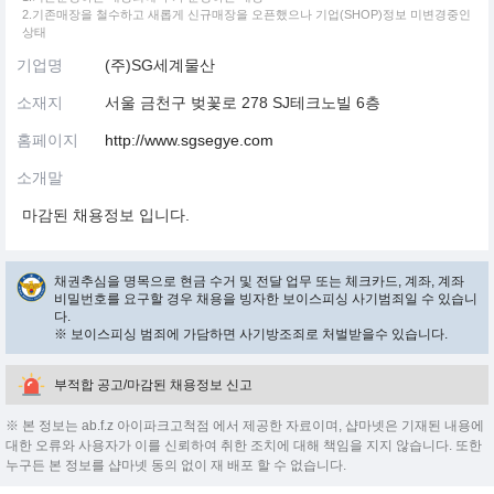
2.기존매장을 철수하고 새롭게 신규매장을 오픈했으나 기업(SHOP)정보 미변경중인
상태
기업명
(주)SG세계물산
소재지
서울 금천구 벚꽃로 278 SJ테크노빌 6층
홈페이지
http://www.sgsegye.com
소개말
마감된 채용정보 입니다.
채권추심을 명목으로 현금 수거 및 전달 업무 또는 체크카드, 계좌, 계좌
비밀번호를 요구할 경우 채용을 빙자한 보이스피싱 사기범죄일 수 있습니
다.
※ 보이스피싱 범죄에 가담하면 사기방조죄로 처벌받을수 있습니다.
부적합 공고/마감된 채용정보 신고
※ 본 정보는 ab.f.z 아이파크고척점 에서 제공한 자료이며, 샵마넷은 기재된 내용에
대한 오류와 사용자가 이를 신뢰하여 취한 조치에 대해 책임을 지지 않습니다. 또한
누구든 본 정보를 샵마넷 동의 없이 재 배포 할 수 없습니다.