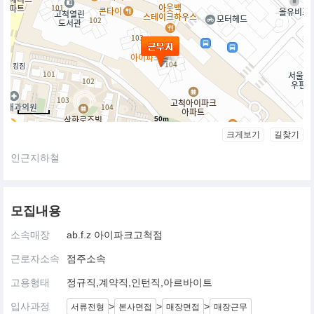
50m
크게보기
길찾기
인근지하철
모집내용
소속매장
ab.f.z 아이파크고척점
근로자소속
점주소속
고용형태
정규직,계약직,인턴직,아르바이트
입사과정
>
>
>
서류전형
본사면접
매장면접
매장근무