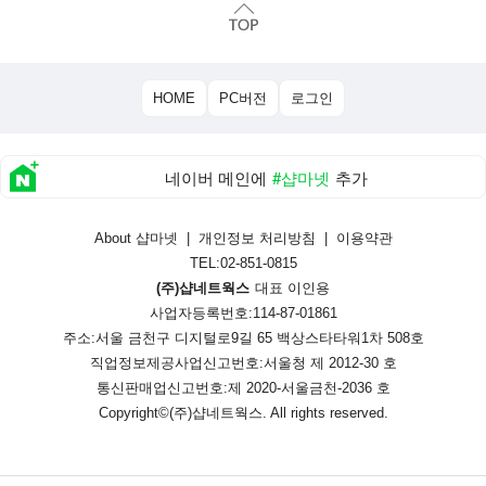
HOME
PC버전
로그인
네이버 메인에
#샵마넷
추가
About 샵마넷
|
개인정보 처리방침
|
이용약관
TEL:02-851-0815
(주)샵네트웍스
대표 이인용
사업자등록번호:114-87-01861
주소:서울 금천구 디지털로9길 65 백상스타타워1차 508호
직업정보제공사업신고번호:
서울청 제 2012-30 호
통신판매업신고번호:
제 2020-서울금천-2036 호
Copyright©
(주)샵네트웍스
. All rights reserved.