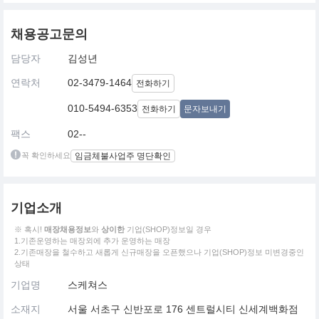
채용공고문의
담당자
김성년
연락처
02-3479-1464
전화하기
010-5494-6353
전화하기
문자보내기
팩스
02--
꼭 확인하세요
임금체불사업주 명단확인
기업소개
※ 혹시!
매장채용정보
와
상이한
기업(SHOP)정보일 경우
1.기존운영하는 매장외에 추가 운영하는 매장
2.기존매장을 철수하고 새롭게 신규매장을 오픈했으나 기업(SHOP)정보 미변경중인
상태
기업명
스케쳐스
소재지
서울 서초구 신반포로 176 센트럴시티 신세계백화점