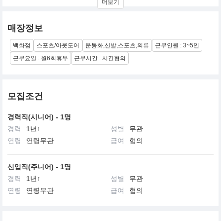
더보기
"Comfort For All, All For Comfort"
모두를 위한 편안함, 편안함을 위한 모든 것
매장정보
모든 고객의 라이프 스타일을 위해 지속적인 혁신을 통한
백화점
스포츠/아웃도어
운동화,신발,스포츠,의류
근무인원 : 3~5인
최고의 제품을 제공하며 기술력을 바탕으로
최상의 소비자 경험을 제공하는 브랜드 입니다.
근무요일 : 월6회휴무
근무시간 : 시간협의
모집조건
경력직(시니어) - 1명
경력
1년↑
성별
무관
연령
연령무관
급여
협의
신입직(주니어) - 1명
경력
1년↑
성별
무관
연령
연령무관
급여
협의