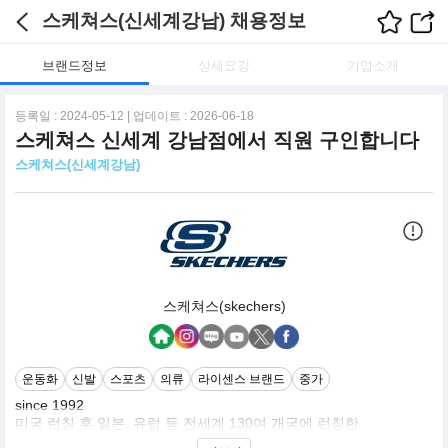
스케쳐스(신세계강남) 채용정보
브랜드정보
상세요강
기업소개
등록일 : 2024-05-12 | 업데이트 : 2026-06-18
스케쳐스 신세계 강남점에서 직원 구인합니다
스케쳐스(신세계강남)
스케쳐스(skechers)
운동화
신발
스포츠
의류
라이센스 브랜드
중가
since 1992
미국 런칭 후 일본, 유럽 등 전세계 130여 개국에 런칭한
글로벌 브랜드 스케쳐스 입니다.