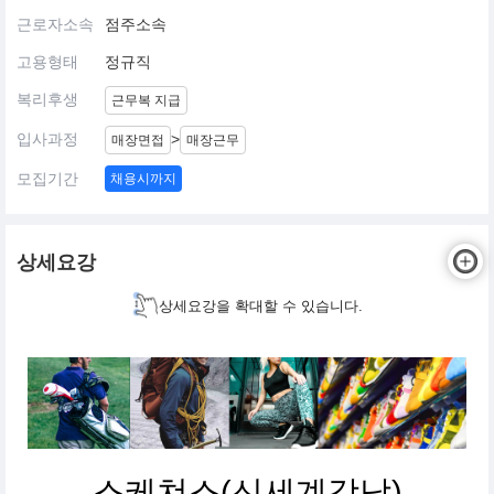
근로자소속
점주소속
고용형태
정규직
복리후생
근무복 지급
입사과정
>
매장면접
매장근무
모집기간
채용시까지
상세요강
상세요강을 확대할 수 있습니다.
스케쳐스(신세계강남)