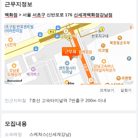
근무지정보
백화점
> 서울
서초구
신반포로 176
신세계백화점강남점
50m
크게보기
길찾기
인근지하철
7호선 고속터미널역 7번출구 200m 이내
모집내용
소속매장
스케쳐스(신세계강남)