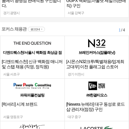
룸에이 광명점 판매직원 구인합니
GGPX 백화점,아울렛 세일즈(판매
다.
직) 구인
경기 광명시
서울 강북구
포커스 채용관
광고안내
1
/ 4
디앤드퀘스천/서울시 백화점 최상급 점
브레인커머스(잡플래닛)
[디앤드퀘스천] 신규 백화점 매니저
[시몬스N32크루/특별채용/업계최
및 스탭 채용 (직영, 정직원)
고대우] 이천 플래그쉽 스토어
서울 서초구
경기 이천시
파워피플컨설팅
㈜한결티오스
[럭셔리] 시계 브랜드
[Newera 뉴에라] 대구 동성로 로드
샵 관리자(점장) 구인
서울 영등포구
대구 중구