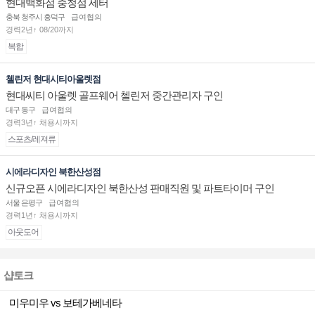
현대백화점 충청점 세터
충북 청주시 흥덕구
급여협의
경력2년↑ 08/20까지
복합
첼린저 현대시티아울렛점
현대씨티 아울렛 골프웨어 첼린저 중간관리자 구인
대구 동구
급여협의
경력3년↑ 채용시까지
스포츠/레져류
시에라디자인 북한산성점
신규오픈 시에라디자인 북한산성 판매직원 및 파트타이머 구인
서울 은평구
급여협의
경력1년↑ 채용시까지
아웃도어
샵토크
미우미우 vs 보테가베네타