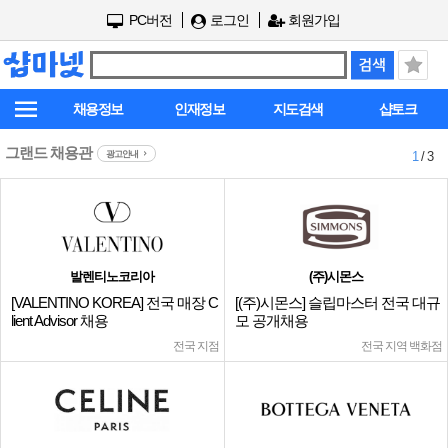
PC버전
로그인
회원가입
채용정보
인재정보
지도검색
샵토크
그랜드 채용관
광고안내
1
/ 3
발렌티노코리아
(주)시몬스
[VALENTINO KOREA] 전국 매장 C
[(주)시몬스] 슬립마스터 전국 대규
lient Advisor 채용
모 공개채용
전국 지점
전국 지역 백화점