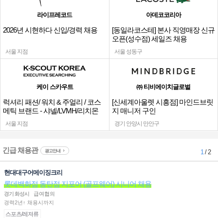
라이프레코드
아데코코리아
2026년 시현하다 신입/경력 채용
[동일라코스테] 본사 직영매장 신규
오픈(성수점) 세일즈 채용
서울 지점
서울 성동구
케이 스카우트
㈜ 티비에이치글로벌
럭셔리 패션/ 워치 & 주얼리 / 코스
[신세계아울렛 시흥점] 마인드브릿
메틱 브랜드 - 샤넬/LVMH/리치몬
지 매니저 구인
트/티파니/그라프 외
서울 지점
경기 안양시 만안구
긴급 채용관
광고안내
1
/ 2
현대대구어메이징크리
롯데백화점 동탄점 지포어 (골프웨어) 시니어 채용
경기 화성시
급여협의
경력2년↑ 채용시까지
스포츠/레져류