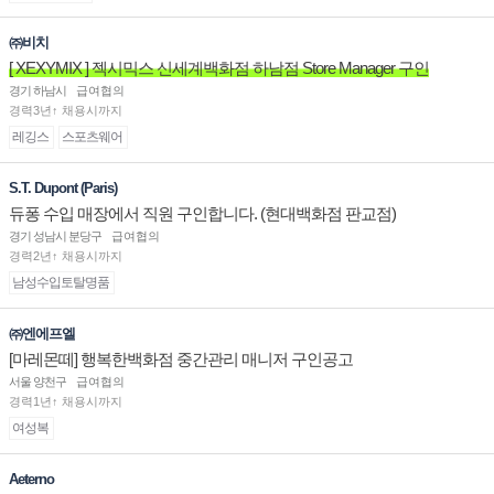
㈜비치
[ XEXYMIX ] 젝시믹스 신세계백화점 하남점 Store Manager 구인
경기 하남시
급여협의
경력3년↑ 채용시까지
레깅스
스포츠웨어
S.T. Dupont (Paris)
듀퐁 수입 매장에서 직원 구인합니다. (현대백화점 판교점)
경기 성남시 분당구
급여협의
경력2년↑ 채용시까지
남성수입토탈명품
㈜엔에프엘
[마레몬떼] 행복한백화점 중간관리 매니저 구인공고
서울 양천구
급여협의
경력1년↑ 채용시까지
여성복
Aeterno