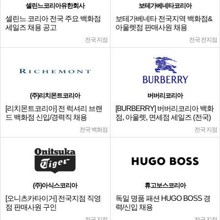
셀린느코리아유한회사
보테가베네타코리아
셀린느 코리아 전국 주요 백화점
보테가베네타 전국지역 백화점&
세일즈 채용 공고
아울렛점 판매사원 채용
전국 지점
전국 전지점
(주)리치몬트코리아
버버리코리아
[리치몬트코리아] 전 럭셔리 브랜
[BURBERRY] 버버리코리아 백화
드 백화점 신입/경력직 채용
점, 아울렛, 면세점 세일즈 (전국)
전국 백화점
전국 지점
(주)아식스코리아
휴고보스코리아
[오니츠카타이거] 전국지점 직영
독일 명품 패션 HUGO BOSS 경
점 판매사원 구인
력/신입 채용
전국 지점
전국 지점