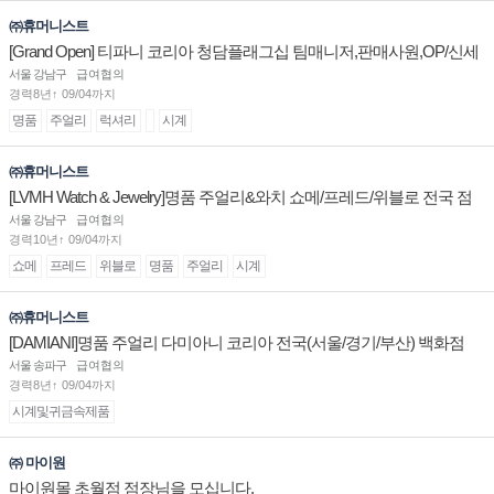
㈜휴머니스트
[Grand Open] 티파니 코리아 청담플래그십 팀매니저,판매사원,OP/신세
계대전 판매사원 채용
서울 강남구
급여협의
경력8년↑ 09/04까지
명품
주얼리
럭셔리
시계
㈜휴머니스트
[LVMH Watch & Jewelry]명품 주얼리&와치 쇼메/프레드/위블로 전국 점
장/부점장/판매사원 채용
서울 강남구
급여협의
경력10년↑ 09/04까지
쇼메
프레드
위블로
명품
주얼리
시계
㈜휴머니스트
[DAMIANI]명품 주얼리 다미아니 코리아 전국(서울/경기/부산) 백화점
부점장/판매사원 채용
서울 송파구
급여협의
경력8년↑ 09/04까지
시계및귀금속제품
㈜ 마이원
마이원몰 초월점 점장님을 모십니다.