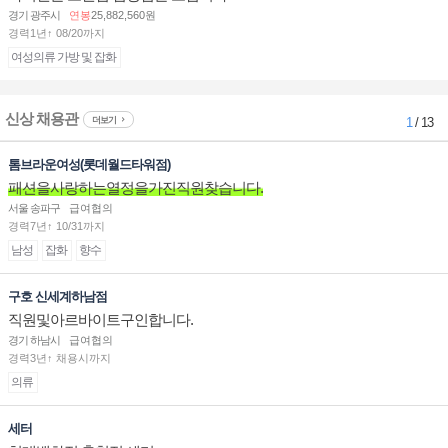
경기 광주시
연봉
25,882,560원
경력1년↑ 08/20까지
여성의류 가방 및 잡화
신상 채용관
더보기
1
/ 13
톰브라운여성(롯데월드타워점)
패션을사랑하는열정을가진직원찾습니다.
서울 송파구
급여협의
경력7년↑ 10/31까지
남성
잡화
향수
구호 신세계하남점
직원및아르바이트구인합니다.
경기 하남시
급여협의
경력3년↑ 채용시까지
의류
세터