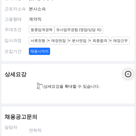
근로자소속
본사소속
고용형태
계약직
우대조건
동종업계경력
유사업무경험 (영업/상담 외)
입사과정
>
>
>
>
서류전형
매장면접
본사면접
최종합격
매장근무
모집기간
채용시까지
상세요강
상세요강을 확대할 수 있습니다.
채용공고문의
담당자
연락처