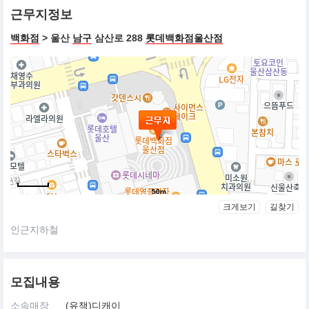
근무지정보
백화점
> 울산
남구
삼산로 288
롯데백화점울산점
50m
크게보기
길찾기
인근지하철
모집내용
소속매장
(유책)디캐이