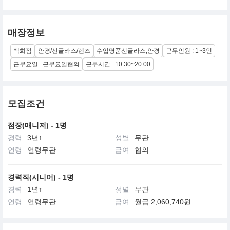
매장정보
백화점
안경/선글라스/렌즈
수입명품선글라스,안경
근무인원 : 1~3인
근무요일 : 근무요일협의
근무시간 : 10:30~20:00
모집조건
점장(매니저) - 1명
경력
3년↑
성별
무관
연령
연령무관
급여
협의
경력직(시니어) - 1명
경력
1년↑
성별
무관
연령
연령무관
급여
월급 2,060,740원