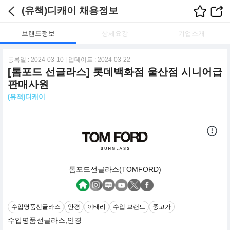
(유책)디캐이 채용정보
브랜드정보
상세요강
기업소개
등록일 : 2024-03-10 | 업데이트 : 2024-03-22
[톰포드 선글라스] 롯데백화점 울산점 시니어급
판매사원
(유책)디캐이
톰포드선글라스(TOMFORD)
수입명품선글라스
안경
이태리
수입 브랜드
중고가
수입명품선글라스,안경