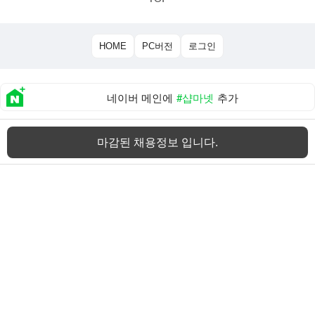
HOME
PC버전
로그인
네이버 메인에
#샵마넷
추가
About 샵마넷
|
개인정보 처리방침
|
이용약관
마감된 채용정보 입니다.
TEL:02-851-0815
(주)샵네트웍스
대표 이인용
사업자등록번호:114-87-01861
주소:서울 금천구 디지털로9길 65 백상스타타워1차 508호
직업정보제공사업신고번호:
서울청 제 2012-30 호
통신판매업신고번호:
제 2020-서울금천-2036 호
Copyright©
(주)샵네트웍스
. All rights reserved.