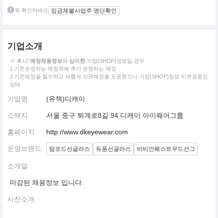
꼭 확인하세요
임금체불사업주 명단확인
기업소개
※ 혹시!
매장채용정보
와
상이한
기업(SHOP)정보일 경우
1.기존운영하는 매장외에 추가 운영하는 매장
2.기존매장을 철수하고 새롭게 신규매장을 오픈했으나 기업(SHOP)정보 미변경중인
상태
기업명
(유책)디캐이
소재지
서울 중구 퇴계로8길 94 디캐이 아이웨어그룹
홈페이지
http://www.dkeyewear.com
운영브랜드
탐포드선글라스
듀퐁선글라스
비비안웨스트우드선그
소개말
마감된 채용정보 입니다.
사진소개