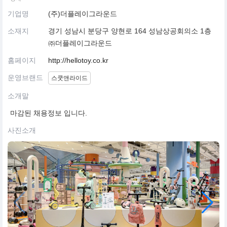
기업명
(주)더플레이그라운드
소재지
경기 성남시 분당구 양현로 164 성남상공회의소 1층
㈜더플레이그라운드
홈페이지
http://hellotoy.co.kr
운영브랜드
스쿳앤라이드
소개말
마감된 채용정보 입니다.
사진소개