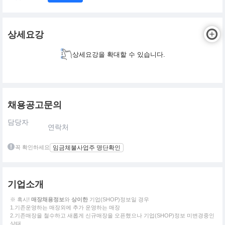
상세요강
상세요강을 확대할 수 있습니다.
채용공고문의
담당자
연락처
꼭 확인하세요
임금체불사업주 명단확인
기업소개
※ 혹시!
매장채용정보
와
상이한
기업(SHOP)정보일 경우
1.기존운영하는 매장외에 추가 운영하는 매장
2.기존매장을 철수하고 새롭게 신규매장을 오픈했으나 기업(SHOP)정보 미변경중인
상태