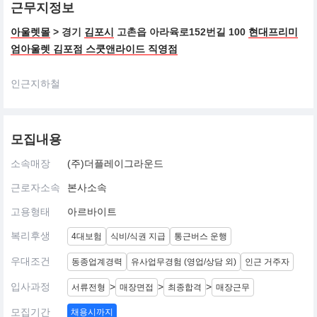
근무지정보
아울렛몰
> 경기
김포시
고촌읍 아라육로152번길 100
현대프리미
엄아울렛 김포점 스쿳앤라이드 직영점
인근지하철
모집내용
소속매장
(주)더플레이그라운드
근로자소속
본사소속
고용형태
아르바이트
복리후생
4대보험
식비/식권 지급
통근버스 운행
우대조건
동종업계경력
유사업무경험 (영업/상담 외)
인근 거주자
입사과정
>
>
>
서류전형
매장면접
최종합격
매장근무
모집기간
채용시까지