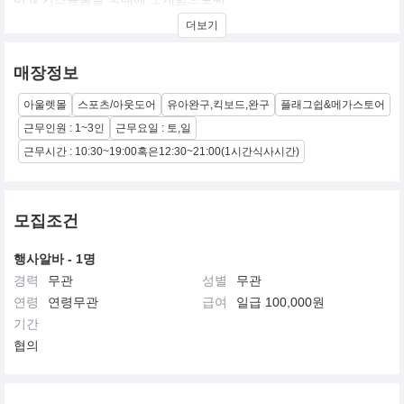
색다른 즐거움을 제공하며 아이와 부모에게 따뜻하고 행복한 경험
더보기
으로 채워지기를 꿈꾸는 기업입니다.
매장정보
아울렛몰
스포츠/아웃도어
유아완구,킥보드,완구
플래그쉽&메가스토어
근무인원 : 1~3인
근무요일 : 토,일
근무시간 : 10:30~19:00혹은12:30~21:00(1시간식사시간)
모집조건
행사알바 - 1명
경력
무관
성별
무관
연령
연령무관
급여
일급 100,000원
기간
협의