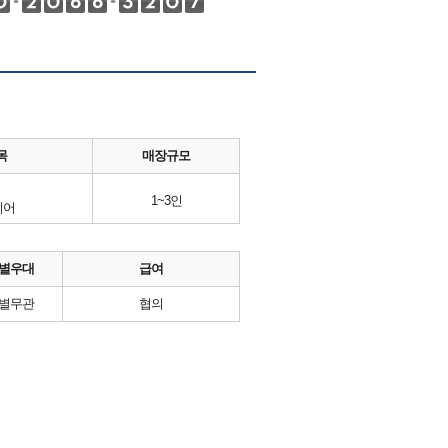
목
매장규모
1~3인
니어
별우대
급여
별무관
협의