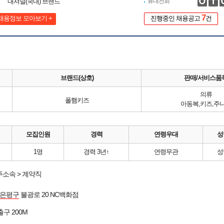
내셔널(국내) 브랜드
휴대전화
7
채용정보 모아보기 +
진행중인 채용공고
건
브랜드(상호)
판매/서비스품
의류
폴햄키즈
아동복,키즈,주
모집인원
경력
연령우대
성
1명
경력 3년↑
연령무관
성
소속 > 계약직
은평구
불광로 20 NC백화점
출구 200M