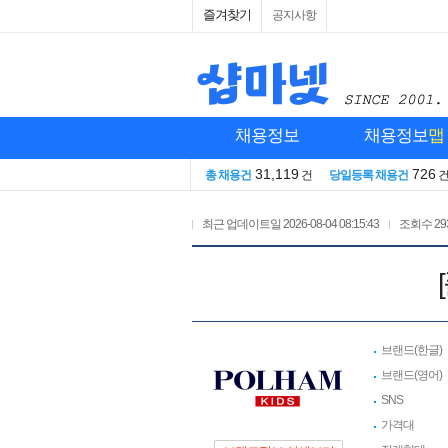
즐겨찾기
공지사항
채용정보
채용정보
맵
31,119
726
총 채용건
건
당일등록 채용건
최근 업데이트일
2026-08-04 08:15:43
조회수
29
브랜드(한글)
브랜드(영어)
SNS
가격대