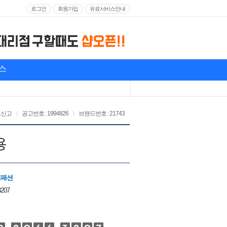
로그인
회원가입
유료서비스안내
스
고신고
공고번호 : 1994826
브랜드번호 : 21743
용
션패션
3207