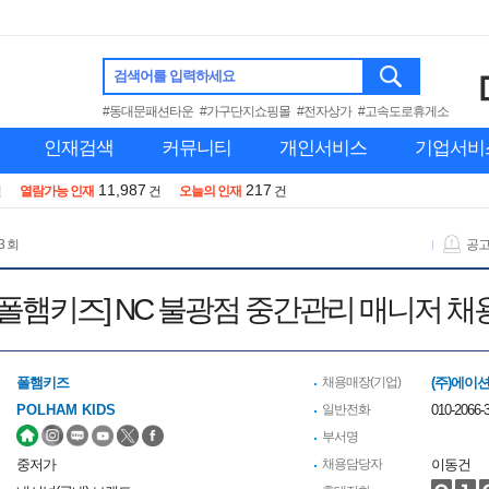
검색어를 입력하세요
#동대문패션타운
#가구단지쇼핑몰
#전자상가
#고속도로휴게소
인재검색
커뮤니티
개인서비스
기업서비
11,987
217
건
열람가능 인재
건
오늘의 인재
건
3 회
공
[폴햄키즈] NC 불광점 중간관리 매니저 채
폴햄키즈
채용매장(기업)
(주)에이
POLHAM KIDS
일반전화
010-2066-
부서명
중저가
채용담당자
이동건