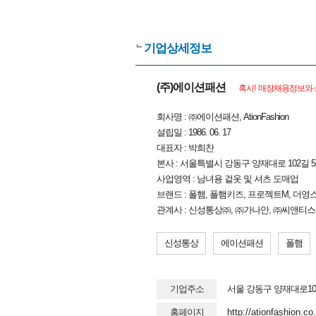
기업상세정보
(주)에이션패션
혹시! 매장채용정보와 
회사명 : ㈜에이션패션, AtionFashion
설립일 : 1986. 06. 17
대표자 : 박희찬
본사 : 서울특별시 강동구 양재대로 102길 
사업영역 : 남녀용 겉옷 및 셔츠 도매업
브랜드 : 폴햄, 폴햄키즈, 프로젝트M, 더영
관계사 : 신성통상㈜, ㈜가나안, ㈜씨앤티스
신성통상
에이션패션
폴햄
기업주소
서울 강동구 양재대로10
홈페이지
http://ationfashion.co.