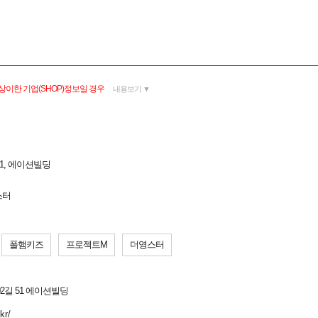
상이한 기업(SHOP)정보일 경우
내용보기 ▼
51, 에이션빌딩
스터
폴햄키즈
프로젝트M
더영스터
2길 51 에이션빌딩
kr/