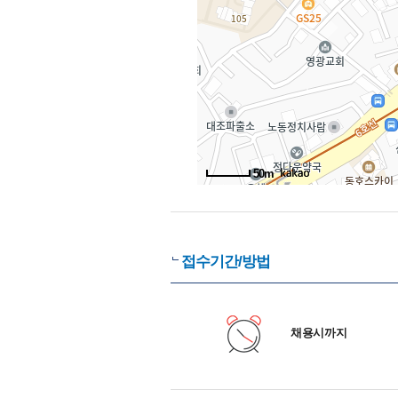
50m
접수기간/방법
채용시까지