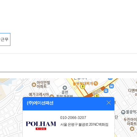
장근무
(주)에이션패션
010-2066-3207
서울 은평구 불광로 20 NC백화점