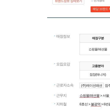
전개형태
브랜드정보 상세보기
해당 브랜드 
매장정보
매장구분
쇼핑몰/패션몰
모집요강
고용분야
점장(매니저)
근로자소속
(주)에이션패션
점주
근무지
쇼핑몰/패션몰
> 서울
지하철
6호선 >
불광역
> 6번