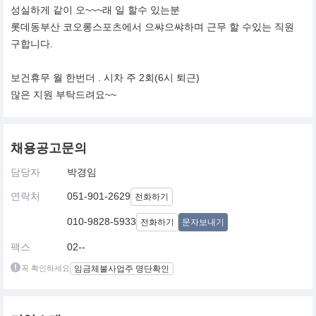
성실하게 같이 오~~~래 일 할수 있는분
롯데동부산 코오롱스포츠에서 으쌰으쌰하며 근무 할 수있는 직원
구합니다.
보건휴무 월 한번더 . 시차 주 2회(6시 퇴근)
많은 지원 부탁드려요~~
채용공고문의
담당자
박경임
연락처
051-901-2629
전화하기
010-9828-5933
전화하기
문자보내기
팩스
02--
꼭 확인하세요
임금체불사업주 명단확인