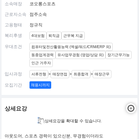
소속매장
코오롱스포츠
근로자소속
점주소속
고용형태
정규직
복리후생
4대보험
퇴직금
근무복 지급
우대조건
컴퓨터및전산활용능력 (엑셀/워드/CRM/ERP 외)
동종업계경력
유사업무경험 (영업/상담 외)
장기근무가능
인근 거주자
입사과정
>
>
>
서류전형
매장면접
최종합격
매장근무
모집기간
채용시까지
상세요강
상세요강을 확대할 수 있습니다.
아웃도어, 스포츠 경력이 있으신분, 무경험이더라도