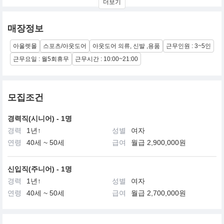
더보기
선보인 후 지금까지 국내 정상자리를 지켜온 최고의
아웃도어 브랜드입니다
매장정보
이미 30여년전인 1973년부터 ‘GREEN’을 기본색상으로
정하고 상록수 심볼마크와 함께 자연사랑을 위해 꾸준히 노력
아울렛몰
스포츠/아웃도어
아웃도어 의류, 신발 ,용품
근무인원 : 3~5인
해 온 코오록스포츠는 인간, 자연을 떠나서 존재할 수 없음을
깊이 인식하고 자연에서 편안한 생활을 할 수 있게 하는 것에
근무요일 : 월5회휴무
근무시간 : 10:00~21:00
중점을 두고 체험적 테스트와 장기적인 연구개발에 노력을
아끼지 않고 있습니다.
모집조건
경력직(시니어) - 1명
경력
1년↑
성별
여자
연령
40세 ~ 50세
급여
월급 2,900,000원
신입직(주니어) - 1명
경력
1년↑
성별
여자
연령
40세 ~ 50세
급여
월급 2,700,000원