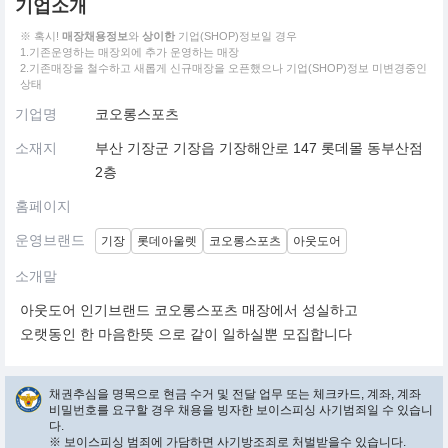
기업소개
※ 혹시!
매장채용정보
와
상이한
기업(SHOP)정보일 경우
1.기존운영하는 매장외에 추가 운영하는 매장
2.기존매장을 철수하고 새롭게 신규매장을 오픈했으나 기업(SHOP)정보 미변경중인
상태
기업명
코오롱스포츠
소재지
부산 기장군 기장읍 기장해안로 147 롯데몰 동부산점
2층
홈페이지
운영브랜드
기장
롯데아울렛
코오롱스포츠
아웃도어
소개말
아웃도어 인기브랜드 코오롱스포츠 매장에서 성실하고
오랫동인 한 마음한뜻 으로 같이 일하실뿐 모집합니다
채권추심을 명목으로 현금 수거 및 전달 업무 또는 체크카드, 계좌, 계좌
비밀번호를 요구할 경우 채용을 빙자한 보이스피싱 사기범죄일 수 있습니
다.
※ 보이스피싱 범죄에 가담하면 사기방조죄로 처벌받을수 있습니다.